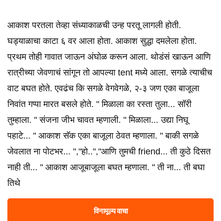
आकाश परतला तेव्हा संध्याकाळची उन्ह परतू लागली होती.
घड्याळाचा काटा ६ वर आला होता. आकाश सुद्धा दमलेला होता.
प्रथम तोही गावात जाऊन अंघोळ करून आला. थोडंसं खाऊन आणि
रात्रीच्या जेवणाचं सांगून तो आपल्या tent मध्ये आला. सगळे त्याचीच
वाट बघत होते. एवढंच कि सगळे वेगवेगळे, २-३ जण एका बाजूला
निवांत गप्पा मारत बसले होते. " मिळाला का रस्ता तुला... सॉरी
तुम्हाला. " संजना जीभ चावत म्हणाली. " मिळाला... उद्या निघू
पहाटे... " आकाश सॅक एका बाजूला ठेवत म्हणाला. " बाकी सगळे
जेवलात ना पोटभर... ","हो..","आणि तुमची friend... ती कुठे दिसत
नाही ती... " आकाश आजूबाजूला बघत म्हणाला. " ती ना... ती बघा
तिथे
विनामूल्य वाचा