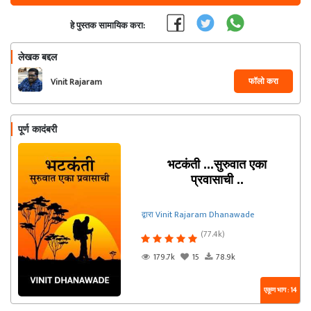
हे पुस्तक सामायिक करा:
लेखक बद्दल
फॉलो करा
Vinit Rajaram
Dhanawade
पूर्ण कादंबरी
भटकंती ...सुरुवात एका
प्रवासाची ..
द्वारा Vinit Rajaram Dhanawade
(77.4k)
179.7k
15
78.9k
एकूण भाग : 14