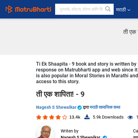
मराठी
ती एक 
Ti Ek Shaapita - 9 book and story is written b
response on Matrubharti app and web since it is
is also popular in Moral Stories in Marathi and
access to this story.
ती एक शापिता! - 9
Nagesh S Shewalkar
द्वारा
मराठी सामाजिक कथा
13.4k
5.9k
Downloads
Writen by
Ca
Nagesh S Shewalkar
सा