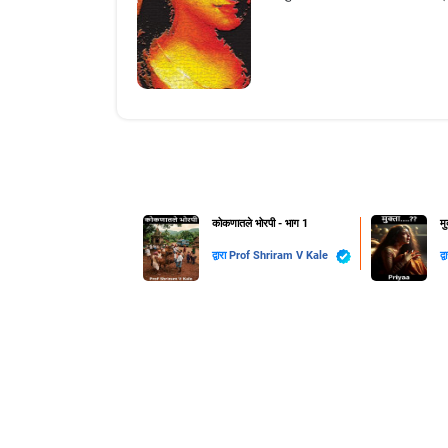
कोकणातले भोरपी - भाग 1
मु
द्वारा
Prof Shriram V Kale
द्व