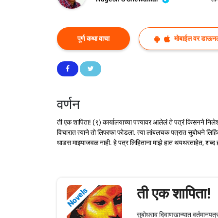
पूर्ण कथा वाचा
मोबाईल वर डाऊन
वर्णन
ती एक शापिता! (९) कार्यालयाच्या पत्त्यावर आलेलं ते पत्रं किसनने न
विचारात त्याने तो लिफाफा फोडला. त्या लांबलचक पत्रात सुबोधने लिहिले
धाडस माझ्याजवळ नाही. हे पत्र लिहिताना माझे हात थयथरताहेत, शब्द
ती एक शापिता!
Novels
सुबोधराव दिवाणखान्यात वर्तमानपत्र