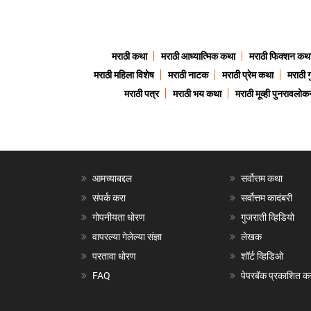
मराठी कथा
मराठी आध्यात्मिक कथा
मराठी फिक्शन कथ
मराठी महिला विशेष
मराठी नाटक
मराठी प्रेम कथा
मराठी 
मराठी पत्र
मराठी भय कथा
मराठी मूव्ही पुनरावलोकन
आमच्याबद्दल
सर्वोत्तम कथा
संपर्क करा
सर्वोत्तम कादंबरी
गोपनीयता धोरण
गुजराती व्हिडियो
वापरल्या गेलेल्या संज्ञा
लेखक
परतावा धोरण
शॉर्ट व्हिडिओ
FAQ
पेपरबॅक प्रकाशित क