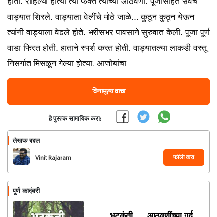
होता. राहिल्या होत्या त्या फक्त त्याच्या आठवणी. पूजासहित सर्वंच
वाड्यात शिरले. वाड्याला वेलींचे मोठे जाळे... कुठून कुठून येऊन
त्यांनी वाड्याला वेढले होते. भरीसभर पावसाने सुरुवात केली. पूजा पूर्ण
वाडा फिरत होती. हाताने स्पर्श करत होती. वाड्यातल्या लाकडी वस्तू
निसर्गात मिसळून गेल्या होत्या. आजोबांचा
विनामूल्य वाचा
हे पुस्तक सामायिक करा:
लेखक बद्दल
फॉलो करा
Vinit Rajaram
Dhanawade
पूर्ण कादंबरी
भटकंती .... आठवणींच्या गर्द