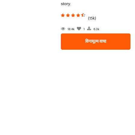
story.
(15k)
18.4k
1
6.3k
विनामूल्य वाचा