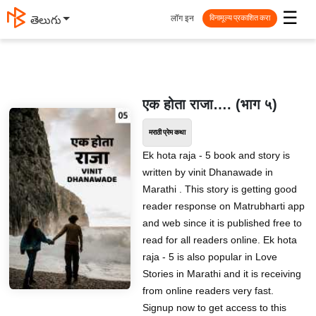
☰
लॉग इन
తెలుగు
विनामूल्य प्रकाशित करा
एक होता राजा…. (भाग ५)
मराठी प्रेम कथा
Ek hota raja - 5 book and story is
written by vinit Dhanawade in
Marathi . This story is getting good
reader response on Matrubharti app
and web since it is published free to
read for all readers online. Ek hota
raja - 5 is also popular in Love
Stories in Marathi and it is receiving
from online readers very fast.
Signup now to get access to this