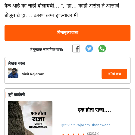
वेळ आहे का नाही बोलायची… ", "हा… काही असेल ते आत्ताचं
बोलून घे हा…. कारण लग्न झाल्यावर मी
विनामूल्य वाचा
हे पुस्तक सामायिक करा:
लेखक बद्दल
फॉलो करा
Vinit Rajaram
Dhanawade
पूर्ण कादंबरी
एक होता राजा….
द्वारा Vinit Rajaram Dhanawade
(220.2k)