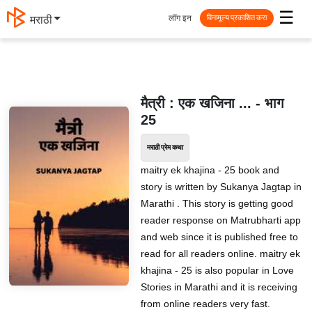
☰
लॉग इन
मराठी
विनामूल्य प्रकाशित करा
मैत्री : एक खजिना ... - भाग
25
मराठी प्रेम कथा
maitry ek khajina - 25 book and
story is written by Sukanya Jagtap in
Marathi . This story is getting good
reader response on Matrubharti app
and web since it is published free to
read for all readers online. maitry ek
khajina - 25 is also popular in Love
Stories in Marathi and it is receiving
from online readers very fast.