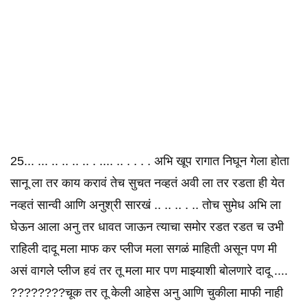
25... ... .. .. .. .. . .... .. . . . . अभि खूप रागात निघून गेला होता
सानू ला तर काय करावं तेच सुचत नव्हतं अवी ला तर रडता ही येत
नव्हतं सान्वी आणि अनुश्री सारखं .. .. .. . .. तोच सुमेध अभि ला
घेऊन आला अनु तर धावत जाऊन त्याचा समोर रडत रडत च उभी
राहिली दादू मला माफ कर प्लीज मला सगळं माहिती असून पण मी
असं वागले प्लीज हवं तर तू मला मार पण माझ्याशी बोलणारे दादू ....
????????चूक तर तू केली आहेस अनु आणि चुकीला माफी नाही