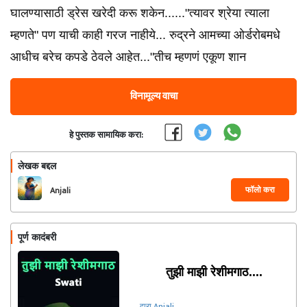
घालण्यासाठी ड्रेस खरेदी करू शकेन......"त्यावर श्रेया त्याला
म्हणते" पण याची काही गरज नाहीये... रुद्रने आमच्या ओर्डरोबमधे
आधीच बरेच कपडे ठेवले आहेत..."तीच म्हणणं एकूण शान
विनामूल्य वाचा
हे पुस्तक सामायिक करा:
लेखक बद्दल
फॉलो करा
Anjali
पूर्ण कादंबरी
तुझी माझी रेशीमगाठ....
द्वारा Anjali