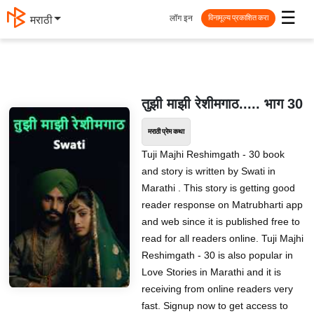
☰
लॉग इन
मराठी
विनामूल्य प्रकाशित करा
तुझी माझी रेशीमगाठ..... भाग 30
मराठी प्रेम कथा
Tuji Majhi Reshimgath - 30 book
and story is written by Swati in
Marathi . This story is getting good
reader response on Matrubharti app
and web since it is published free to
read for all readers online. Tuji Majhi
Reshimgath - 30 is also popular in
Love Stories in Marathi and it is
receiving from online readers very
fast. Signup now to get access to