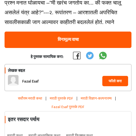
प्रश्न मनात घोळायचा –"मी खरंच जगतोय का... की फक्त चालू
असलेलं यंत्र आहे?"---२. रूपांतरण – आरशातली अपरिचित
सावलीसकाळी जाग आल्यावर काहीतरी बदललेलं होतं. त्याने
विनामूल्य वाचा
हे पुस्तक सामायिक करा:
लेखक बद्दल
फॉलो करा
Fazal Esaf
सर्वोत्तम मराठी कथा
|
मराठी पुस्तके PDF
|
मराठी विज्ञान-कल्पनारम्य
|
Fazal Esaf पुस्तके PDF
इतर रसदार पर्याय
मराठी कथा
मराठी आध्यात्मिक कथा
मराठी फिक्शन कथा