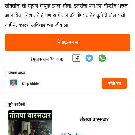
सांगतांना तो खूपच भावुक झाला होता. इतरांना पण त्या गोष्टीने भरून
आलं होतं. निशांतने हे पण सांगीतलं की गोष्ट बाहेर कुठेही बोलायची
नाहीये, कारण अविनाशच्या जीवाला
विनामूल्य वाचा
हे पुस्तक सामायिक करा:
लेखक बद्दल
फॉलो करा
Dilip Bhide
पूर्ण कादंबरी
तोतया वारसदार
द्वारा Dilip Bhide