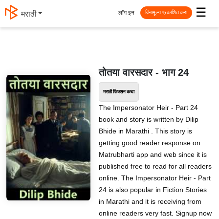
☰
लॉग इन
मराठी
विनामूल्य प्रकाशित करा
तोतया वारसदार - भाग 24
मराठी फिक्शन कथा
The Impersonator Heir - Part 24
book and story is written by Dilip
Bhide in Marathi . This story is
getting good reader response on
Matrubharti app and web since it is
published free to read for all readers
online. The Impersonator Heir - Part
24 is also popular in Fiction Stories
in Marathi and it is receiving from
online readers very fast. Signup now