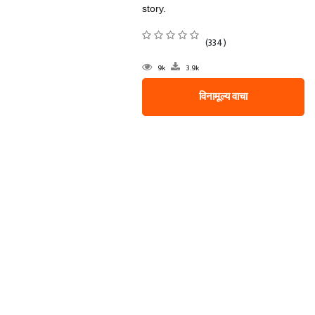
story.
(334)
9k
3.9k
विनामूल्य वाचा