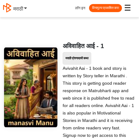
☰
लॉग इन
मराठी
विनामूल्य प्रकाशित करा
अविवाहित आई - 1
मराठी प्रेरणादायी कथा
Avivahit Aai - 1 book and story is
written by Story teller in Marathi .
This story is getting good reader
response on Matrubharti app and
web since it is published free to read
for all readers online. Avivahit Aai - 1
is also popular in Motivational
Stories in Marathi and it is receiving
from online readers very fast.
Signup now to get access to this