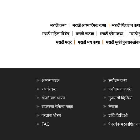
मराठी कथा
मराठी आध्यात्मिक कथा
मराठी फिक्शन कथ
मराठी महिला विशेष
मराठी नाटक
मराठी प्रेम कथा
मराठी 
मराठी पत्र
मराठी भय कथा
मराठी मूव्ही पुनरावलोकन
आमच्याबद्दल
सर्वोत्तम कथा
संपर्क करा
सर्वोत्तम कादंबरी
गोपनीयता धोरण
गुजराती व्हिडियो
वापरल्या गेलेल्या संज्ञा
लेखक
परतावा धोरण
शॉर्ट व्हिडिओ
FAQ
पेपरबॅक प्रकाशित क