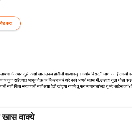
लोड करा
ी बोलायचा की त्यात तुझी अशी खास लकब होतीजी माझ्याकडून कधीच विसरली जाणार नाहीतकधी कध
या पादुका राहिल्यात आणून देऊ का "मे म्हणायचे अरे नको आणते माझ्या मी.उन्हाळा तुला थोडा क
ाही किंवा समजायची नाहीअशा वेळी खोट्या रागाने तू मला म्हणायचा"लते तू मंद आहेस का"?हे वा
ी खास वाक्ये