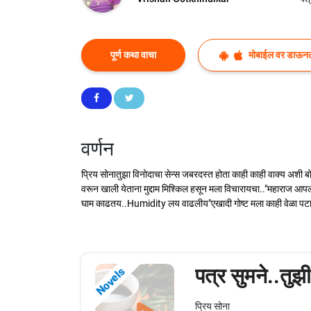
पूर्ण कथा वाचा
मोबाईल वर डाऊन
वर्णन
प्रिय सोनातुझा विनोदाचा सेन्स जबरदस्त होता काही काही वाक्य अश
वरून खाली येताना मुद्दाम मिश्किल हसून मला विचारायचा.."महाराज आपल्
घाम काढतय..Humidity लय वाढलीय"एखादी गोष्ट मला काही वेळा पटायची न
पत्र सुमने..तुझ
Novels
प्रिय सोना