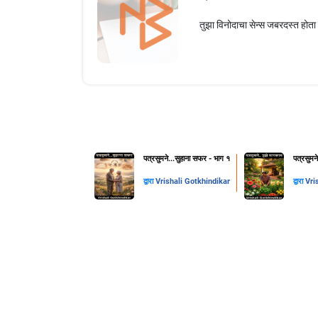
तुझा विनोदाचा सेन्स जबरदस्त हो
पत्रसुमने...सुहाना सफर - भाग १
पत्रसुमन
द्वारा
Vrishali Gotkhindikar
द्वारा
Vri