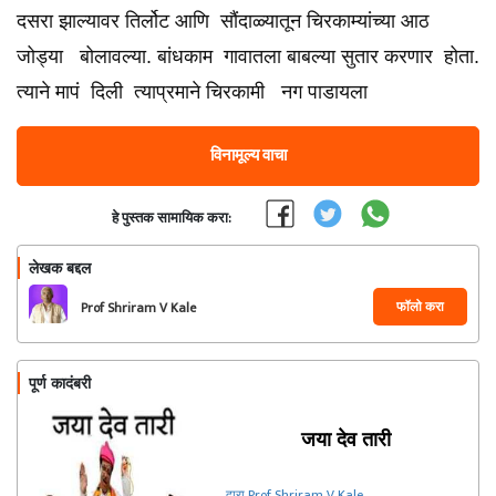
दसरा झाल्यावर तिर्लोट आणि सौंदाळ्यातून चिरकाम्यांच्या आठ
जोड्या बोलावल्या. बांधकाम गावातला बाबल्या सुतार करणार होता.
त्याने मापं दिली त्याप्रमाने चिरकामी नग पाडायला
विनामूल्य वाचा
हे पुस्तक सामायिक करा:
लेखक बद्दल
फॉलो करा
Prof Shriram V Kale
पूर्ण कादंबरी
जया देव तारी
द्वारा Prof Shriram V Kale