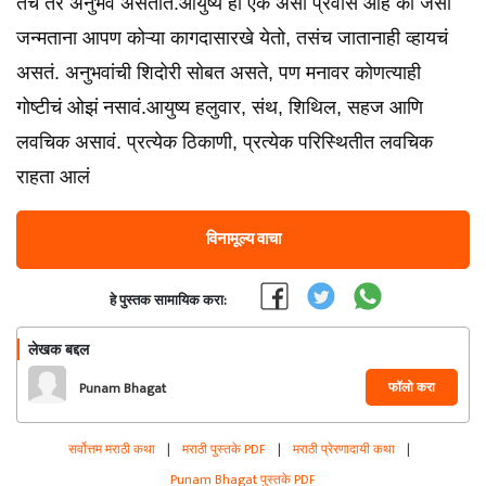
तेच तर अनुभव असतात.आयुष्य हा एक असा प्रवास आहे की जसा
जन्मताना आपण कोऱ्या कागदासारखे येतो, तसंच जातानाही व्हायचं
असतं. अनुभवांची शिदोरी सोबत असते, पण मनावर कोणत्याही
गोष्टीचं ओझं नसावं.आयुष्य हलुवार, संथ, शिथिल, सहज आणि
लवचिक असावं. प्रत्येक ठिकाणी, प्रत्येक परिस्थितीत लवचिक
राहता आलं
विनामूल्य वाचा
हे पुस्तक सामायिक करा:
लेखक बद्दल
फॉलो करा
Punam Bhagat
सर्वोत्तम मराठी कथा
|
मराठी पुस्तके PDF
|
मराठी प्रेरणादायी कथा
|
Punam Bhagat पुस्तके PDF