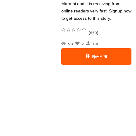
Marathi and it is receiving from
online readers very fast. Signup now
to get access to this story.
(659)
5.1k
2
1.9k
विनामूल्य वाचा