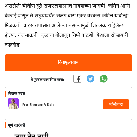
असलेली चौतीस गुंठे राजरस्त्यालगत मोक्याच्या जागची जमिन आणि
देवराई पासून ते सड्यापर्यंत सलग बारा एकर वरकस जमिन यादोन्ही
मिळकती वारस तपासात आलेल्या नसल्यामुळी शिल्लक राहिलेल्या
होत्या. नंदाभाऊनी कूळाना बोलावून निम्मे वाटणी येशाला सोडायची
तडजोड
विनामूल्य वाचा
हे पुस्तक सामायिक करा:
लेखक बद्दल
फॉलो करा
Prof Shriram V Kale
पूर्ण कादंबरी