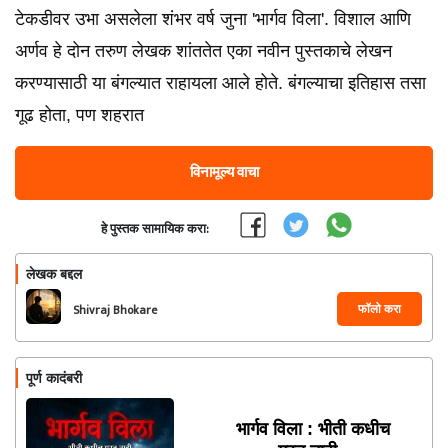
टेकडीवर उभा असलेला शंभर वर्ष जुना 'भार्गव विला'. विशाल आणि
अर्णव हे दोन तरुण लेखक शांततेत एका नवीन पुस्तकाचे लेखन
करण्यासाठी या बंगल्यात राहायला आले होते. बंगल्याचा इतिहास तसा
गूढ होता, पण शहरात
विनामूल्य वाचा
हे पुस्तक सामायिक करा:
लेखक बद्दल
फॉलो करा
Shivraj Bhokare
पूर्ण कादंबरी
भार्गव विला : भीती कधीच