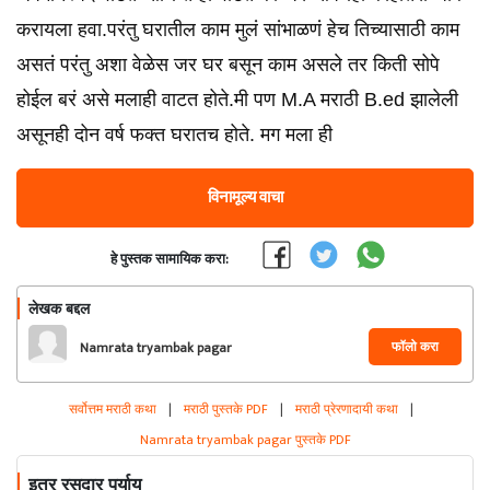
करायला हवा.परंतु घरातील काम मुलं सांभाळणं हेच तिच्यासाठी काम
असतं परंतु अशा वेळेस जर घर बसून काम असले तर किती सोपे
होईल बरं असे मलाही वाटत होते.मी पण M.A मराठी B.ed झालेली
असूनही दोन वर्ष फक्त घरातच होते. मग मला ही
विनामूल्य वाचा
हे पुस्तक सामायिक करा:
लेखक बद्दल
फॉलो करा
Namrata tryambak pagar
सर्वोत्तम मराठी कथा
|
मराठी पुस्तके PDF
|
मराठी प्रेरणादायी कथा
|
Namrata tryambak pagar पुस्तके PDF
इतर रसदार पर्याय