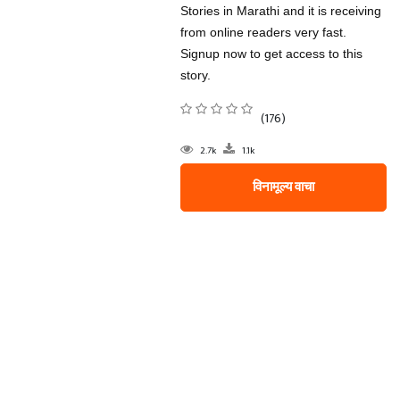
Stories in Marathi and it is receiving
from online readers very fast.
Signup now to get access to this
story.
(176)
2.7k
1.1k
विनामूल्य वाचा