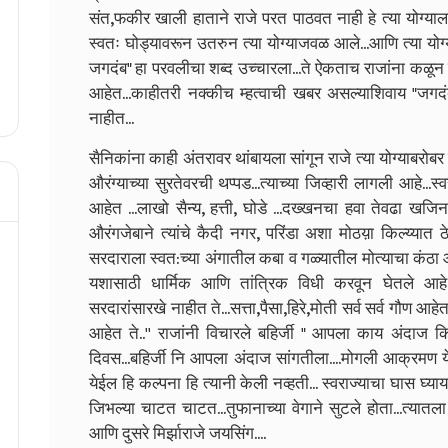
संत,फकीर खाली हाताने राजे परत पाठवत नाही हे त्या योग्याल
स्वतः घोड्यावरून उतरुन त्या योग्याजवळ आले...आणि त्या योग्यान
जगदंब" हा परवलीचा शब्द उच्चारला...ते ऐकताच राजांना कळून चु
आहेत...काहीतरी नक्कीच म्हत्वाची खबर असल्याशिवाय "जगदंब
नाहीत...
सैनिकांना काही अंतरावर थांबायला सांगून राजे त्या योग्याबरोबर बोल
औरंग्याच्या सुरतेवरची थप्पड...त्याच्या जिव्हारी लागली आहे..
आहेत ...लाखो सैन्य, हत्ती, घोडे ...दख्खनचा हवा तेवढा खजिना 
औरंगजेबाने त्यांचे कैदी नगर, परिंडा अशा मोठय़ा किल्य्यात ठ
सरदाराला स्वत:च्या अंगातील कबा व गळ्यातील मोत्याचा कंठा आ
यशासाठी धार्मिक आणि तांत्रिक विधी करवून घेतले आहे.
सरदारांसारखे नाहीत ते...सत्ता,पैसा,हिरे,मोती सर्व सर्व गौण आ
आहेत ते..'' राजांनी विचारले बहिर्जी " आपला काय अंदाज 
दिवस...बहिर्जी नि आपला अंदाज सांगतीला....मोगली आक्रमण येण
येईल हि कल्पना हि त्यानी केली नव्हती...
स्वराज्याचा घास घ्या
जिभल्या चाटत चाटत...तुफानाच्या वेगाने सुटले होता...त्या
आणि दुसरे मिर्झाराजे जयसिंग....