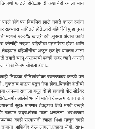
ठिकाणी फाटले होते...अगदी कशाचेही त्याला भान
त पडले होते पण विचलित झाले नव्हते कारण त्यांना
ण्यास सांगितले होते...तरी बहिर्जीनी पुन्हां पुन्हां
ायची म्हणजे १००% खात्री हवी...नुसता अंदाज काही
रा कोणीही नव्हता...बहिर्जीचा पट्टशिष्य होता..आणि
.तेवढ्यात बहिर्जीनीचा अजून एक हेर धावतच आला
ठी तयारी चालू असल्याची पक्की खबर त्याने आणली
ला घोडा बेफाम सोडला होता...
ा काही निवडक सैनिकांसोबत स्वराज्यावर करडी पण
ी... नुकताच पाऊस पडून गेला होता..बिनघोर शेतीची
ड्या आपल्या राजाला बघून दोन्ही हातांची बोट डोईवर
 होते...समोर आलेले भवानी मातेचे देऊळ पाहताच राजे
यासाठी सुख: मागणार तेवढ्यात तिथे भगवी वस्त्रे
गळ्यात रुद्राक्षांच्या माळा असलेला ..भरभक्कम
यांच्या काही सरदारांनी त्याला भिक्षा म्हणुन काही
णि राजांना आशिर्वाद देऊ लागला..एखादा योगी, साधू-