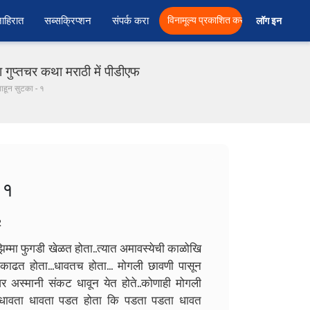
ाहिरात
सब्सक्रिप्शन
संपर्क करा
विनामूल्य प्रकाशित करा
लॉग इन  
प्तचर कथा मराठी में पीडीएफ
याहून सुटका - १
 १
2
झिम्मा फुगडी खेळत होता..त्यात अमावस्येची काळोखि
ट काढत होता...धावतच होता... मोगली छावणी पासून
ावर अस्मानी संकट धावून येत होते..कोणाही मोगली
ा..धावता धावता पडत होता कि पडता पडता धावत