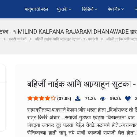
﻿मातृभारती बद्दल
पुस्तके 
व्हिडियो 
पेपरबॅक 
ज
ून सुटका - १ MILIND KALPANA RAJARAM DHANAWADE द्वारा गु
ी
मराठी कादंबरी
बहिर्जी नाईक आणि आग्र्याहून सुटका - १ - कादंबरी
बहिर्जी नाईक आणि आग्र्
बहिर्जी नाईक आणि आग्र्याहून सुटका -
(37.8k)
71.2k
99.2k
सह्याद्रीतल्या पावसाने बेफाम जोर धरला होता ..विजांसकट तो 
रात्र किर्रर्र अंधार ...सयाजी गुडघ्या एवढ्या चिखलतना वा
जेवढ्या लवकर दूर पळता येईल तेवढे पळायचे होते..स्वराज्य
सैनिकाच्या हाती लागू नये याची काळजी सयाजी घेत होत