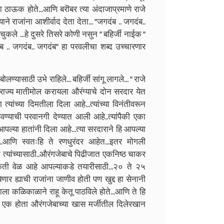
ा ठाऊक होते...आणि बरॊबर त्या अंदाजाप्रमाणे राजे
े राजांना आशीर्वाद देता देता... "जगदंब .. जगदंब..
कले ...हे दुसरे तिसरे कोणी नसुन " बहिर्जी नाईक "
 .. जगदंब.. जगदंब" हा परवलीचा शब्द उच्चारणार
ण्यासाठी उभे राहिले... बहिर्जी सांगू लागले... " राजे
.स्वराज्य मातीमोल करायला औरंग्याचे दोन सरदार येत
त्यांच्या दिमतीला दिला आहे...त्यांच्या विनंतीवरून
ेवण्याची परवानगी देण्यात आली आहे..त्यांपैकी एका
पल्या हातांनी दिला आहे...त्या सरदाराने हि आपल्या
.आणि स्वतःहि ते रणधुरंदर आहेत...इतर मोगली
हेत त्यांच्यासाठी..औरंगजेबाचे पिढीजात एकनिष्ठ चाकर
किती वेळ आहे आपल्याकडे तयारीसाठी...२० ते २५
ार ह्याची राजांना जाणीव होती पण खुद्द हा सेनानी
याला कळिकाळाने राहू केतू पाठविले होते...आणि ते हि
तला एक होता औरंगजेबाच्या खास मर्जीतील दिलेरखान