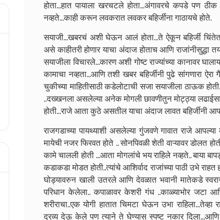
होता...हात पायाला खरचटले होता...अंगावरचे कपडे पण ठीक 
नव्हते...काही करून लवकरात लवकर बहिर्जीना गाठायचे होते.
सयाजी...खबरचं अशी घेऊन आलं होता...ते ऐकून बहिर्जी चिंते
असे काहीतरी होणार याचा अंदाज होताच आणि राजांनीसुद्धा तयार राह
सयाजीला विचारले...कारण अशी गोष्ट राज्यांच्या कानावर घाल
कामाचा नव्हता...आणि तशी खबर बहिर्जीनी पुढे सांगणारा ऐरा गै
चुकीच्या माहितीसाठी कडेलोटाची सजा सयाजीला ठाऊक होती..
..दख्खनला असलेल्या अनेक मोगली छावणीतुन मोट्ठ्या लढाईसा
होती...राजे आता कुठे असतील याचा अंदाज लावत बहिर्जीनी आप
राजगडाच्या पायथ्याशी असलेल्या गुंजवणे गावात राजे आपल्य
मायेची नजर फिरवत होते .. सोनपिवळी शेती वाऱ्यावर डोलत होत
कामे चालली होती ...आता मोगलांचे भय राहिले नव्हते.. बाया बाप
कडाकडा मोडत होती..त्यांचे आशिर्वाद राजांच्या पाठी उभे राहत
घोड्यावरुन खाली उतरले आणि देवळात भवानी मातेकडे स्वराज्
परिधान केलेला.. कपाळावर केशरी गंध ..काळ्याभोर जटा आणि 
शरीराचा..एक योगी हातात चिमटा घेऊन उभा राहिला...तेव्हा राज्
द्रव्य देऊ केले पण त्याने ते घेण्यास स्पष्ट नकार दिला...आ