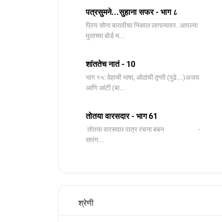
पत्रसुमने...सुहाना सफर - भाग ८
प्रिय सोना बारावीचा निकाल लागल्यावर..आपल्या
मुलाच्या बोर्ड म...
शांततेच नातं - 10
भाग १५: देहाची भाषा, ओठांची तृप्ती (पुढे...)अजय
आणि आंटी (बा...
तोतया वारसदार - भाग 61
तोतया वारसदार पात्र रचना बबन -
सारंग...
श्रेणी