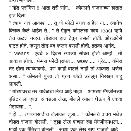
करत म्हणाली.
" गॉड प्रॉमिस !! आता तरी सांग.. " कोमलने संजनाच्या हातात
हात दिला.
" त्याचं नावं आकाश ... तू जे फोटो बघत आहेस ना... त्यानेच
क्लिक केले आहेत ते.. " ते ऐकून कोमलला काय react व्हावे
तेच कळत नव्हतं. तोंडावर हात ठेवून बसली होती. ओरडावेसे
वाटत होते, म्हणून तोंड बंद करून बसली होती, इतका आनंद..
" Means.. एवढे ४ दिवस त्याच्या सोबत होतो आम्ही.. तो
आकाश होता.. फेमस फोटोग्राफर... wow .... ग्रेट... कॅमेरा
तर होता त्याच्याकडे.. पण काही वाटलं नाही तो आकाश असेल
असा.. " कोमलने पुन्हा तो ग्रुप फोटो उचलून निरखून पाहू
लागली.
" यांच्यावरच तर यावेळचा लेख आहे माझा... आमच्या मॅगजीनच्या
एडिटर ला एवढा आवडला लेख, बोलले त्याला घेऊन ये एकदा
भेटायला... ",
" हो ... त्याच्यासाठीच बोलावलं तुला... " कोमलचे वाक्य मधेच
तोडत संजना बोलली. " तुझा लेख वाचला त्या मॅगजीनमधला...
माझी एक मैत्रिण बोलली , सध्या एक लेख खूप गाजतो आहे...