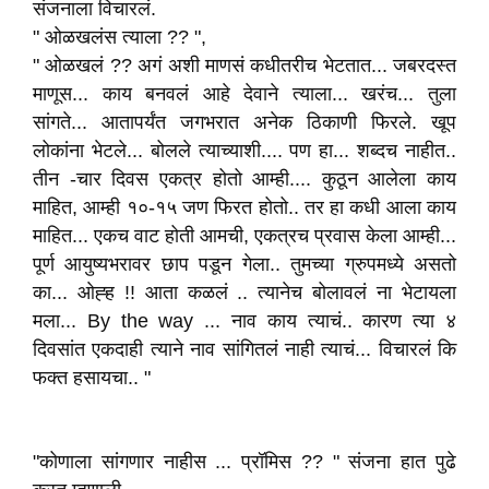
संजनाला विचारलं.
" ओळखलंस त्याला ?? ",
" ओळखलं ?? अगं अशी माणसं कधीतरीच भेटतात... जबरदस्त
माणूस... काय बनवलं आहे देवाने त्याला... खरंच... तुला
सांगते... आतापर्यंत जगभरात अनेक ठिकाणी फिरले. खूप
लोकांना भेटले... बोलले त्याच्याशी.... पण हा... शब्दच नाहीत..
तीन -चार दिवस एकत्र होतो आम्ही.... कुठून आलेला काय
माहित, आम्ही १०-१५ जण फिरत होतो.. तर हा कधी आला काय
माहित... एकच वाट होती आमची, एकत्रच प्रवास केला आम्ही...
पूर्ण आयुष्यभरावर छाप पडून गेला.. तुमच्या ग्रुपमध्ये असतो
का... ओह्ह !! आता कळलं .. त्यानेच बोलावलं ना भेटायला
मला... By the way ... नाव काय त्याचं.. कारण त्या ४
दिवसांत एकदाही त्याने नाव सांगितलं नाही त्याचं... विचारलं कि
फक्त हसायचा.. "
"कोणाला सांगणार नाहीस ... प्रॉमिस ?? " संजना हात पुढे