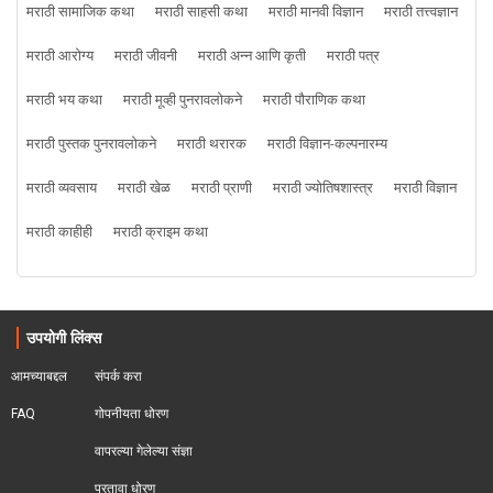
मराठी सामाजिक कथा
मराठी साहसी कथा
मराठी मानवी विज्ञान
मराठी तत्त्वज्ञान
मराठी आरोग्य
मराठी जीवनी
मराठी अन्न आणि कृती
मराठी पत्र
मराठी भय कथा
मराठी मूव्ही पुनरावलोकने
मराठी पौराणिक कथा
मराठी पुस्तक पुनरावलोकने
मराठी थरारक
मराठी विज्ञान-कल्पनारम्य
मराठी व्यवसाय
मराठी खेळ
मराठी प्राणी
मराठी ज्योतिषशास्त्र
मराठी विज्ञान
मराठी काहीही
मराठी क्राइम कथा
उपयोगी लिंक्स
आमच्याबद्दल
संपर्क करा
FAQ
गोपनीयता धोरण
वापरल्या गेलेल्या संज्ञा
परतावा धोरण 