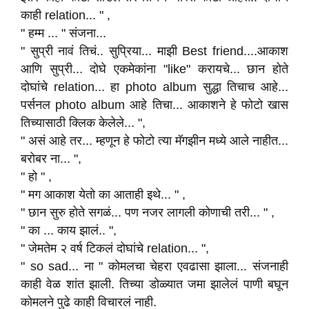
काही relation... " ,
" हम्म ... " संजना...
" सुप्री नावं तिचं.. सुप्रिया... माझी Best friend....आकाश
आणि सुप्री... दोघे एकमेकांना "like" करायचे... छान होते
दोघांचे relation... हा photo album सुद्धा तिचाच आहे...
पर्सनल photo album आहे तिचा... आकाशने हे फोटो खास
तिच्यासाठी क्लिक केलेले... ",
" असं आहे तर... म्हणून हे फोटो त्या मॅगझीन मध्ये आले नाहीत...
बरोबर ना... ",
" हो " ,
" मग आकाश येतो का आताही इथे... " ,
" छान सुरु होते सगळं... पण नजर लागली कोणाची तरी... " ,
" का ... काय झालं.. ",
" जेमतेम २ वर्ष टिकलं दोघांचे relation... ",
" so sad... ना " कोमलचा चेहरा एवढासा झाला... संजनाही
काही वेळ शांत झाली. तिच्या डोळ्यात जमा झालेलं पाणी बघून
कोमलने पुढे काही विचारलं नाही.