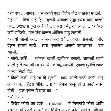
" ती बघ ... समोर.. " संजनाने एका दिशेने बोट दाखवत म्हटलं.
" हो गं... तिचं आहे हि.. म्हणजे आकाश सुद्धा इथेच काम करतो
का... wow !! कुठे आहे तो... एकदाच भेटू का त्याला... " कोमल
उभी राहिली , मान उंच करून ऑफिस पाहू लागली.
" आधी खाली बस.. " संजना जरा रागीट स्वरात बोलली. " नीट
ऐकून घेयाचे नाही... हाच प्रॉब्लेम असतो सगळ्यांचा... बस
खाली... " ,
" सॉरी..सॉरी.. " कोमल खाली खुर्चीवर बसली. आणखी काही
फोटो होते त्या album मध्ये.. ते बघू लागली. एकाच मुलीचे त्यात
जास्त फोटो होते.
" किती लकी आहे ना हि मुलगी.. काय फोटोग्राफी केली आहे
आकाशने... हॅट्स ऑफ.... !! " कोमल अजूनही ते फोटो बघत
होती. " एक प्रश्न विचारू का... ",
" हो विचार " ,
" तिचेच फोटो का एवढे... means .. हे निसर्गाचे फोटो आणि
इतर काही फोटो सोडले तर तिचेच जास्त फोटो आहेत.. दोघांचे