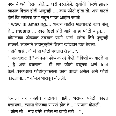
पक्ष्यांचे थवे दिसतं होते.... घरी परतलेले. सूर्याची किरणे झाडा-
झाडात दिसत होती अजूनही .... काय फोटो होता तो. असं वाटतं
होतं कि समोरच उभा राहून पाहत आहोत सगळे.
" wow !!! amazing.... शब्दच नाहीत माझ्याकडे काय बोलू
ते... means ... एवढं feel होते आहे ना हा फोटो बघून... "
कोमलच्या डोळ्यात टचकन पाणी आलं. लगेच तिने पुसूनही
टाकलं. संजनाने सहानुभूतीने तिच्या खांद्यावर हात ठेवला.
" होते असं.. जे जे हा फोटो बघतात तेव्हा.. ",
" आनंदाश्रू !! " कोमलने डोळे कोरडे केले. " किती बरं वाटते ना
, हे असं बघताना... मी तर फोटो बघूनच असं feel
केलं..प्रत्यक्षात फोटोग्राफरला काय वाटतं असेल असे फोटो
काढताना... " कोमल भारावून बोलली.
"त्याला तर काहीच वाटायचं नाही.. भराभर फोटो काढत
बसायचा.. त्याला रोजच्या सारखं होतं ते... " संजना बोलली.
" कोण तो... नाव वगैरे असेल ना काही तरी... " ,