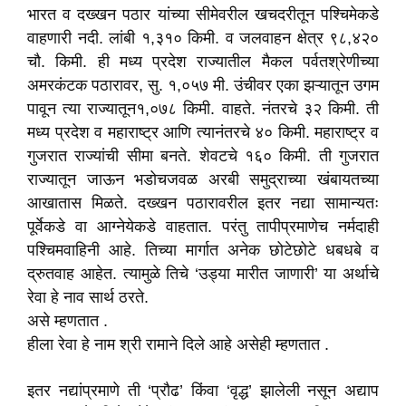
भारत व दख्खन पठार यांच्या सीमेवरील खचदरीतून पश्चिमेकडे
वाहणारी नदी. लांबी १,३१० किमी. व जलवाहन क्षेत्र ९८,४२०
चौ. किमी. ही मध्य प्रदेश राज्यातील मैकल पर्वतश्रेणीच्या
अमरकंटक पठारावर, सु. १,०५७ मी. उंचीवर एका झऱ्यातून उगम
पावून त्या राज्यातून१,०७८ किमी. वाहते. नंतरचे ३२ किमी. ती
मध्य प्रदेश व महाराष्ट्र आणि त्यानंतरचे ४० किमी. महाराष्ट्र व
गुजरात राज्यांची सीमा बनते. शेवटचे १६० किमी. ती गुजरात
राज्यातून जाऊन भडोचजवळ अरबी समुद्राच्या खंबायतच्या
आखातास मिळते. दख्खन पठारावरील इतर नद्या सामान्यतः
पूर्वेकडे वा आग्नेयेकडे वाहतात. परंतु तापीप्रमाणेच नर्मदाही
पश्चिमवाहिनी आहे. तिच्या मार्गात अनेक छोटेछोटे धबधबे व
द्रुतवाह आहेत. त्यामुळे तिचे ‘उड्या मारीत जाणारी’ या अर्थाचे
रेवा हे नाव सार्थ ठरते.
असे म्हणतात .
हीला रेवा हे नाम श्री रामाने दिले आहे असेही म्हणतात .
इतर नद्यांप्रमाणे ती ‘प्रौढ’ किंवा ‘वृद्ध’ झालेली नसून अद्याप