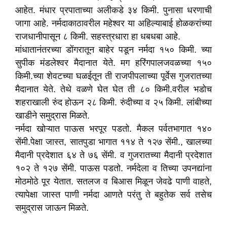
आहेत. मंधार प्रपाताच्या अलीकडे ३४ किमी. पुनासा धरणाची
जागा आहे. नर्मदाकाठावरील महेश्वर या अहिल्याबाई होळकरांच्या
राजधानीपासून ८ किमी. सहस्त्रधारा हा धबधबा आहे.
मांधातानंतरच्या डोंगरातून बाहेर पडून नर्मदा १५० किमी. च्या
सुपीक मंडलेश्वर मैदानात येते. मग हरिंगपालजवळच्या १५०
किमी.च्या शेवटच्या घळईतून ती राजपीपलाच्या पूर्वेस गुजरातच्या
मैदानात येते. तेथे वळणे घेत घेत ती ८० किमी.वरील भडोच
शहराखाली रुंद होऊन २८ किमी. रुंदीच्या व २५ किमी. लांबीच्या
खाडीने समुद्रास मिळते.
नर्मदा खोऱ्यात पाऊस भरपूर पडतो. मैकल पर्वतभागात १४०
सेंमी.पेक्षा जास्त, सातपुडा भागात ११४ ते १२७ सेंमी., खालच्या
मैदानी प्रदेशात ६४ ते ७६ सेंमी. व गुजरातच्या मैदानी प्रदेशात
१०२ ते १२७ सेंमी. पाऊस पडतो. नर्मदेला व तिच्या उपनद्यांना
मोठमोठे पूर येतात. सतलज व बिआस मिळून जेवढे पाणी वाहते,
त्यापेक्षा जास्त पाणी नर्मदा आणते परंतु ते बहुतेक सर्व तसेच
समुद्रास जाऊन मिळते.