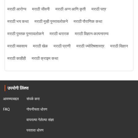
मराठी आरोग्य
मराठी जीवनी
मराठी अन्न आणि कृती
मराठी पत्र
मराठी भय कथा
मराठी मूव्ही पुनरावलोकने
मराठी पौराणिक कथा
मराठी पुस्तक पुनरावलोकने
मराठी थरारक
मराठी विज्ञान-कल्पनारम्य
मराठी व्यवसाय
मराठी खेळ
मराठी प्राणी
मराठी ज्योतिषशास्त्र
मराठी विज्ञान
मराठी काहीही
मराठी क्राइम कथा
उपयोगी लिंक्स
आमच्याबद्दल
संपर्क करा
FAQ
गोपनीयता धोरण
वापरल्या गेलेल्या संज्ञा
परतावा धोरण 