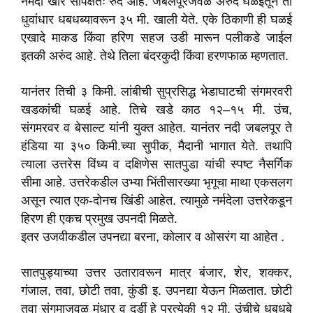
नर्मदा खोरे सापेक्षतः रुंद आहे. जबलपूरजवळ अरुंद घळईतून ती
धुवांधार धबधब्यावरून ३५ मी. खाली येते. एके ठिकाणी ही घळई
एखादे माकड किंवा हरिण सहज उडी मारून पलीकडे जाईल
इतकी अरुंद आहे. तेथे तिला बंदरकुदी किंवा हरणफाळ म्हणतात.
यानंतर तिची ३ किमी. लांबीची सुप्रसिद्ध भेडाघाटची संगमरवरी
खडकांची घळई आहे. तिचे खडे काठ १२–१५ मी. उंच,
संगमरवर व बेसाल्ट यांनी युक्त आहेत. यानंतर नदी जबलपूर ते
हंडिया या ३५० किमी.च्या सुपीक, मैदानी भागात येते. तथापि
त्याला उत्तरेस विंध्य व दक्षिणेस सातपुडा यांची स्पष्ट नैसर्गिक
सीमा आहे. उत्तरेकडील उभ्या भिंतीसारख्या भृगूचा माथा एकसलग
असून त्यात एक-दोनच खिंडी आहेत. त्यामुळे नर्मदेला उत्तरेकडून
हिरण ही एकच प्रमुख उपनदी मिळते.
इतर उजवीकडील उपनद्या बरना, कोलार व ओसरंग या आहेत .
सातपुड्याच्या उत्तर उतारावरून मात्र बंजार, शेर, शक्कर,
गंजाल, तवा, छोटी तवा, कुंडी इ. उपनद्या येऊन मिळतात. छोटी
तवा संगमाजवळ मंधार व दर्डी हे प्रत्येकी १२ मी. उंचीचे धबधबे