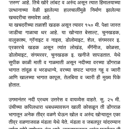
‘तरुण’ आहे. तिचे खोरे लांबट व अरुंद असून त्यात हिमालयाच्या
उत्थानाच्या वेळी झालेल्या हालचालींमुळे निर्माण झालेल्या
खचदरीचा समावेश आहे.
या खचदरीच्या तळाशी खडक असून त्यावर १५० मी. पेक्षा जास्त
जाडीचा गाळाचा थर आहे. या खोऱ्यात बेसाल्ट, चुनखडक,
वालुकाश्म, ग्रॅनाइट व नाइस, डोलोमाइट, शेल, संगमरवर इ.
प्रकारचे खडक असून त्यांत लोखंड, मँगॅनीज, कोळसा,
डोलोमाइट, संगमरवर, चुनखडक इ. खनीजे सापडतात. येथे
सुपीक काळी माती व गाळमाती असून नदीच्या वरच्या डोंगराळ
भागात तांदूळ व भरडधान्ये, वरच्या सपाट भागात गहू व ज्वारी
आणि खालच्या भागात कापूस, तेलबिया व ज्वारी ही मुख्य पिके
होतात.
उगमानंतर नदी प्रथम उत्तरेस व वायव्येस वाहते. सु. २५ मी.
उंचीच्या कपिलधारा धबधब्यावरून खाली कोसळून ती डोंगराळ
भागातून अनेक तीव्र वळणे घेऊन खोल व अरुंद खोऱ्यातून एका
तीव्र वळणाजवळ मंडला येथे येते. मंडला व जबलपूर यांदरम्यान