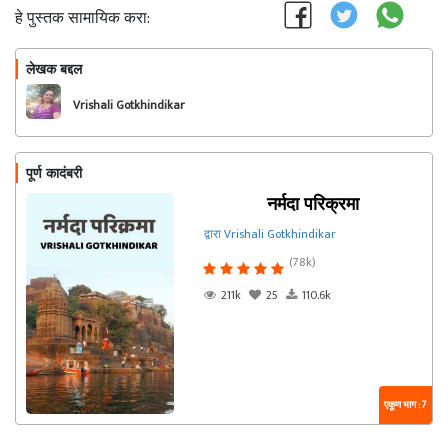
हे पुस्तक सामायिक करा:
लेखक बद्दल
फॉलो करा
Vrishali Gotkhindikar
पूर्ण कादंबरी
नर्मदा परिक्रमा
द्वारा Vrishali Gotkhindikar
(78k)
211k
25
110.6k
एकूण भाग : 7