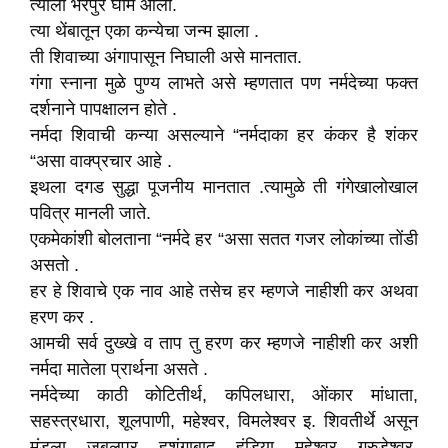
त्याला भरपुर घाम आला.
त्या थेंबातून एका कन्येचा जन्म झाला .
ती शिवाच्या अंगापासून निघाली असे मानतात.
गंगा स्नाना मुळे पुण्य लाभते असे म्हणतात पण नर्मदेच्या फक्त
दर्शनाने पापक्षालन होते .
नर्मदा शिवाची कन्या असल्याने “नर्मदाका हर कंकर है शंकर
“असा वाक्प्रचार आहे .
इथला दगड सुद्धा पूजनीय मानतात .त्यामुळे ती गंगेखालोखाल
पवित्र मानली जाते.
एकमेकांशी बोलताना “नर्मदे हर “असा सतत गजर लोकांच्या तोंडी
असतो .
हर हे शिवाचे एक नाव आहे तसेच हर म्हणजे नाहीशी कर अथवा
हरण कर .
आमची सर्व दुख्खे व ताप तु हरण कर म्हणजे नाहीशी कर अशी
नर्मदा मातेला प्रार्थना असते .
नर्मदेच्या काठी कोटितीर्थ, कपिलधारा, ओंकार मांधाता,
सहस्त्रधारा, शूलपाणी, महेश्वर, विमलेश्वर इ. शिवतीर्थे असून
मंडला, जबलपूर, हुशंगाबाद, हंडिया, महेश्वर, गरुडेश्वर,