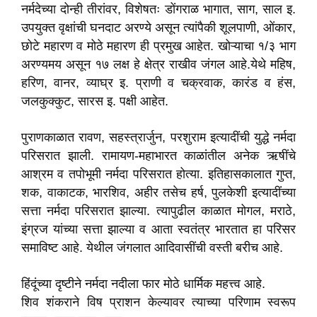
नर्मदेच्या दोन्ही तीरांवर, विशेषतः डोंगराळ भागात, साग, साल इ.
उपयुक्त वृक्षांची घनदाट अरण्ये असून त्यांपैकी शूलपाणी, ओंकार,
छोटे महारण व मोठे महारण ही प्रमुख आहेत. खोऱ्याचा १/३ भाग
अरण्यमय असून १७ लक्ष हे क्षेत्र राखीव जंगल आहे.येथे महिष,
हरिण, वानर, व्याघ्र इ. प्राणी व चक्रवाक, कारंड व हंस,
जलकुक्कुट, सारस इ. पक्षी आहेत.
पुराणकाळात रावण, सहस्त्रार्जुन, परशुराम इत्यादींची युद्धे नर्मदा
परिसरात झाली. रामायण-महाभारत काळांतील अनेक ऋषींचे
आश्रम व तपोभूमी नर्मदा परिसरात होत्या. इतिहासकालात गुप्त,
शक, वाकाटक, भारशिव, अहीर तसेच हर्ष, पुलकेशी इत्यादींच्या
सत्ता नर्मदा परिसरात झाल्या. त्यापुढील काळात मोगल, मराठे,
इंग्रज यांच्या सत्ता झाल्या व आता स्वतंत्र भारतात हा परिसर
समाविष्ट आहे. येथील जंगलात आदिवासींची वस्ती बरीच आहे.
हिंदूंच्या दृष्टीने नर्मदा नदीला फार मोठे धार्मिक महत्त्व आहे.
शिव शंकराने विष प्राशन केल्यावर त्याच्या परिणाम स्वरूप