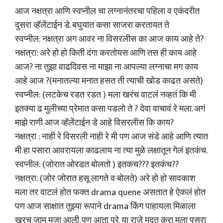
आज नक्षत्रा आणि स्वप्नील चा लग्नानंतरचा पहिला व एकंदरीत
दुसरा व्हॅलेंटाईन डे. बघुयात कसा साजरा करतायत ते
स्वप्नील: नक्षत्रा अग आवर ना विसरलीस का आज काय आहे ते?
नक्षत्रा: अरे हो हो किती दंगा करतोयस आणि तस ही काय आहे
आज? ना तुझा वाढदिवस ना माझा ना आपल्या लग्नाचा मग काय
आहे आज ?(मनातल्या मनात हसत ती त्याची खोड काढत असते)
स्वप्नील: (लटकेच रडत रडत ) मला खरंच वाटलं नव्हतं कि मी
इतक्या ढ मुलीच्या प्रेमात कसा पडलो ते ? देवा वाचावं रे मला. अगं
माझे राणी आज व्हॅलेंटाईन डे आहे विसरलीस कि काय?
नक्षत्रा : नाही रे विसरली नाही रे मी पण आज संडे आहे आणि त्यात
मी हा पसारा आवरायला काढलाय ना त्या मुळे लक्षातून गेलं इतकंच.
स्वप्नील: (जोरात ओरडत बोलतो ) इतकच??? इतकंच??
नक्षत्रा: (जोर जोरात हसू लागते व बोलते) अरे हो हो सावकाश
मला तर वाटलं होत फक्त drama quene असतात हे ऐकलं होत
पण आज साक्षात तुझ्या रूपाने drama किंग पाहायला मिळाला
खरच जाम मजा आली. पण आता पुरे. या राजे मदत करा मला पसरा