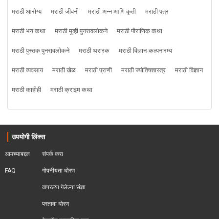
मराठी आरोग्य
मराठी जीवनी
मराठी अन्न आणि कृती
मराठी पत्र
मराठी भय कथा
मराठी मूव्ही पुनरावलोकने
मराठी पौराणिक कथा
मराठी पुस्तक पुनरावलोकने
मराठी थरारक
मराठी विज्ञान-कल्पनारम्य
मराठी व्यवसाय
मराठी खेळ
मराठी प्राणी
मराठी ज्योतिषशास्त्र
मराठी विज्ञान
मराठी काहीही
मराठी क्राइम कथा
उपयोगी लिंक्स
आमच्याबद्दल
संपर्क करा
FAQ
गोपनीयता धोरण
वापरल्या गेलेल्या संज्ञा
परतावा धोरण 