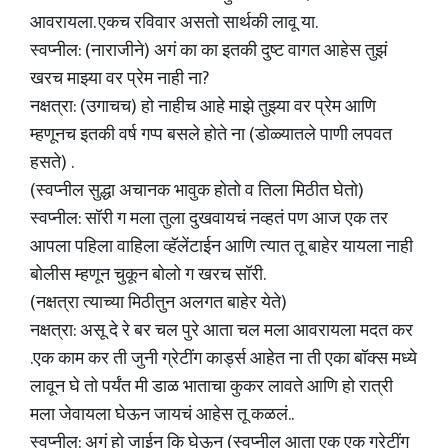
आवरायला. एकच रविवार असतो सार्थकी लावू या.
स्वप्नील: (नाराजीने) अगं का का इतकी दुष्ट वागत आहेस तुझं
खरच माझ्या वर प्रेम नाही ना?
नक्षत्रा: (उगाचच) हो नाहीच आहे माझे तुझ्या वर प्रेम आणि
म्हणूनच इतकी वर्ष गप्प बसले होते ना (डोळ्यातले पाणी लपवत
हसते) .
(स्वप्नील सुद्धा अचानक भावुक होतो व तिला मिठीत घेतो)
स्वप्नील: सॉरी ग मला तुला दुखवायचं नव्हतं पण आज एक तर
आपला पहिला वाहिला व्हॅलेंटाईन आणि त्यात तू बाहेर यायला नाही
बोलीस म्हणून चुकून बोलो ग खरच सॉरी.
(नक्षत्रा त्याच्या मिठीतुन अलगत बाहेर येते)
नक्षत्रा: असू दे रे बर चल पुरे आता चल मला आवरायला मदत कर
.एक काम कर ती जुनी ग्रेटींग कार्ड्स आहेत ना ती एका बॉक्स मध्ये
लावून घे तो पर्यंत मी डाळ भाताचा कुकर लावते आणि हो रात्री
मला जेवायला घेऊन जायचं आहेस तू कळलं..
स्वप्नील: अगं हो जाईन कि घेऊन (स्वप्नील आता एक एक ग्रेटींग