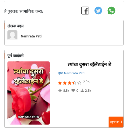
हे पुस्तक सामायिक करा:
लेखक बद्दल
फॉलो करा
Namrata Patil
पूर्ण कादंबरी
त्यांचा दुसरा व्हॅलेंटाईन डे
द्वारा Namrata Patil
(7.5k)
8.3k
0
2.8k
एकूण भाग : 1