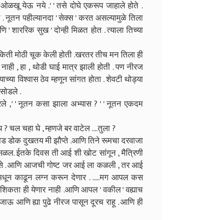
ळखू येऊ नये .' ' तसे दोघे एकरूप जाहाले होते .
होते . नूतन पहील्यानदा ' सेक्स ' करत असल्यामुळे तिला
ि ' शाररिक सुख ' दोन्ही मिळत होत . त्याला तिच्या
ने किती मोठी चूक केली होती .खरतर तीच मन तिला ही
 ' नाही , हा , थोडी घाई मात्र झाली होती . पण नीरज
च्या विश्वास ठेव म्हणून सांगत होता . शेवटी थोड्या
सोडले .
े ,' ' नूतन कसा झाला अभ्यास ? ' ' नूतन एकदम
? चल चहा घे , म्हणजे बर वाटेल ....तुला ?
थोड डोक दुखतय मी झौप्ते .आणि तिने रूमचा दरवाजा
ळल. ईतके दिवस ती आई शी खोट सांगून , मैत्रिणी
असे . आणि आजची गोष्ट जर आई ला कळली , तर आई
 मधून काढून लग्न करून देणार . .....मग आपल कस
िकता ही येणार नाही .आणि आपल ' वकील ' वह्याच
 जाऊ आणि ह्या पुढे नीरज पासून दूरच राहू . आणि ही