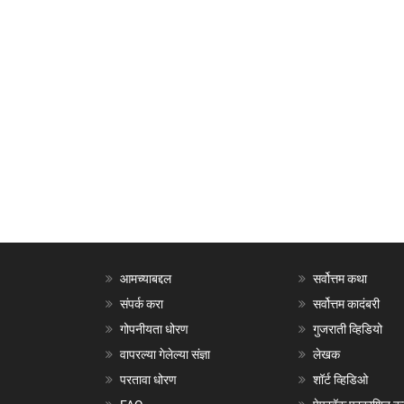
आमच्याबद्दल
सर्वोत्तम कथा
संपर्क करा
सर्वोत्तम कादंबरी
गोपनीयता धोरण
गुजराती व्हिडियो
वापरल्या गेलेल्या संज्ञा
लेखक
परतावा धोरण
शॉर्ट व्हिडिओ