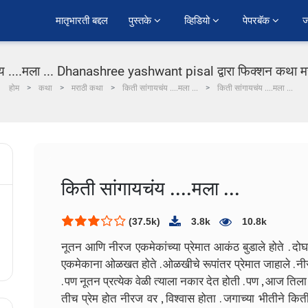
﻿मातृभारती बद्दल
पुस्तके 
व्हिडियो 
पेपरबॅक 
ज
य ....मला ... Dhanashree yashwant pisal द्वारा फिक्शन कथा मर
होम
कथा
मराठी कथा
किती सांगायचंय ....मला ...
किती सांगायचंय ....मला ...
किती सांगायचंय ....मला ...
(37.5k)
3.8k
10.8k
नूतन आणि नीरज एकमेकांच्या प्रेमात आकंठ बुडाले होते . दोघांच
एकमेकाना ओळखत होते . ओळखीचे रूपांतर प्रेमात जाहाले . नीरज ग
. पण नूतन प्रत्येक वेळी त्याला नकार देत होती . पण , आज तिला 
तीच प्रेम होत नीरज वर , विश्वास होता . जगाच्या भीतीने 