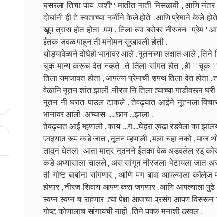
घसरला तिचा पाय .जशी' ' मातीत माती मिसळावी , आणि नंतर ओ
दोघांनी ही ते स्वताच्या मर्जीने केले होते . आणि प्रेमाने केले 
खूप त्रास होत होता .पण , तिला त्या बरोबर नीरजच ' प्रेम ' आण
ईतक जवळ पाहून ती मनोमन सुखावली होती .
थोड्यावेळाने दोघेही भानावर आले . नूतनच्या लक्षात आले , ति
चूक मान्य करूच देत नव्हते . ते तिला सांगत होत , ही ' ' चूक '
तिला समजावत होता , आपल्या प्रेमाची शपथ तिला देत होता . त्या
वेळानि नूतन शांत झाली .नीरज नि तिला त्याच्या गाडीवरून घरी 
नूतन नी घरात पाउल टाकले , तेवढ्यात आईने नूतनला विचारल
भानावर आली . अभ्यास ......छान ...झाला .
तेवढ्यात आई म्हणाली , काय ....ग....चेहरा एवढा रडवेला का झालय 
एवढ्यात रूम कडे जात , नूतन म्हणाली , मला चहा नको , माज 
लावून घेतला . आता मात्र नूतनने ईतका वेळ अडवलेल रडू कोस
कडे अभ्यासाला चालले , अस सांगून नीरजला भेटायला जात 
ती गोष्ट बाबांना सांगणार , आणि मग बाबा आपल्याला कॉलेज
होणार , नीरज शिवाय आपण कस जगणार . आणि आपल्याला पुढे श
स्वप्न स्वप्न च राहणार .त्या पेक्षा आजचा प्रसंग आपण विसरून
गोष्ट कोणालाच सांगायची नाही . तिने पक्क मनाशी ठरवल .