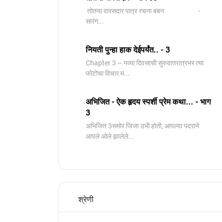
तोतया वारसदार पात्र रचना बबन -
सारंग...
नियती पुन्हा हाक देईपर्यंत.. - 3
Chapter 3 – नव्या दिवसाची सुरुवातरात्रभर त्या
फोटोचा विचार म...
अभिजित - ऐक हृदय स्पर्शी प्रेम कथा... - भाग
3
️अभिजित ️3समोर जिजा उभी होती, आपल्या पदराने
आपले ओले झालेले...
श्रेणी