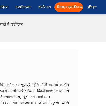
ाहिरात
सब्सक्रिप्शन
संपर्क करा
विनामूल्य प्रकाशित करा
लॉग इन  
ाठी में पीडीएफ
े एकमेकावर खूप प्रेम होते . गेली चार वर्ष ते दोघे
ेली , तीन वर्ष ' ' सेक्स ' ' विषयी मागणी करत असे
ही त्याच्या पासून दूर राहता नाही आल .
किती दिवस मनाला सम्जवय्च .आज संयम सुटला , आणि