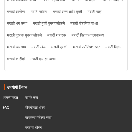
मराठी सामाजिक कथा
मराठी साहसी कथा
मराठी मानवी विज्ञान
मराठी तत्त्वज्ञान
मराठी आरोग्य
मराठी जीवनी
मराठी अन्न आणि कृती
मराठी पत्र
मराठी भय कथा
मराठी मूव्ही पुनरावलोकने
मराठी पौराणिक कथा
मराठी पुस्तक पुनरावलोकने
मराठी थरारक
मराठी विज्ञान-कल्पनारम्य
मराठी व्यवसाय
मराठी खेळ
मराठी प्राणी
मराठी ज्योतिषशास्त्र
मराठी विज्ञान
मराठी काहीही
मराठी क्राइम कथा
उपयोगी लिंक्स
आमच्याबद्दल
संपर्क करा
FAQ
गोपनीयता धोरण
वापरल्या गेलेल्या संज्ञा
परतावा धोरण 