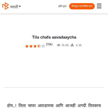
☰
लॉग इन
मराठी
विनामूल्य प्रकाशित करा
Tila chafa aavadaaycha
(15k)
16.8k
4.3k
होय..! तिला चाफा आवडायचा आणि आजही अगदी तितकाच