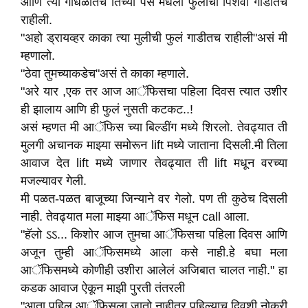
आणि त्या गोंधळातच तिच्या पर्स मधली फुलांची पिशवी गाडीतच
राहीली.
"अहो ड्रायव्हर काका त्या मुलीची फुलं गाडीतच राहीली"असं मी
म्हणालो.
"ठेवा तुमच्याकडेच"असं ते काका म्हणाले.
"अरे यार ,एक तर आज आॅफिसचा पहिला दिवस त्यात उशीर
ही झालाय आणि ही फुलं नुसती कटकट..!
असं म्हणत मी आॅफिस च्या बिल्डींग मध्ये शिरलो. तेवढ्यात ती
मुलगी अचानक माझ्या समोरून lift मध्ये जाताना दिसली.मी तिला
आवाज देत lift मध्ये जाणार तेवढ्यात ती lift मधून वरच्या
मजल्यावर गेली.
मी पळत-पळत बाजूच्या जिन्याने वर गेलो. पण ती कुठेच दिसली
नाही. तेवढ्यात मला माझ्या आॅफिस मधून call आला.
"हॅलो ऽऽ... किशोर आज तुमचा आॅफिसचा पहिला दिवस आणि
अजून तुम्ही आॅफिसमध्ये आला कसे नाही.हे बघा मला
आॅफिसमध्ये कोणीही उशीरा आलेलं अजिबात चालत नाही." हा
कडक आवाज ऐकून माझी पुरती तंतरली
"आता पहिल आॅफिसला जातो नाहीतर पहिल्याच दिवशी नोकरी