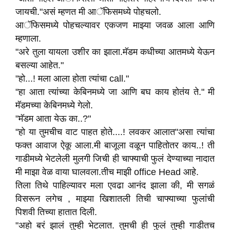
जायची."असं म्हणत मी आॅफिसमध्ये पोहचलो.
आॅफिसमध्ये पोहचल्यावर एकजण माझ्या जवळ आला आणि
म्हणाला.
"अरे तुला यायला उशीर का झाला.मॅडम कधीच्या आतमध्ये येऊन
बसल्या आहेत."
"हो...! मला आला होता त्यांचा call."
"हा आता त्यांच्या केबिनमध्ये जा आणि बघ काय होतंय ते." मी
मॅडमच्या केबिनमध्ये गेलो.
"मॅडम आता येऊ का..?"
"हो या तुमचीच वाट पाहत होते....! लवकर आलात"असा त्यांचा
फक्त आवाज ऐकू आला.मी बाजूला वळून पाहितोतर काय..! ती
गाडीमध्ये भेटलेली मुलगी जिची ही चाफ्याची फुलं देण्याच्या नादात
मी माझा वेळ वाया घालवला.तीच माझी office Head आहे.
तिला तिथे पाहिल्यावर मला एवढा आनंद झाला की, मी सगळं
विसरून लगेच , माझ्या खिशातली तिची चाफ्याच्या फुलांची
पिशवी तिच्या हातात दिली.
"अहो बरं झालं तुम्ही भेटलात.‌ तुमची ही फुलं तुम्ही गाडीतच