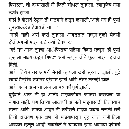
विसरला, ती देण्यासाठी मी किती शोधलं तुम्हाला, त्यामुळेच मला
उशीर झाला."
माझं हे बोलणं ऐकून ती मोठ्याने हसून म्हणाली."अहो मग ही फुलं
तुमच्याकडेच ठेवायची ना...!"
"नाही नाही असं कसं तुम्हाला आवडतात म्हणून,तुम्ही घेतली
होती.मग मी माझ्याकडे कशी ठेवणार."
"बरं मग आज तुमचा आॅफिसचा पहिला दिवस म्हणून, ही फुलं
तुम्हाला माझ्याकडून गिफ्ट" असं म्हणून तीने फुल माझ्या हातात
दिली.
आणि तिथेच तर आमची मैत्री व्हायला खरी सुरुवात झाली. पुढे
त्याचं मैत्रीच रुपांतर प्रेमात झालं आणि नंतर लग्नही झालं.
आणि आज आमच्या लग्नाला ५० वर्षे पूर्ण झाली.
दुर्दैवाने आज ती हा आनंद माझ्यासोबत साजरा करायला या
जगात नाही. पण तिच्या आठवणी आजही माझ्यासाठी तितक्याच
तरूण आणि ताज्या आहेत.ती शरीराने माझ्या जवळ नसली तरी
तिची आठवण एक क्षण ही माझ्यापासून दूर जात नाही.तिला
आवडत म्हणून आम्ही लावलेलं ते चाफ्याच झाड आमच्या प्रेमाचं