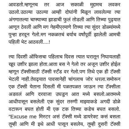
आवडतो.म्हणूनच तर आज सकाळी मुद्दामच लवकर
उठलो.उठल्या उठल्या आम्ही दोघांनी मिळून लावलेल्या त्या
अंगणातल्या चाफ्याच्या झाडाची फुलं तोडली आणि तिच्या पुढ्यात
आणून ठेवली आणि मग नेहमीप्रमाणे तिच्या त्या सुंदर डोळ्यांमध्ये
पुन्हा हरवून गेलो.मग नकळतचं बर्याच वर्षांपूर्वी झालेली आमची
पहिली भेट आठवली....!
त्या दिवशी ऑफिसचा पहिलाच दिवस त्यात घरातून निघायलाही
खूप उशीर झाला होता.आता बस ने गेलो तर अजून उशीर होईल
म्हणून टॅक्सीसाठी टॅक्सी स्टँड वर गेलो.पण तिथे एक ही टॅक्सी
भेटली नाही.तेवढ्यात पावसानेही चांगलाच जोर धरला.समोरून
एक टॅक्सी येताना दिसली मी पळतपळत जाऊन त्या टॅक्सीला
अडवलं आणि दरवाजा उघडून आत मध्ये बसलो.आतमध्ये
आधीपासून बसलेली एक सुंदर तरुणी माझ्याकडे अगदी डोळे
वटारून बघत होती मी एक टक तिच्या कडेच बघत बसलो.
"Excuse me मिस्टर असं टॅक्सी मध्ये डायरेक्ट कसं बसला
तुम्ही आणि मी इथे आधी पासून बसलेय, तुम्ही दुसरी टॅक्सी