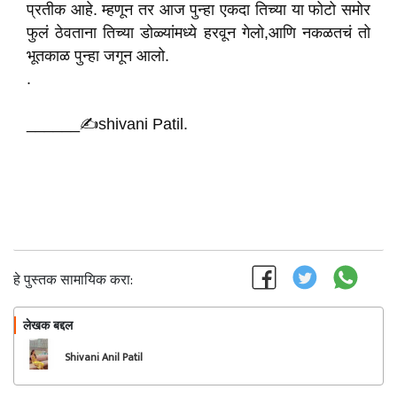
प्रतीक आहे. म्हणून तर आज पुन्हा एकदा तिच्या या फोटो समोर
फुलं ठेवताना तिच्या डोळ्यांमध्ये हरवून गेलो,आणि नकळतचं तो
भूतकाळ पुन्हा जगून आलो.
.
______✍️shivani Patil.
हे पुस्तक सामायिक करा:
लेखक बद्दल
फॉलो करा
Shivani Anil Patil