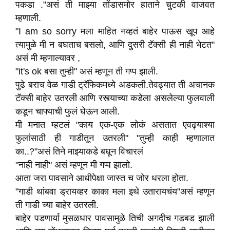
पकडा ."असं ती माझ्या तोंडासमोर हाताने चुटकी वाजवत
म्हणाली.
"I am so sorry मला माहित नव्हतं बाहेर पाऊस खूप आहे
त्यामुळे मी न बघताच बसलो‌, आणि दुसरी टॅक्सी ही नाही भेटत"
असं मी म्हणाल्यावर ,
"it's ok बसा तुम्ही" असं म्हणून ती गप्प झाली.
पुढे बराच वेळ गाडी ट्रॅफिकमध्ये अडकली.तेवढ्यात ती अचानक
टॅक्सी बाहेर उतरली‌ आणि रस्त्याच्या कडेला असलेल्या फुलवाली
कडून चाफ्याची फुलं घेऊन आली.
मी मनात म्हटलं "काय एक-एक लोकं असतात एवढ्याश्या
फुलांसाठी ही गाडीतून उतरली" "तुम्ही काही म्हणालात
का..?"असं तिने माझ्याकडे बघून विचारलं
"नाही नाही" असं म्हणून मी गप्प झालो.
आता जरा पावसाने आधीपेक्षा जास्त च जोर धरला होता.
"गाडी थांबवा ड्रायव्हर काका मला इथे उतारायचंय"असं म्हणून
ती गाडी च्या बाहेर उतरली.
बाहेर पडणार्या मुसळधार पावसामुळे तिची अगदीच गडबड झाली