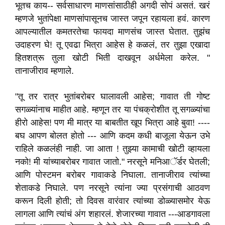
भूतच काय-- सर्वसाधारण माणसांसाठीही अगदी सोपं असतं. खरं
म्हणजे भुतांपेक्षा माणसांपासूनच जास्त जपून रहायला हवं. कारण
आपल्यातील कमतरतेचा फायदा माणसंच जास्त घेतात. तुझंच
उदाहरण घे! तू एवढा भित्रा आहेस हे कळलं, तर तुझा एखादा
हितशत्रू तुला खोटी भिती दाखवून अर्धमेला करेल. "
तानाजीराव म्हणाले.
"तू तर रात्र भुतांबरोबर घालावली आहेस; गावात ती गोष्ट
सगळ्यांनाच माहीत आहे. म्हणून तर या पंचक्रोशीत तू सगळ्यांचा
हीरो आहेस! पण मी मात्र या बाबतीत खूप भित्रा आहे बुवा! ----
बघ आपण बोलत होतो --- आणि कदम कधी बाजूला येऊन उभे
राहिले कळलंही नाही. जा आता ! तुझ्या कामाची खोटी व्हायला
नको! मी यांच्याबरोबर गावात जातो." नरसूने मनिआॅर्डर घेतली;
आणि पोस्टमन बरोबर गावाकडे निघाला. तानाजीराव त्यांच्या
शेताकडे निघाले. पण नरसूने त्यांना ज्या प्रसंगाची आठवण
करून दिली होती; तो दिवस वारंवार त्यांच्या डोळ्यासमोर येऊ
लागला आणि त्यांचं अंग शहारलं. शेजारच्या गावात ---आडगावला