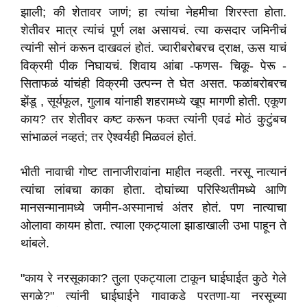
झाली; की शेतावर जाणं; हा त्यांचा नेहमीचा शिरस्ता होता.
शेतीवर मात्र त्यांचं पूर्ण लक्ष असायचं. त्या कसदार जमिनीचं
त्यांनी सोनं करून दाखवलं होतं. ज्वारीबरोबरच द्राक्ष, ऊस याचं
विक्रमी पीक निघायचं. शिवाय आंबा -फणस- चिकू- पेरू -
सिताफळं यांचंही विक्रमी उत्पन्न ते घेत असत. फळांबरोबरच
झेंडू , सूर्यफूल, गुलाब यांनाही शहरामध्ये खूप मागणी होती. एकूण
काय? तर शेतीवर कष्ट करून फक्त त्यांनी एवढं मोठं कुटुंबच
सांभाळलं नव्हतं; तर ऐश्वर्यही मिळवलं होतं.
भीती नावाची गोष्ट तानाजीरावांना माहीत नव्हती. नरसू नात्यानं
त्यांचा लांबचा काका होता. दोघांच्या परिस्थितीमध्ये आणि
मानसन्मानामध्ये जमीन-अस्मानाचं अंतर होतं. पण नात्याचा
ओलावा कायम होता. त्याला एकट्याला झाडाखाली उभा पाहून ते
थांबले.
"काय रे नरसूकाका? तुला एकट्याला टाकून घाईघाईत कुठे गेले
सगळे?" त्यांनी घाईघाईने गावाकडे परतणा-या नरसूच्या