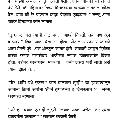
पैसे माझ्या खर्चाला काढून ठेवता येतात. एकदा बायकोच्या हातात
पैसे गेले; की महिनाभर तिच्या मिनतवा-या कराव्या लागतात. थोडा
वेळ थांबा की रे! पोष्टमन कदम येईलच एवढ्यात! " नरसू आता
चक्क विनवण्या करू लागला.
"तू एकटा बस त्याची वाट बघत! आम्ही निघतो. ऊन पण खूप
वाढलंय." शिवा आता वैतागला होता. पोटात ओरडणारे कावळे
आता मैत्री पुरे; असं ओरडून सांगत होते. सकाळी फोडून दिलेला
कच्चा फणस मसालेदार भाजीच्या रूपात डोळ्यासमोर दिसत
होता. बरोबर गरमागरम- भाक-या--- कधी एकदा घरी जातो असं
त्याला झालं होतं.
"मी? आणि इथे एकटा? काय बोलताय तुम्ही? ह्या झाडाखालून
जाताना किती जणांना 'ती'नं झपाटलंय हे विसरलात ? " नरसू
थरथरत म्हणाला.
"अरे ह्या वयात एखादी सुंदरी गळ्यात पडत असेल; तर एवढा
घाबरतोस कशाला? " तुक्याने मस्करी केली.