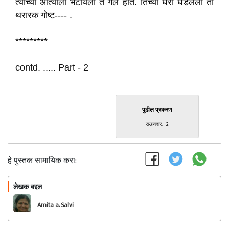
त्यांच्या आत्याला भेटायला ते गेले होते. तिच्या घरी घडलेली ती
थरारक गोष्ट---- .
*********
contd. ..... Part - 2
पुढील प्रकरण
राखणदार. - 2
हे पुस्तक सामायिक करा:
लेखक बद्दल
फॉलो करा
Amita a. Salvi