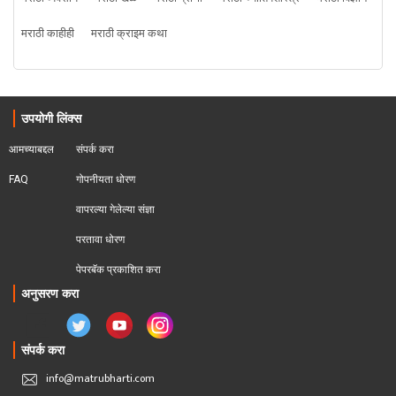
मराठी काहीही
मराठी क्राइम कथा
उपयोगी लिंक्स
आमच्याबद्दल
संपर्क करा
FAQ
गोपनीयता धोरण
वापरल्या गेलेल्या संज्ञा
परतावा धोरण 
पेपरबॅक प्रकाशित करा
अनुसरण करा
संपर्क करा
info@matrubharti.com