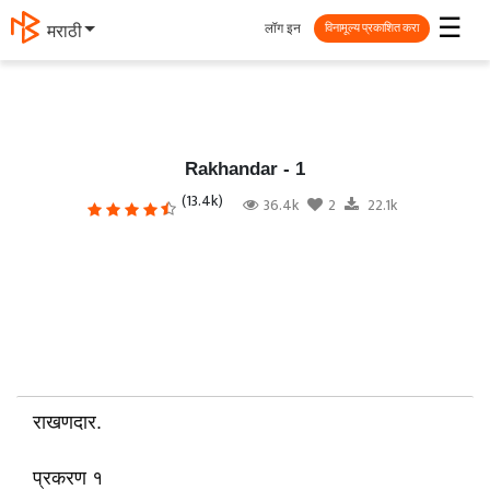
☰
लॉग इन
मराठी
विनामूल्य प्रकाशित करा
Rakhandar - 1
(13.4k)
36.4k
2
22.1k
राखणदार.
प्रकरण १