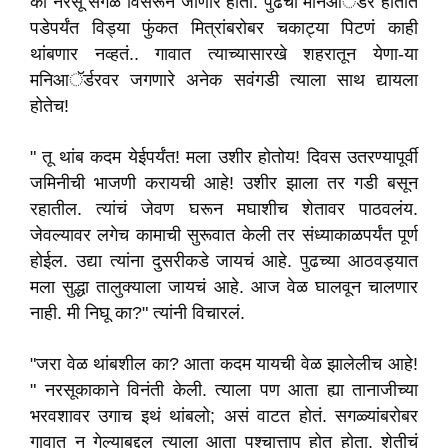
की नरसू सगळं विसरून जाणार होता. पुढची मनिआॅर्डर हातात
पडेपर्यंत विड्या फुंकत मित्रांबरोबर चकाट्या पिटणं काही
थांबणार नव्हतं.. गावात त्याच्यासारखे शहरातून येणा-या
मनिआॅर्डरवर जगणारे अनेक सवंगडी त्याला साथ द्यायला
होतेच!
" तू थांब कदम येईपर्यंत! मला उशीर होतोय! दिवस उतरण्यापूर्वी
जमिनीची भाजणी करायची आहे! उशीर झाला तर गडी बसून
रहातील. त्यांचं जेवण घरून मघाशीच शेतावर पाठवलंय.
जेवल्यावर लगेच कामाची सुरूवात केली तर संध्याकाळपर्यंत पूर्ण
होईल. उद्या त्यांना दुसरीकडे जायचं आहे. पुढच्या आठवड्यात
मला सुद्धा तालुक्याला जायचं आहे. आज वेळ घालवून चालणार
नाही. मी निघू का?" त्यांनी विचारलं.
"जरा वेळ थांबशील का? आता कदम यायची वेळ झालेलीच आहे!
" नरसूकाकाने विनंती केली. त्याला पण आता ह्या तानाजीच्या
भरवशावर उगाच इथं थांबलो; असं वाटत होतं. सगळ्यांबरोबर
गावात न गेल्याबद्दल त्याला आता पश्चात्ताप होत होता. शेतीचं