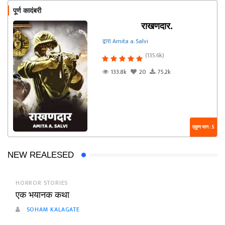
पूर्ण कादंबरी
राखणदार.
द्वारा Amita a. Salvi
(135.6k)
133.8k
20
75.2k
एकूण भाग : 5
NEW REALESED
HORROR STORIES
एक भयानक कथा
SOHAM KALAGATE