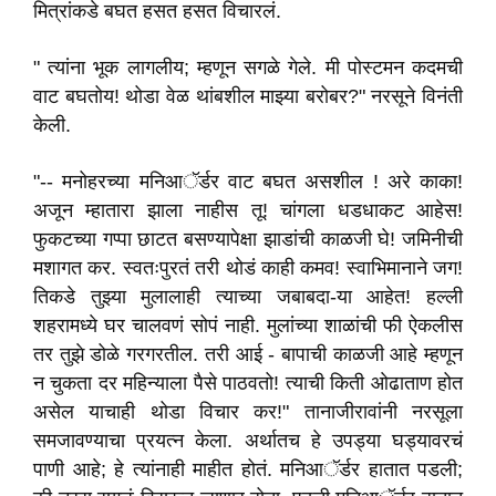
मित्रांकडे बघत हसत हसत विचारलं.
" त्यांना भूक लागलीय; म्हणून सगळे गेले. मी पोस्टमन कदमची
वाट बघतोय! थोडा वेळ थांबशील माझ्या बरोबर?" नरसूने विनंती
केली.
"-- मनोहरच्या मनिआॅर्डर वाट बघत असशील ! अरे काका!
अजून म्हातारा झाला नाहीस तू! चांगला धडधाकट आहेस!
फुकटच्या गप्पा छाटत बसण्यापेक्षा झाडांची काळजी घे! जमिनीची
मशागत कर. स्वतःपुरतं तरी थोडं काही कमव! स्वाभिमानाने जग!
तिकडे तुझ्या मुलालाही त्याच्या जबाबदा-या आहेत! हल्ली
शहरामध्ये घर चालवणं सोपं नाही. मुलांच्या शाळांची फी ऐकलीस
तर तुझे डोळे गरगरतील. तरी आई - बापाची काळजी आहे म्हणून
न चुकता दर महिन्याला पैसे पाठवतो! त्याची किती ओढाताण होत
असेल याचाही थोडा विचार कर!" तानाजीरावांनी नरसूला
समजावण्याचा प्रयत्न केला. अर्थातच हे उपड्या घड्यावरचं
पाणी आहे; हे त्यांनाही माहीत होतं. मनिआॅर्डर हातात पडली;