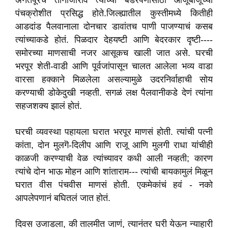
अनंतपूरचे तानाजीराव त्यांच्या बेडरपणासाठी आजूबाजूच्या
पंचक्रोशीत प्रसिद्ध होते.जिल्ह्यातील कुस्तीमध्ये कितीही
आडदांड पैलवानाला दोनचार डावांतच पाणी पाजण्याचं कसब
त्यांच्याकडे होतं. पिळदार देहयष्टी आणि बेदरकार दृष्टी----
समोरच्या माणसाची नजर आसूकच खाली जात असे. घरची
भरपूर शेती-वाडी आणि पूर्वजांपासून चालत आलेला भव्य वाडा
वारसा हक्काने मिळलेला असल्यामुळे उदरनिर्वाहाची सोय
करण्याची डोकेदुखी नव्हती. सगळं लक्ष पैलवानीकडे देणं त्यांना
सहजशक्य झालं होतं.
घरची व्यवस्था पहायला घरात भरपूर माणसं होती. त्यांची पत्नी
कांता, दोन मुलगॆ-दिलीप आणि राजू आणि मुलगी राधा यांचीही
काळजी करण्याची वेळ त्यांच्यावर कधी आली नव्हती; कारण
त्यांचे दोन भाऊ मोहन आणि शांताराम--- त्यांची बायकामुलं मिळून
घरात वीस पंचवीस माणसं होती. एकमेकांचं हवं - नको
आपलेपणानं बघितलं जात होतं.
दिवस उजाडला, की तालमीत जाणं, त्यानंतर घरी येऊन न्याहारी