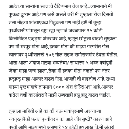
आहेत. या साऱ्यांना स्वतःचे दैदिप्यमान तेज आहे... त्यामानाने मी
पुष्कळ दुय्यम आहे. पण असे असले तरी मी तुम्हाला रोज दिसतो
तसा मोठ्या आंब्याएवढा पिटुकला पण नाही हा!! मी तुम्हा
पृथ्वीवासीयांपासून खूप खूप म्हणजे जवळपास १५ कोटी
किलोमीटर एव्हढ्या अंतरावर आहे, म्हणून छोटूसा वाटतो तुम्हाला.
पण मी भरपूर मोठा आहे, इतका मोठा की माझ्या गरगरीत गोल
व्यासावर पृथ्वीसारखे १०९ गोल सहज समोरासमोर ठेवता येतील.
आता आला अंदाज माझ्या भव्यतेचा? साधारण ५ अब्ज वर्षांपूर्वी
जेव्हा माझा जन्म झाला, तेव्हा मी इतका मोठा नव्हतो पण नंतर
हळूहळू माझा आकार वाढत गेला. आजही तो वाढतोच आहे. सध्या
माझ्या पृष्ठभागाचे तापमान ६००० अंश सेल्सिअस आहे. आकार
वाढेल तशी कालांतराने माझी उष्णताही हळू हळू वाढत जाईल.
तुम्हाला माहिती आहे का की नऊ भावांप्रमाणे असणाऱ्या
नवग्रहांपैकी फक्त पृथ्वीवरच का आहे जीवसृष्टी? कारण आहे
पृथ्वी आणि माझ्यामध्ये असणारे १४ कोटी ७१लाख किमी अंतर!