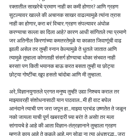
रक्तातील साखरेचे प्रमाण नाही का कमी होणार? आणि ग्रहण
सुटल्यावर खाल्ले की अचानक साखर वाढल्यामुळे त्यांना त्रास
नाही का होणार, करा बरं विचार. ग्रहण संपल्यावर अंघोळ
करण्याचा सल्ला का दिला आहे? कारण आधी सांगितले त्या प्रमाणे
जर अतिनील किरणांच्या कमतरतेमुळे या काळात जिवाणूंची वाढ
झाली असेल तर तुम्ही स्नान केल्यामुळे ते धुतले जातात आणि
त्यामुळे तुम्हाला कोणताही संसर्ग होण्याचा धोका संभवत नाही
बस्स!! पण किती भयानक बाऊ करत बसता तुम्ही या छोट्या
छोट्या गोष्टींचा. खूप हसतो चांदोबा आणि मी तुम्हाला.
अरे, विज्ञानयुगातले प्रगत मनुष्य तुम्ही! उद्या निश्चय कराल तर
माझ्यावरही संशोधनासाठी यान पाठवाल... मी ही वाट बघेल
आनंदाने त्याची पण जरा जपून हा... माझ्या प्रचंड उष्णतेत ते जळून
नको जायला याची पूर्ण खबरदारी घ्या बरं!! ते असो! तर मला
सांगायचे हे आहे की आता विज्ञान-तंत्रज्ञानाने तुम्हाला ग्रहण
म्हणजे काय आहे ते कळले आहे, मग सोडा ना त्या अंधश्रद्धा... जरा