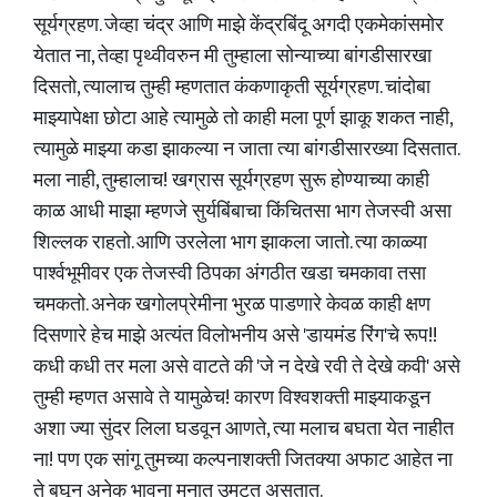
सूर्यग्रहण. जेव्हा चंद्र आणि माझे केंद्रबिंदू अगदी एकमेकांसमोर
येतात ना, तेव्हा पृथ्वीवरुन मी तुम्हाला सोन्याच्या बांगडीसारखा
दिसतो, त्यालाच तुम्ही म्हणतात कंकणाकृती सूर्यग्रहण. चांदोबा
माझ्यापेक्षा छोटा आहे त्यामुळे तो काही मला पूर्ण झाकू शकत नाही,
त्यामुळे माझ्या कडा झाकल्या न जाता त्या बांगडीसारख्या दिसतात.
मला नाही, तुम्हालाच! खग्रास सूर्यग्रहण सुरू होण्याच्या काही
काळ आधी माझा म्हणजे सुर्यबिंबाचा किंचितसा भाग तेजस्वी असा
शिल्लक राहतो. आणि उरलेला भाग झाकला जातो. त्या काळ्या
पार्श्वभूमीवर एक तेजस्वी ठिपका अंगठीत खडा चमकावा तसा
चमकतो. अनेक खगोलप्रेमीना भुरळ पाडणारे केवळ काही क्षण
दिसणारे हेच माझे अत्यंत विलोभनीय असे 'डायमंड रिंग'चे रूप!!
कधी कधी तर मला असे वाटते की 'जे न देखे रवी ते देखे कवी' असे
तुम्ही म्हणत असावे ते यामुळेच! कारण विश्वशक्ती माझ्याकडून
अशा ज्या सुंदर लिला घडवून आणते, त्या मलाच बघता येत नाहीत
ना! पण एक सांगू तुमच्या कल्पनाशक्ती जितक्या अफाट आहेत ना
ते बघून अनेक भावना मनात उमटत असतात.