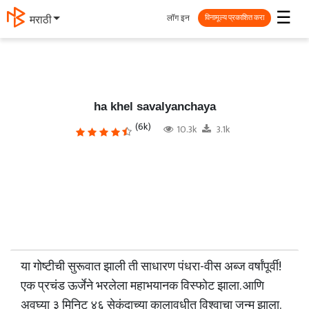
☰
लॉग इन
मराठी
विनामूल्य प्रकाशित करा
ha khel savalyanchaya
(6k)
10.3k
3.1k
या गोष्टीची सुरूवात झाली ती साधारण पंधरा-वीस अब्ज वर्षांपूर्वी!
एक प्रचंड ऊर्जेने भरलेला महाभयानक विस्फोट झाला. आणि
अवघ्या ३ मिनिट ४६ सेकंदाच्या कालावधीत विश्वाचा जन्म झाला.