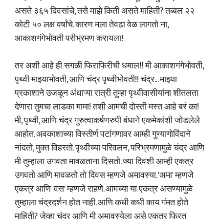
असते ३६५ दिवसांचे, तसे माझे किती असते माहिती? तब्बल २२
कोटी ५० लक्ष वर्षांचे. कारण मला तेवढा वेळ लागतो ना,
आकाशगंगेभोवती परीभ्रमण करायला!
तर अशी आहे ही सगळी फिराफिरीची धमाल!! मी आकाशगंगेभोवती,
पृथ्वी माझ्याभोवती, आणि चंद्र पृथ्वीभोवती!! चंद्र... माझ्या
प्रकाशाने उजळून अंधाऱ्या रात्री तुम्हा पृथ्वीवासीयांना शीतलता
देणारा तुमचा लाडका मामा! तशी आमची दोस्ती मस्त आहे बरं का!
मी, पृथ्वी, आणि चंद्र गुरुत्वाकर्षणरुपी बंधाने एकमेकांशी जोडलेले
आहोत. अवकाशाच्या विस्तीर्ण पटांगणावर आम्ही गुण्यागोविंदाने
नांदतो, मुक्त विहरतो. पृथ्वीच्या परिवलन, परिभ्रमणामुळे चंद्र आणि
मी तुम्हाला उगवता मावळताना दिसतो. ज्या दिवशी आम्ही एकत्र
उगवतो आणि मावळतो तो दिवस म्हणजे अमावस्या. 'अमा' म्हणजे
एकत्र आणि 'वस' म्हणजे राहणे. आमच्या या एकत्र असण्यामुळे
तुम्हाला चंद्रदर्शन होत नाही. आणि कधी कधी काय गंमत होते
माहिती? जेव्हा चंद्र आणि मी अमावस्येला असे एकत्र फिरत