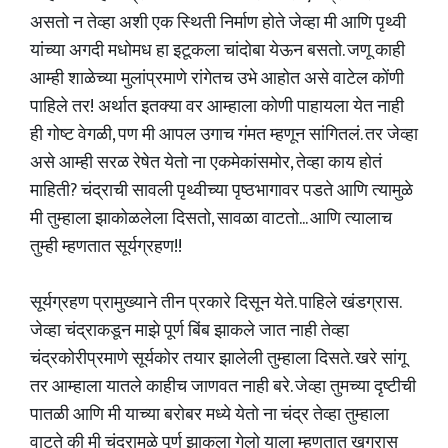
असतो न तेव्हा अशी एक स्थिती निर्माण होते जेव्हा मी आणि पृथ्वी
यांच्या अगदी मधोमध हा इटूकला चांदोबा येऊन बसतो. जणू काही
आम्ही शाळेच्या मुलांप्रमाणे रांगेतच उभे आहोत असे वाटेल कोंणी
पाहिले तर! अर्थात इतक्या वर आम्हाला कोणी पाहायला येत नाही
ही गोष्ट वेगळी, पण मी आपल उगाच गंमत म्हणून सांगितलं. तर जेव्हा
असे आम्ही सरळ रेषेत येतो ना एकमेकांसमोर, तेव्हा काय होतं
माहिती? चंद्राची सावली पृथ्वीच्या पृष्ठभागावर पडते आणि त्यामुळे
मी तुम्हाला झाकोळलेला दिसतो, सावळा वाटतो... आणि त्यालाच
तुम्ही म्हणतात सूर्यग्रहण!!
सूर्यग्रहण प्रामुख्याने तीन प्रकारे दिसून येते. पाहिले खंडग्रास.
जेव्हा चंद्राकडून माझे पूर्ण बिंब झाकले जात नाही तेव्हा
चंद्रकोरीप्रमाणे सूर्यकोर तयार झालेली तुम्हाला दिसते. खरे सांगू
तर आम्हाला यातले काहीच जाणवत नाही बरे. जेव्हा तुमच्या दृष्टीची
पातळी आणि मी याच्या बरोबर मध्ये येतो ना चंद्र तेव्हा तुम्हाला
वाटते की मी चंद्रामुळे पूर्ण झाकला गेलो याला म्हणतात खग्रास