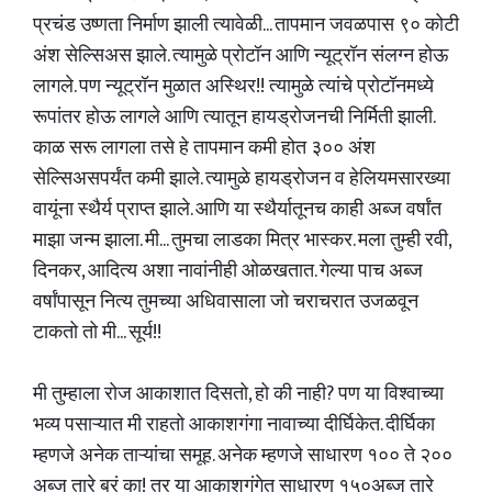
प्रचंड उष्णता निर्माण झाली त्यावेळी... तापमान जवळपास ९० कोटी
अंश सेल्सिअस झाले. त्यामुळे प्रोटॉन आणि न्यूट्रॉन संलग्न होऊ
लागले. पण न्यूट्रॉन मुळात अस्थिर!! त्यामुळे त्यांचे प्रोटॉनमध्ये
रूपांतर होऊ लागले आणि त्यातून हायड्रोजनची निर्मिती झाली.
काळ सरू लागला तसे हे तापमान कमी होत ३०० अंश
सेल्सिअसपर्यंत कमी झाले. त्यामुळे हायड्रोजन व हेलियमसारख्या
वायूंना स्थैर्य प्राप्त झाले. आणि या स्थैर्यातूनच काही अब्ज वर्षांत
माझा जन्म झाला. मी... तुमचा लाडका मित्र भास्कर. मला तुम्ही रवी,
दिनकर, आदित्य अशा नावांनीही ओळखतात. गेल्या पाच अब्ज
वर्षांपासून नित्य तुमच्या अधिवासाला जो चराचरात उजळवून
टाकतो तो मी... सूर्य!!
मी तुम्हाला रोज आकाशात दिसतो, हो की नाही? पण या विश्वाच्या
भव्य पसाऱ्यात मी राहतो आकाशगंगा नावाच्या दीर्घिकेत. दीर्घिका
म्हणजे अनेक ताऱ्यांचा समूह. अनेक म्हणजे साधारण १०० ते २००
अब्ज तारे बरं का! तर या आकाशगंगेत साधारण १५०अब्ज तारे