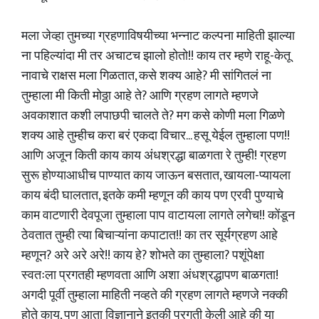
मला जेव्हा तुमच्या ग्रहणाविषयीच्या भन्नाट कल्पना माहिती झाल्या
ना पहिल्यांदा मी तर अचाटच झालो होतो!! काय तर म्हणे राहू-केतू
नावाचे राक्षस मला गिळतात, कसे शक्य आहे? मी सांगितलं ना
तुम्हाला मी किती मोठ्ठा आहे ते? आणि ग्रहण लागते म्हणजे
अवकाशात कशी लपाछपी चालते ते? मग कसे कोणी मला गिळणे
शक्य आहे तुम्हीच करा बरं एकदा विचार... हसू येईल तुम्हाला पण!!
आणि अजून किती काय काय अंधश्रद्धा बाळगता रे तुम्ही! ग्रहण
सुरू होण्याआधीच पाण्यात काय जाऊन बसतात, खायला-प्यायला
काय बंदी घालतात, इतके कमी म्हणून की काय पण एरवी पुण्याचे
काम वाटणारी देवपूजा तुम्हाला पाप वाटायला लागते लगेच!! कोंडून
ठेवतात तुम्ही त्या बिचाऱ्यांना कपाटात!! का तर सूर्यग्रहण आहे
म्हणून? अरे अरे अरे!! काय हे? शोभते का तुम्हाला? पशूंपेक्षा
स्वतःला प्रगतही म्हणवता आणि अशा अंधश्रद्धापण बाळगता!
अगदी पूर्वी तुम्हाला माहिती नव्हते की ग्रहण लागते म्हणजे नक्की
होते काय, पण आता विज्ञानाने इतकी प्रगती केली आहे की या