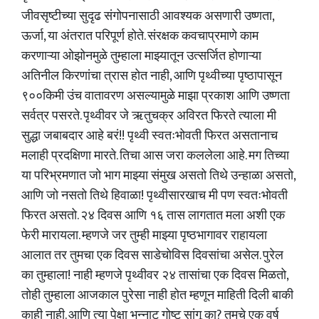
जीवसृष्टीच्या सुदृढ संगोपनासाठी आवश्यक असणारी उष्णता,
ऊर्जा, या अंतरात परिपूर्ण होते. संरक्षक कवचाप्रमाणे काम
करणाऱ्या ओझोनमुळे तुम्हाला माझ्यातून उत्सर्जित होणाऱ्या
अतिनील किरणांचा त्रास होत नाही, आणि पृथ्वीच्या पृष्ठापासून
९००किमी उंच वातावरण असल्यामुळे माझा प्रकाश आणि उष्णता
सर्वत्र पसरते. पृथ्वीवर जे ऋतुचक्र अविरत फिरते त्याला मी
सुद्धा जबाबदार आहे बरं!! पृथ्वी स्वतःभोवती फिरत असतानाच
मलाही प्रदक्षिणा मारते. तिचा आस जरा कललेला आहे. मग तिच्या
या परिभ्रमणात जो भाग माझ्या संमुख असतो तिथे उन्हाळा असतो,
आणि जो नसतो तिथे हिवाळा! पृथ्वीसारखाच मी पण स्वतःभोवती
फिरत असतो. २४ दिवस आणि १६ तास लागतात मला अशी एक
फेरी मारायला. म्हणजे जर तुम्ही माझ्या पृष्ठभागावर राहायला
आलात तर तुमचा एक दिवस साडेचोविस दिवसांचा असेल. पुरेल
का तुम्हाला! नाही म्हणजे पृथ्वीवर २४ तासांचा एक दिवस मिळतो,
तोही तुम्हाला आजकाल पुरेसा नाही होत म्हणून माहिती दिली बाकी
काही नाही. आणि त्या पेक्षा भन्नाट गोष्ट सांगू का? तुमचे एक वर्ष