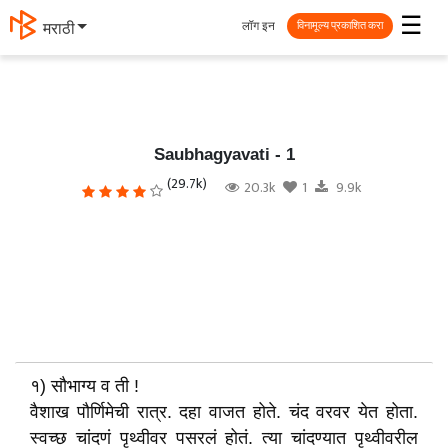
☰
लॉग इन
मराठी
विनामूल्य प्रकाशित करा
Saubhagyavati - 1
(29.7k)
20.3k
1
9.9k
१) सौभाग्य व ती !
वैशाख पौर्णिमेची रात्र. दहा वाजत होते. चंद वरवर येत होता.
स्वच्छ चांदणं पृथ्वीवर पसरलं होतं. त्या चांदण्यात पृथ्वीवरील