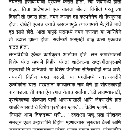
नयनला हसविण्याचा प्रयत्न करीत होती. त्या सर्वांमध्ये होता
बाळू.. तिचा आतेभाऊ! एक चालता बोलता विनोद! परंतु त्या
दिवशी तो उदास होता. नयन जाणार ह्या कल्पनेनेच तो हिरमुसला
होता. दोघेही एकाच वयाचे असल्यामुळे त्यांच्यामध्ये मैत्रीचे नाते
दृढ झाले होते. आता यापुढे घरामध्ये नयन नसणार या जाणिवेने
तो उदास झाला होता. सर्वांमध्ये असूनही बाळू कसा एकटाच
वाटत होता.
लग्नविधीचे एकेक कार्यक्रम आटोपत होते. लन समारंभातली
विशेष पंगत म्हणजे विहीण पंगत! शाळेतल्या राष्ट्रगीताप्रमाणे
महत्त्वाची नि अनिवार्य! या विशेष पंगतीला संगिताचीही साथ असे.
नयनची विहीण पंगत बसली. या पंगतीमध्ये नवरा-नवरीने
एकमेकांना घास भरवताना काव्यात्मक नाव घेणे हा सोपस्कारही
पार पडला. ती पंगत ऐन रंगात येताच सर्वांना तोंडी लावण्यासाठी,
प्रत्येकाच्या डोळ्यात पाणी आणण्यासाठी आणि जेवणारांचे हात
थांबविण्यासाठीचे विशेष प्रयोजन म्हणजे... विहीण म्हणणे...
'निघाले आज तिकडच्या घरी... ' स्वतःला जणू लता मंगेशकर
समजून एका वऱ्हाडणीने विहीण म्हणावयास सुरुवात केली आणि