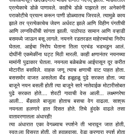
सकाळपासून खदखदणारा मांडव क्षणात गदगद् झाला. मांडवातील
प्रत्येकाचे डोळे पाणावले. काहीचे डोळे पाझरले तर अनेकांनी
पराकोटीचे प्रयत्न करून पाणी डोळ्यातच जिरवले. त्यामुळे काय
झाले तर प्रत्येकाचेच जेवण अर्धवट झाले आणि विहीण पंगतीची
आणि लग्नविधींची सांगता झाली. पाठोपाठ सामान आणि वऱ्हाडी
बसमध्ये जाऊन बसू लागले. नयनने रडतरडत माहेरच्यांचा निरोप
घेतला. आईचा निरोप घेताना तिला प्रचंड भडभडून आलं.
दोघींनी एकमेकींना घट्ट मिठी मारली. काही क्षणानंतर नयनच्या
मामांनी पुढाकार घेतला. नयनला बळेबळेच आईपासून दूर करीत
मोटारीत बसविले. वाहक जणू त्याच क्षणाची वाट पाहत होता.
बससमोर वाजत असलेला बँड हळूहळू पुढे सरकत होता. ज्या
बाजूने नयन बसली होती त्या बाजूने सारे नातेवाईक मोटारीसोबत
पुढे सरकत होते.... शेवटी गावाची वेस आली... लक्ष्मणरेषा
आली... बँडवाले बाजूला होताच बसचा वेग वाढला. साश्रू
नयनला हलणारे हात दिसत होते. तिचे हुंदके वाढले तसा
वातावरणातला अंधारही!
त्या अंधारात एका वेगळ्याच स्पर्शने ती भारावून जात होती,
स्वतःला विसरत होती. तो हवाहवासा, वेडा करणारा स्पर्श होता