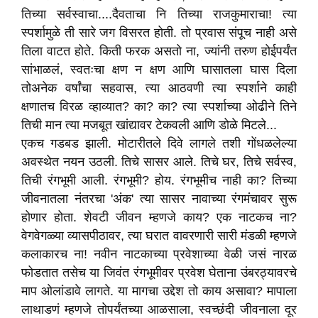
तिच्या सर्वस्वाचा....दैवताचा नि तिच्या राजकुमाराचा! त्या
स्पर्शामुळे ती सारे जग विसरत होती. तो प्रवास संपूच नाही असे
तिला वाटत होते. किती फरक असतो ना, ज्यांनी तरुण होईपर्यंत
सांभाळलं, स्वतःचा क्षण न क्षण आणि घासातला घास दिला
तोअनेक वर्षांचा सहवास, त्या आठवणी त्या स्पर्शाने काही
क्षणातच विरळ व्हाव्यात? का? का? त्या स्पर्शाच्या ओढीने तिने
तिची मान त्या मजबूत खांद्यावर टेकवली आणि डोळे मिटले...
एकच गडबड झाली. मोटारीतले दिवे लागले तशी गोंधळलेल्या
अवस्थेत नयन उठली. तिचे सासर आले. तिचे घर, तिचे सर्वस्व,
तिची रंगभूमी आली. रंगभूमी? होय. रंगभूमीच नाही का? तिच्या
जीवनातला नंतरचा 'अंक' त्या सासर नावाच्या रंगमंचावर सुरू
होणार होता. शेवटी जीवन म्हणजे काय? एक नाटकच ना?
वेगवेगळ्या व्यासपीठावर, त्या घरात वावरणारी सारी मंडळी म्हणजे
कलाकारच ना! नवीन नाटकाच्या प्रवेशाच्या वेळी जसं नारळ
फोडतात तसेच या जिवंत रंगभूमीवर प्रवेश घेताना उंबरठ्यावरचे
माप ओलांडावे लागते. या मागचा उद्देश तो काय असावा? मापाला
लाथाडणं म्हणजे तोपर्यंतच्या आळसाला, स्वच्छंदी जीवनाला दूर