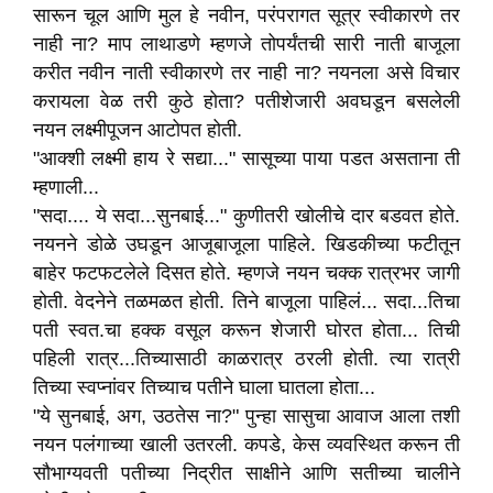
सारून चूल आणि मुल हे नवीन, परंपरागत सूत्र स्वीकारणे तर
नाही ना? माप लाथाडणे म्हणजे तोपर्यंतची सारी नाती बाजूला
करीत नवीन नाती स्वीकारणे तर नाही ना? नयनला असे विचार
करायला वेळ तरी कुठे होता? पतीशेजारी अवघडून बसलेली
नयन लक्ष्मीपूजन आटोपत होती.
"आक्शी लक्ष्मी हाय रे सद्या..." सासूच्या पाया पडत असताना ती
म्हणाली...
"सदा.... ये सदा...सुनबाई..." कुणीतरी खोलीचे दार बडवत होते.
नयनने डोळे उघडून आजूबाजूला पाहिले. खिडकीच्या फटीतून
बाहेर फटफटलेले दिसत होते. म्हणजे नयन चक्क रात्रभर जागी
होती. वेदनेने तळमळत होती. तिने बाजूला पाहिलं... सदा...तिचा
पती स्वत.चा हक्क वसूल करून शेजारी घोरत होता... तिची
पहिली रात्र...तिच्यासाठी काळरात्र ठरली होती. त्या रात्री
तिच्या स्वप्नांवर तिच्याच पतीने घाला घातला होता...
"ये सुनबाई, अग, उठतेस ना?" पुन्हा सासुचा आवाज आला तशी
नयन पलंगाच्या खाली उतरली. कपडे, केस व्यवस्थित करून ती
सौभाग्यवती पतीच्या निद्रीत साक्षीने आणि सतीच्या चालीने