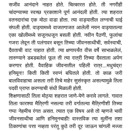
सजीव आनंदाने नाहत होते. चित्कारत होते. ती नगरीही
चांदण्याच्या स्वच्छ प्रकाशाने पूर्ण आनंदली होती. त्या शहरात
वतनदारांचा एक मोठा वाडा होता. त्या वाड्यातील लग्नाची घाई
संपली होती. वाड्यामध्ये वाजतगाजत आलेली नयन वाड्यातल्या
एका खोलीमध्ये सजूनधजून बसली होती. नवीन पैठणी, फुलांचा
गजरा लेवून ती पलंगावर बसून तिच्या जीवनसाथीची, सर्वस्वाची,
दैवताची वाट पाहात होती. त्या क्षणापर्यंत वीस वर्षे साभाळलेलं,
तारुण्याने डबडबलेलं फूल ती त्या रात्री तिच्या दैवताला अर्पण
करणार होती. वैवाहिक जीवनातील पहिली रात्र...मधुचंद्र!
हनिमून!! किती किती स्वप्नं बघितले होती. तो काळ जरी
बालविवाहाचा असला तरी तिचे माहेर सुसंस्कृत असल्यामुळे तिला
पदवी प्राप्त करण्याची संधी मिळाली होती.
शिक्षणासाठी तिला मोठ्या शहरात जाणे-येणे करावे लागले. गावात
तिला फारश्या मैत्रिणी नसल्या तरी वर्गातल्या मैत्रिणीशी तिच्या
गप्पा नेहमीच रंगत असत. त्यात एक विषय असे तो म्हणजे भावी
जीवनसाथीचा आणि हनिमुनचाही! वास्तविक त्या मुलींना तशा
ठिकाणांचा पत्ता नव्हता परंतु कुठे तरी दूर जाऊन चांगली मज्जा