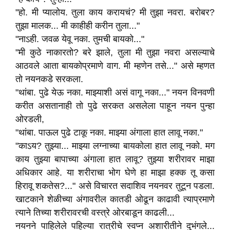
"हो. मी प्यालोय. तुला काय करायचं? मी तुझा नवरा. बरोबर?
तुझा मालक... मी काहीही करीन तुला..."
"नाऽही. जवळ येवू नका. तुमची बायको..."
"मी कुठे नाकारतो? बरे झाले, तुला मी तुझा नवरा असल्याचे
आठवले आता बायकोप्रमाणे वाग. मी म्हणेन तसे..." असे म्हणत
तो नयनकडे सरकला.
"थांबा. पुढे येऊ नका. माझ्याशी असं वागू नका..." नयन विनवणी
करीत असतानाही तो पुढे सरकत असलेला पाहून नयन पुन्हा
ओरडली,
"थांबा. पाऊल पुढे टाकू नका. माझ्या अंगाला हात लावू नका."
"काऽय? तुझ्या... माझ्या लग्नाच्या बायकोला हात लावू नको. मग
काय तुझ्या बापाच्या अंगाला हात लावू? तुझ्या शरीरावर माझा
अधिकार आहे. या शरीराचा भोग घेणे हा माझा हक्क तू कसा
हिरावू शकतेस?..." असे विचारत सदाशिव नयनवर तुटून पडला.
खाटकाने शेळीच्या अंगावरील कातडी ओढून काढावी त्याप्रमाणे
त्याने तिच्या शरीरावरची वस्त्रे ओरबाडून काढली...
नयनने पाहिलेले पहिल्या रात्रीचे स्वप्न अशारीतीने दुभंगले...