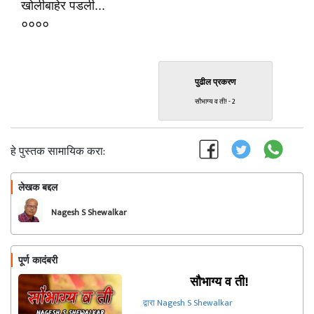
खोलीबाहेर पडली...
००००
पुढील प्रकरण
सौभाग्य व ती! - 2
हे पुस्तक सामायिक करा:
लेखक बद्दल
फॉलो करा
Nagesh S Shewalkar
पूर्ण कादंबरी
सौभाग्य व ती!
द्वारा Nagesh S Shewalkar