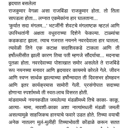
हृदयात बसलेला
राजकुमार वेगळा असा राजबिंडा राजकुमार होता. तो तिला
सापडला होता... लग्नात एकमेकांना हार घालताना...
'कुर्यात सदा मंगलम...' भटजींनी शेवटचे मंगलाष्टक म्हटलं आणि
उपस्थितांनी अक्षता वधुवराच्या दिशेने फेकल्या. टाळ्यांचा
कडकडाट झाला. त्याच गजरात नयनने नवरदेवाला हार घातला.
त्यावेळी तिने एक कटाक्ष सदाशिवकडे टाकला आणि ती
हर्षोल्लीसीत झाली कारण तिचा पती म्हणजे सौंदर्याचा... मदनाचा
पुतळा होता. नवरदेवाच्या पोशाखात समोर असलेले ते राजबिंडे
रूप नयनच्या मनावर आणि हृदयावर कायमचे कोरले गेले. जीवन
आणि स्वप्न सार्थक झाल्याच्या हर्षोन्मादात ती दिवसभर होमहवन
आणि इतर कार्यक्रमास सामोरी गेली. प्रसंगोपात सदाच्या
होणाऱ्या स्पर्शामध्ये ती स्वतःलाच विसरत होती.
मांडवामध्ये नयनकडील जमलेल्या मंडळीमध्ये तिचे काका- काकू,
आत्या- मामा, मावशी-काका अशा नात्यांमधली मंडळी जमली
असल्यामुळे साहजिकच हास्याचे फवारे उडत होते. तिच्या वयाची
अनेक नातलग मुलं-मुलीही तिच्याभोवती कोंडाळे करून सतत