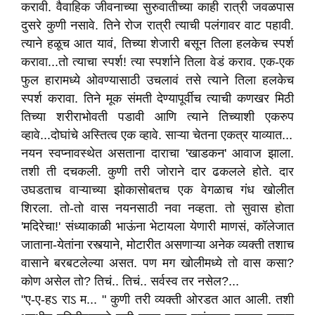
करावी. वैवाहिक जीवनाच्या सुरुवातीच्या काही रात्री जवळपास
दुसरे कुणी नसावे. तिने रोज रात्री त्याची पलंगावर वाट पहावी.
त्याने हळूच आत यावं, तिच्या शेजारी बसून तिला हलकेच स्पर्श
करावा...तो त्याचा स्पर्श! त्या स्पर्शाने तिला वेडं कराव. एक-एक
फुल हारामध्ये ओवण्यासाठी उचलावं तसे त्याने तिला हलकेच
स्पर्श करावा. तिने मूक संमती देण्यापूर्वीच त्याची कणखर मिठी
तिच्या शरीराभोवती पडावी आणि त्याने तिच्याशी एकरुप
व्हावे...दोघांचे अस्तित्व एक व्हावे. साऱ्या चेतना एकत्र याव्यात...
नयन स्वप्नावस्थेत असताना दाराचा 'खाडकन' आवाज झाला.
तशी ती दचकली. कुणी तरी जोराने दार ढकलले होते. दार
उघडताच वाऱ्याच्या झोकासोबतच एक वेगळाच गंध खोलीत
शिरला. तो-तो वास नयनसाठी नवा नव्हता. तो सुवास होता
'मदिरेचा!' संध्याकाळी भाऊंना भेटायला येणारी माणसं, कॉलेजात
जाताना-येतांना रस्त्याने, मोटारीत असणाऱ्या अनेक व्यक्ती तशाच
वासाने बरबटलेल्या असत. पण मग खोलीमध्ये तो वास कसा?
कोण असेल तो? तिचं.. तिचं.. सर्वस्व तर नसेल?...
"ए-ए-हऽ राऽ म... " कुणी तरी व्यक्ती ओरडत आत आली. तशी