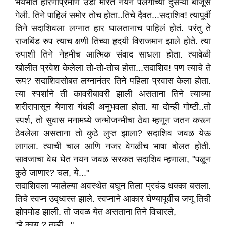
भयभीत हरिणीप्रमाणे उडी मारत नयन पलंगाच्या दुसऱ्या बाजूस
गेली. तिने पाहिलं समोर तोच होता..तिचे दैवत...सदाशिव! त्यापूर्वी
तिने सदाशिवला लग्नात हार घालतानाच पाहिलं होतं. परंतु ते
राजबिंड रुप त्याच क्षणी तिच्या हृदयी विराजमान झाले होते. त्या
रुपाशी तिने नेहमीच आत्मिक संवाद साधला होता. त्यावेळी
खोलीत प्रवेश केलेला तो-तो-तोच होता...सदाशिव! पण त्याचे ते
रूप? सदाशिवसोबत लग्नानंतर तिने पहिला प्रवास केला होता.
त्या स्पर्शाने ती कावरीबावरी झाली असताना तिने त्याच्या
शरीरापासून येणारा गंधही अनुभवला होता. या दोन्ही गोष्टी..तो
स्पर्श, तो सुवास मनामध्ये जन्मोजन्मीचा ठेवा म्हणून जतन करून
ठेवलेला असताना तो कुठे लुप्त झाला? सदाशिव जवळ येऊ
लागला. त्याची चाल आणि नजर वेगळीच भाषा बोलत होती.
सावजाचा वेध घेत नयन जवळ सरकत सदाशिव म्हणाला, "पळून
कुठे जाणार? चल, ये..."
सदाशिवला प्यालेल्या अवस्थेत बघून तिला प्रचंड धक्का बसला.
तिचे स्वप्न उद्ध्वस्त झाले. स्वप्नाने आकार घेण्यापूर्वीच जणू तिची
झोपमोड झाली. तो जवळ येत असताना तिने विचारले,
"हे काय ? तुम्ही..."