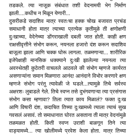
तडकले. त्या नाजूक संबंधात तशी वेदनामयी भेग निर्माण
झाली....कधीच न मिळून येणारी...
दुसरीकडे सदाशिव मात्र स्वतःचा हक्क चोख बजावत प्रचंड
समाधानी होता मात्र त्याच्या प्रत्येक कृतीमुळे ती क्षणोक्षणी
दुःखाच्या, वेदेनेच्या डोंगराखाली दबली जात होती. काही क्षण
राक्षसीवृत्तीने संभोग करून, नयनला हजारो दंश करून सदाशिव
बाजूला झाला आणि चक्क घोरू लागला. तळमणाऱ्या... शारीरिक
इजेपेक्षाही मानसिक धक्क्याने दुःखी झालेल्या नयनला त्या
अवस्थेतही कुठेतरी वाचलले आठवले की संभोग म्हणजे कार्यरत
असणाऱ्यांना समान मिळणारा आनंद! आनंदाने विभोर करणारे क्षण
म्हणजे संभोग परंतु त्यावेळी जे घडले...त्यामुळे तिचे सर्वस्व
अक्षरशः लुबाडले गेले. तिचे स्वप्न तसे दुभंगवणाऱ्या त्या प्रसंगास
संभोग कसा म्हणावा? तिला त्यात काय मिळालं? फक्त दुःख
आणि विषारी दंश, कदाचित तिच्या दुःखामध्ये त्याला त्याचं सुख
गवसलं असावं. तो समाधानात घोरत असताना ती मात्र वेदनांमुळे
तळमळत होती. किती स्वप्न उराशी बाळगून तिने त्या
वाड्यामध्ये... त्या खोलीमध्ये प्रवेश केला होता. मात्र तिच्या