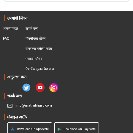
उपयोगी लिंक्स
आमच्याबद्दल
संपर्क करा
FAQ
गोपनीयता धोरण
वापरल्या गेलेल्या संज्ञा
परतावा धोरण 
पेपरबॅक प्रकाशित करा
अनुसरण करा
संपर्क करा
info@matrubharti.com
मोबाइल अॅप
Download On App Store
Download On Play Store