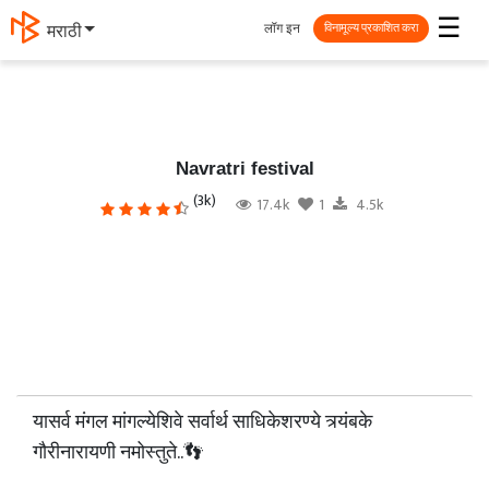
☰
लॉग इन
मराठी
विनामूल्य प्रकाशित करा
Navratri festival
(3k)
17.4k
1
4.5k
यासर्व मंगल मांगल्येशिवे सर्वार्थ साधिकेशरण्ये त्र्यंबके
गौरीनारायणी नमोस्तुते..👣