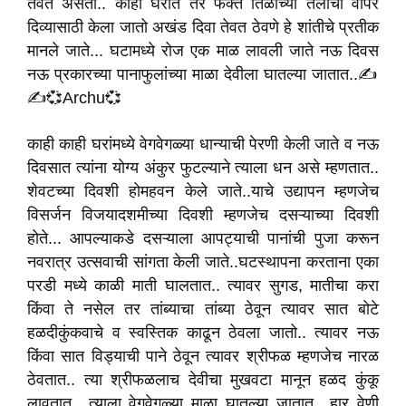
तेवत असतो.. काही घरात तर फक्त तिळाच्या तेलाचा वापर
दिव्यासाठी केला जातो अखंड दिवा तेवत ठेवणे हे शांतीचे प्रतीक
मानले जाते... घटामध्ये रोज एक माळ लावली जाते नऊ दिवस
नऊ प्रकारच्या पानाफुलांच्या माळा देवीला घातल्या जातात..✍️
✍️💞Archu💞
काही काही घरांमध्ये वेगवेगळ्या धान्याची पेरणी केली जाते व नऊ
दिवसात त्यांना योग्य अंकुर फुटल्याने त्याला धन असे म्हणतात..
शेवटच्या दिवशी होमहवन केले जाते..याचे उद्यापन म्हणजेच
विसर्जन विजयादशमीच्या दिवशी म्हणजेच दसऱ्याच्या दिवशी
होते... आपल्याकडे दसऱ्याला आपट्याची पानांची पुजा करून
नवरात्र उत्सवाची सांगता केली जाते..घटस्थापना करताना एका
परडी मध्ये काळी माती घालतात.. त्यावर सुगड, मातीचा करा
किंवा ते नसेल तर तांब्याचा तांब्या ठेवून त्यावर सात बोटे
हळदीकुंकवाचे व स्वस्तिक काढून ठेवला जातो.. त्यावर नऊ
किंवा सात विड्याची पाने ठेवून त्यावर श्रीफळ म्हणजेच नारळ
ठेवतात.. त्या श्रीफळलाच देवीचा मुखवटा मानून हळद कुंकू
लावतात.. त्याला वेगवेगळ्या माळा घातल्या जातात.. हार वेणी