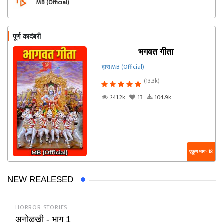
MB (Official)
पूर्ण कादंबरी
भगवत गीता
द्वारा MB (Official)
(13.3k)
241.2k
13
104.9k
एकूण भाग : 18
NEW REALESED
HORROR STORIES
अनोळखी - भाग 1