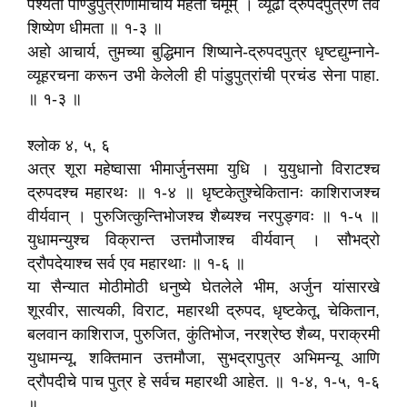
पश्यैतां पाण्डुपुत्राणामाचार्य महतीं चमूम्‌ । व्यूढां द्रुपदपुत्रेण तव
शिष्येण धीमता ॥ १-३ ॥
अहो आचार्य, तुमच्या बुद्धिमान शिष्याने-द्रुपदपुत्र धृष्टद्युम्नाने-
व्यूहरचना करून उभी केलेली ही पांडुपुत्रांची प्रचंड सेना पाहा.
॥ १-३ ॥
श्लोक ४, ५, ६
अत्र शूरा महेष्वासा भीमार्जुनसमा युधि । युयुधानो विराटश्च
द्रुपदश्च महारथः ॥ १-४ ॥ धृष्टकेतुश्‍चेकितानः काशिराजश्च
वीर्यवान्‌ । पुरुजित्कुन्तिभोजश्च शैब्यश्च नरपुङ्गवः ॥ १-५ ॥
युधामन्युश्च विक्रान्त उत्तमौजाश्च वीर्यवान्‌ । सौभद्रो
द्रौपदेयाश्च सर्व एव महारथाः ॥ १-६ ॥
या सैन्यात मोठीमोठी धनुष्ये घेतलेले भीम, अर्जुन यांसारखे
शूरवीर, सात्यकी, विराट, महारथी द्रुपद, धृष्टकेतू, चेकितान,
बलवान काशिराज, पुरुजित, कुंतिभोज, नरश्रेष्ठ शैब्य, पराक्रमी
युधामन्यू, शक्तिमान उत्तमौजा, सुभद्रापुत्र अभिमन्यू आणि
द्रौपदीचे पाच पुत्र हे सर्वच महारथी आहेत. ॥ १-४, १-५, १-६
॥