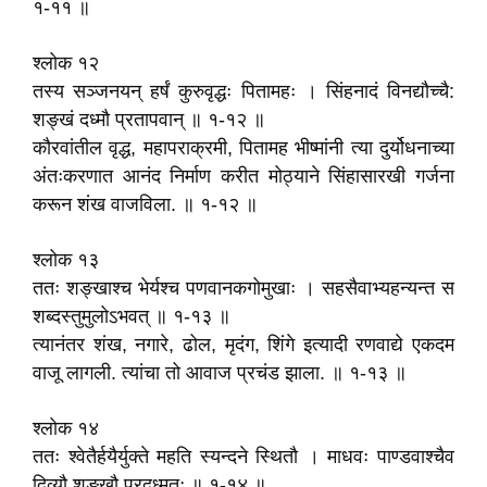
१-११ ॥
श्लोक १२
तस्य सञ्जनयन्‌ हर्षं कुरुवृद्धः पितामहः । सिंहनादं विनद्यौच्चै:
शङ्खं दध्मौ प्रतापवान्‌ ॥ १-१२ ॥
कौरवांतील वृद्ध, महापराक्रमी, पितामह भीष्मांनी त्या दुर्योधनाच्या
अंतःकरणात आनंद निर्माण करीत मोठ्याने सिंहासारखी गर्जना
करून शंख वाजविला. ॥ १-१२ ॥
श्लोक १३
ततः शङ्खाश्च भेर्यश्च पणवानकगोमुखाः । सहसैवाभ्यहन्यन्त स
शब्दस्तुमुलोऽभवत्‌ ॥ १-१३ ॥
त्यानंतर शंख, नगारे, ढोल, मृदंग, शिंगे इत्यादी रणवाद्ये एकदम
वाजू लागली. त्यांचा तो आवाज प्रचंड झाला. ॥ १-१३ ॥
श्लोक १४
ततः श्वेतैर्हयैर्युक्ते महति स्यन्दने स्थितौ । माधवः पाण्डवाश्चैव
दिव्यौ शङ्खौ प्रदध्मतुः ॥ १-१४ ॥