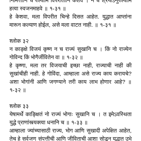
निमित्तानि च पश्यामि विपरीतानि केशव । न च श्रेयोऽनुपश्यामि
हत्वा स्वजनमाहवे ॥ १-३१ ॥
हे केशवा, मला विपरीत चिन्हे दिसत आहेत. युद्धात आप्तांना
मारून कल्याण होईल, असे मला वाटत नाही. ॥ १-३१ ॥
श्लोक ३२
न काङ्क्षे विजयं कृष्ण न च राज्यं सुखानि च । किं नो राज्येन
गोविन्द किं भोगैर्जीवितेन वा ॥ १-३२ ॥
हे कृष्णा, मला तर विजयाची इच्छा नाही, राज्याची नाही की
सुखांचीही नाही. हे गोविंदा, आम्हाला असे राज्य काय करायचे?
अशा भोगांनी आणि जगण्याने तरी काय लाभ होणार आहे? ॥
१-३२ ॥
श्लोक ३३
येषामर्थे काङ्क्षितं नो राज्यं भोगाः सुखानि च । त इमेऽवस्थिता
युद्धे प्राणांस्त्यक्त्वा धनानि च ॥ १-३३ ॥
आम्हाला ज्यांच्यासाठी राज्य, भोग आणि सुखादी अपेक्षित आहेत,
तेच हे सर्वजण संपत्तीची आणि जीविताची आशा सोडून युद्धात उभे