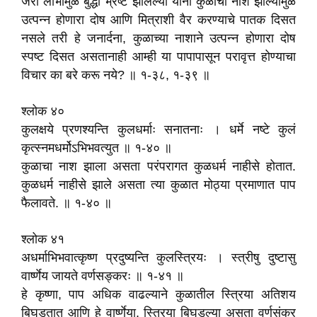
जरी लोभामुळे बुद्धी भ्रष्ट झालेल्या यांना कुळाचा नाश झाल्यामुळे
उत्पन्न होणारा दोष आणि मित्राशी वैर करण्याचे पातक दिसत
नसले तरी हे जनार्दना, कुळाच्या नाशाने उत्पन्न होणारा दोष
स्पष्ट दिसत असतानाही आम्ही या पापापासून परावृत्त होण्याचा
विचार का बरे करू नये? ॥ १-३८, १-३९ ॥
श्लोक ४०
कुलक्षये प्रणश्यन्ति कुलधर्माः सनातनाः । धर्मे नष्टे कुलं
कृत्स्नमधर्मोऽभिभवत्युत ॥ १-४० ॥
कुळाचा नाश झाला असता परंपरागत कुळधर्म नाहीसे होतात.
कुळधर्म नाहीसे झाले असता त्या कुळात मोठ्या प्रमाणात पाप
फैलावते. ॥ १-४० ॥
श्लोक ४१
अधर्माभिभवात्कृष्ण प्रदुष्यन्ति कुलस्त्रियः । स्त्रीषु दुष्टासु
वार्ष्णेय जायते वर्णसङ्करः ॥ १-४१ ॥
हे कृष्णा, पाप अधिक वाढल्याने कुळातील स्त्रिया अतिशय
बिघडतात आणि हे वार्ष्णेया, स्त्रिया बिघडल्या असता वर्णसंकर