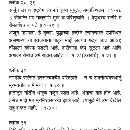
श्लोक २८, २९
अर्जुन उवाच दृष्ट्वेमं स्वजनं कृष्ण युयुत्सुं समुपस्थितम्‌ ॥ १-२८
॥ सीदन्ति मम गात्राणि मुखं च परिशुष्यति । वेपुथश्च शरीरे मे
रोमहर्षश्च जायते ॥ १-२९ ॥
अर्जुन म्हणाला, हे कृष्णा, युद्धाच्या इच्छेने रणांगणावर उपस्थित
असणाऱ्या या स्वजनांना पाहून माझे अवयव गळून जात आहेत;
तोंडाला कोरड पडली आहे; शरीराला कंप सुटला आहे आणि
अंगावर रोमांच उभे राहात आहेत. ॥ १-२८(उत्तरार्ध), १-२९ ॥
श्लोक ३०
गाण्डीवं स्रंसते हस्तात्त्वक्चैव परिदह्यते । न च शक्नोम्यवस्थातुं
भ्रमवतीव च मे मनः ॥ १-३० ॥
हातातून गांडीव धनुष्य गळून पडत आहे, अंगाचा दाह होत आहे.
तसेच माझे मन भ्रमिष्टासारखे झाले आहे. त्यामुळे मी उभा देखील
राहू शकत नाही. ॥ १-३० ॥
श्लोक ३१