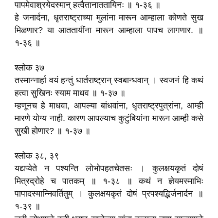
पापमेवाश्रयेदस्मान्‌ हत्वैतानाततायिनः ॥ १-३६ ॥
हे जनार्दना, धृतराष्ट्राच्या मुलांना मारून आम्हाला कोणते सुख
मिळणार? या आततायींना मारून आम्हाला पापच लागणार. ॥
१-३६ ॥
श्लोक ३७
तस्मान्नार्हा वयं हन्तुं धार्तराष्ट्रान्‌ स्वबान्धवान्‌ । स्वजनं हि कथं
हत्वा सुखिनः स्याम माधव ॥ १-३७ ॥
म्हणूनच हे माधवा, आपल्या बांधवांना, धृतराष्ट्रपुत्रांना, आम्ही
मारणे योग्य नाही. कारण आपल्याच कुटुंबियांना मारून आम्ही कसे
सुखी होणार? ॥ १-३७ ॥
श्लोक ३८, ३९
यद्यप्येते न पश्यन्ति लोभोपहतचेतसः । कुलक्षयकृतं दोषं
मित्रद्रोहे च पातकम्‌ ॥ १-३८ ॥ कथं न ज्ञेयमस्माभिः
पापादस्मान्निवर्तितुम्‌ । कुलक्षयकृतं दोषं प्रपश्यद्भिर्जनार्दन ॥
१-३९ ॥