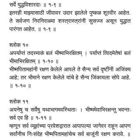
सर्वे युद्धविशारदाः ॥ १-९ ॥
इतरही माझ्यासाठी जीवावर उदार झालेले पुष्कळ शूरवीर आहेत.
ते सर्वजण निरनिराळ्या शस्त्रास्त्रांनी सुसज्ज असून युद्धात
पारंगत आहेत. ॥ १-९ ॥
श्लोक १०
अपर्याप्तं तदस्माकं बलं भीष्माभिरक्षितम्‌ । पर्याप्तं त्विदमेतेषां बलं
भीमाभिरक्षितम्‌ ॥ १-१० ॥
भीष्मपितामहांनी रक्षण केलेले आपले ते सैन्य सर्व दृष्टींनी अजिंक्य
आहे; तर भीमाने रक्षण केलेले यांचे हे सैन्य जिंकायला सोपे आहे.
॥ १-१० ॥
श्लोक ११
अयनेषु च सर्वेषु यथाभागमवस्थिताः । भीष्ममेवाभिरक्षन्तु भवन्तः
सर्व एव हि ॥ १-११ ॥
म्हणून सर्व व्यूहांच्या प्रवेशद्वारात आपापल्या जागेवर राहून आपण
सर्वांनीच निःसंदेह भीष्मपितामहांचेच सर्व बाजूंनी रक्षण करावे. ॥