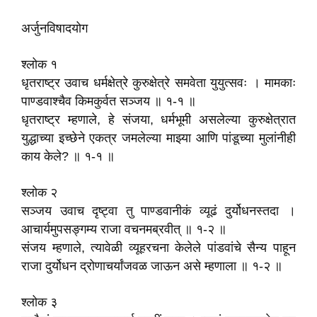
अर्जुनविषादयोग
श्लोक १
धृतराष्ट्र उवाच धर्मक्षेत्रे कुरुक्षेत्रे समवेता युयुत्सवः । मामकाः
पाण्डवाश्चैव किमकुर्वत सञ्जय ॥ १-१ ॥
धृतराष्ट्र म्हणाले, हे संजया, धर्मभूमी असलेल्या कुरुक्षेत्रात
युद्धाच्या इच्छेने एकत्र जमलेल्या माझ्या आणि पांडूच्या मुलांनीही
काय केले? ॥ १-१ ॥
श्लोक २
सञ्जय उवाच दृष्ट्वा तु पाण्डवानीकं व्यूढं दुर्योधनस्तदा ।
आचार्यमुपसङ्गम्य राजा वचनमब्रवीत्‌ ॥ १-२ ॥
संजय म्हणाले, त्यावेळी व्यूहरचना केलेले पांडवांचे सैन्य पाहून
राजा दुर्योधन द्रोणाचर्यांजवळ जाऊन असे म्हणाला ॥ १-२ ॥
श्लोक ३