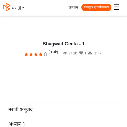
☰
लॉग इन
தமிழ்
विनामूल्य प्रकाशित करा
Bhagwad Geeta - 1
(8.9k)
37.2k
1
21.1k
मराठी अनुवाद
अध्याय १