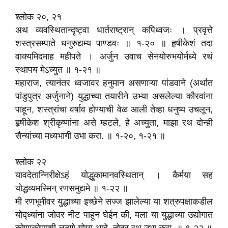
श्लोक २०, २१
अथ व्यवस्थितान्दृष्ट्वा धार्तराष्ट्रान्‌ कपिध्वजः । प्रवृत्ते
शस्त्रसम्पाते धनुरुद्यम्य पाण्डवः ॥ १-२० ॥ हृषीकेशं तदा
वाक्यमिदमाह महीपते । अर्जुन उवाच सेनयोरुभयोर्मध्ये रथं
स्थापय मेऽच्युत ॥ १-२१ ॥
महाराज, त्यानंतर ध्वजावर हनुमान असणाऱ्या पांडवाने (अर्थात
पांडुपुत्र अर्जुनाने) युद्धाच्या तयारीने उभ्या असलेल्या कौरवांना
पाहून, शस्त्रांचा वर्षाव होण्याची वेळ आली तेव्हा धनुष्य उचलून,
हृषीकेश श्रीकृष्णांना असे म्हटले, हे अच्युता, माझा रथ दोन्ही
सैन्यांच्या मध्यभागी उभा करा. ॥ १-२०, १-२१ ॥
श्लोक २२
यावदेतान्निरीक्षेऽहं योद्धुकामानवस्थितान्‌ । कैर्मया सह
योद्धव्यमस्मिन्‌ रणसमुद्यमे ॥ १-२२ ॥
मी रणभूमीवर युद्धाच्या इच्छेने सज्ज झालेल्या या शत्रुपक्षाकडील
योद्ध्यांना जोवर नीट पाहून घेईन की, मला या युद्धाच्या उद्योगात