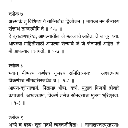
श्लोक ७
अस्माकं तु विशिष्टा ये तान्निबोध द्विजोत्तम । नायका मम सैन्यस्य
संज्ञार्थं तान्ब्रवीमि ते ॥ १-७ ॥
हे ब्राह्मणश्रेष्ठ, आपल्यातील जे महत्त्वाचे आहेत, ते जाणून घ्या.
आपल्या माहितीसाठी आपल्या सैन्याचे जे जे सेनापती आहेत, ते
मी आपल्याला सांगतो. ॥ १-७ ॥
श्लोक ८
भवान्‌ भीष्मश्च कर्णश्च कृपश्च समितिञ्जयः । अश्वत्थामा
विकर्णश्च सौमदत्तिस्तथैव च ॥ १-८ ॥
आपण-द्रोणाचार्य, पितामह भीष्म, कर्ण, युद्धात विजयी होणारे
कृपाचार्य, अश्वत्थामा, विकर्ण तसेच सोमदत्ताचा मुलगा भूरिश्रवा.
॥ १-८ ॥
श्लोक ९
अन्ये च बहवः शूरा मदर्थे त्यक्तजीविताः । नानाशस्त्रप्रहरणाः