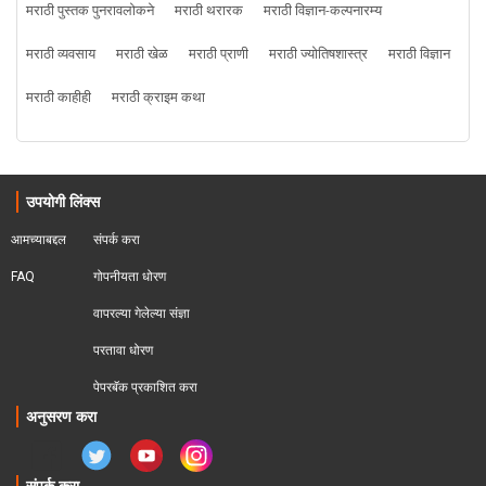
मराठी पुस्तक पुनरावलोकने
मराठी थरारक
मराठी विज्ञान-कल्पनारम्य
मराठी व्यवसाय
मराठी खेळ
मराठी प्राणी
मराठी ज्योतिषशास्त्र
मराठी विज्ञान
मराठी काहीही
मराठी क्राइम कथा
उपयोगी लिंक्स
आमच्याबद्दल
संपर्क करा
FAQ
गोपनीयता धोरण
वापरल्या गेलेल्या संज्ञा
परतावा धोरण 
पेपरबॅक प्रकाशित करा
अनुसरण करा