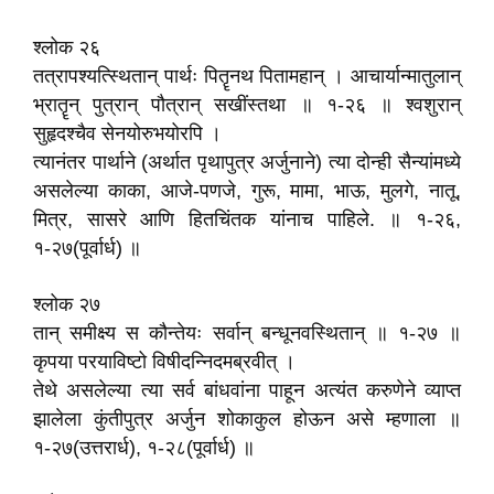
श्लोक २६
तत्रापश्यत्स्थितान्‌ पार्थः पितॄनथ पितामहान्‌ । आचार्यान्मातुलान्‌
भ्रातॄन्‌ पुत्रान्‌ पौत्रान्‌ सखींस्तथा ॥ १-२६ ॥ श्वशुरान्‌
सुहृदश्चैव सेनयोरुभयोरपि ।
त्यानंतर पार्थाने (अर्थात पृथापुत्र अर्जुनाने) त्या दोन्ही सैन्यांमध्ये
असलेल्या काका, आजे-पणजे, गुरू, मामा, भाऊ, मुलगे, नातू,
मित्र, सासरे आणि हितचिंतक यांनाच पाहिले. ॥ १-२६,
१-२७(पूर्वार्ध) ॥
श्लोक २७
तान्‌ समीक्ष्य स कौन्तेयः सर्वान्‌ बन्धूनवस्थितान्‌ ॥ १-२७ ॥
कृपया परयाविष्टो विषीदन्निदमब्रवीत्‌ ।
तेथे असलेल्या त्या सर्व बांधवांना पाहून अत्यंत करुणेने व्याप्त
झालेला कुंतीपुत्र अर्जुन शोकाकुल होऊन असे म्हणाला ॥
१-२७(उत्तरार्ध), १-२८(पूर्वार्ध) ॥