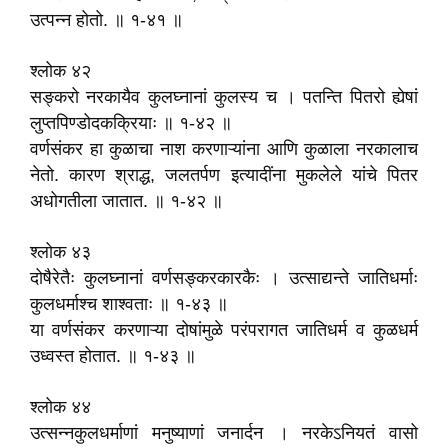
उत्पन्न होतो. ॥ १-४१ ॥
श्लोक ४२
सङ्करो नरकायैव कुलघ्नानां कुलस्य च । पतन्ति पितरो ह्येषां
लुप्तपिण्डोदकक्रियाः ॥ १-४२ ॥
वर्णसंकर हा कुळाचा नाश करणाऱ्यांना आणि कुळाला नरकालाच
नेतो. कारण श्राद्ध, जलतर्पण इत्यादींना मुकलेले यांचे पितर
अधोगतीला जातात. ॥ १-४२ ॥
श्लोक ४३
दोषैरेतैः कुलघ्नानां वर्णसङ्करकारकैः । उत्साद्यन्ते जातिधर्माः
कुलधर्माश्च शाश्वताः ॥ १-४३ ॥
या वर्णसंकर करणाऱ्या दोषांमुळे परंपरागत जातिधर्म व कुळधर्म
उध्वस्त होतात. ॥ १-४३ ॥
श्लोक ४४
उत्सन्नकुलधर्माणां मनुष्याणां जनार्दन । नरकेऽनियतं वासो