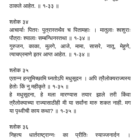
ठाकले आहेत. ॥ १-३३ ॥
श्लोक ३४
आचार्याः पितरः पुत्रास्तथैव च पितामहाः । मातुलाः श्वशुराः
पौत्राः श्यालाः सम्बन्धिनस्तथा ॥ १-३४ ॥
गुरुजन, काका, मुलगे, आजे, मामा, सासरे, नातू, मेहुणे,
त्याचप्रमाणे इतर आप्त आहेत. ॥ १-३४ ॥
श्लोक ३५
एतान्न हन्तुमिच्छामि घ्नतोऽपि मधुसूदन । अपि त्रैलोक्यराज्यस्य
हेतोः किं नु महीकृते ॥ १-३५ ॥
हे मधुसूदना, हे मला मारण्यास तयार झाले तरी किंवा
त्रैलोक्याच्या राज्यासाठीही मी या सर्वांना मारु शकत नाही. मग
या पृथ्वीची काय कथा? ॥ १-३५ ॥
श्लोक ३६
निहत्य धार्तराष्ट्रान्नः का प्रीतिः स्याज्जनार्दन ।