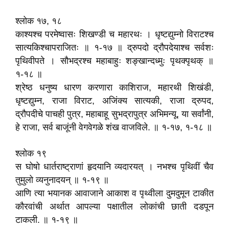
श्लोक १७, १८
काश्यश्च परमेष्वासः शिखण्डी च महारथः । धृष्टद्युम्नो विराटश्च
सात्यकिश्चापराजितः ॥ १-१७ ॥ द्रुपदो द्रौपदेयाश्च सर्वशः
पृथिवीपते । सौभद्रश्च महाबाहुः शङ्खान्दध्मुः पृथक्पृथक्‌ ॥
१-१८ ॥
श्रेष्ठ धनुष्य धारण करणारा काशिराज, महारथी शिखंडी,
धृष्टद्युम्न, राजा विराट, अजिंक्य सात्यकी, राजा द्रुपद,
द्रौपदीचे पाचही पुत्र, महाबाहू सुभद्रापुत्र अभिमन्यू, या सर्वांनी,
हे राजा, सर्व बाजूंनी वेगवेगळे शंख वाजविले. ॥ १-१७, १-१८ ॥
श्लोक १९
स घोषो धार्तराष्ट्राणां हृदयानि व्यदारयत्‌ । नभश्च पृथिवीं चैव
तुमुलो व्यनुनादयन्‌ ॥ १-१९ ॥
आणि त्या भयानक आवाजाने आकाश व पृथ्वीला दुमदुमून टाकीत
कौरवांची अर्थात आपल्या पक्षातील लोकांची छाती दडपून
टाकली. ॥ १-१९ ॥