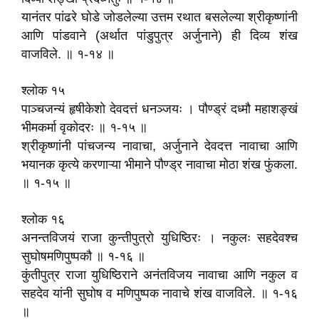
यानंतर पांढरे घोडे जोडलेल्या उत्तम रथात बसलेल्या श्रीकृष्णांनी
आणि पांडवाने (अर्थात पांडुपुत्र अर्जुनाने) ही दिव्य शंख
वाजविले. ॥ १-१४ ॥
श्लोक १५
पाञ्चजन्यं हृषीकेशो देवदत्तं धनञ्जयः । पौण्ड्रं दध्मौ महाशङ्खं
भीमकर्मा वृकोदरः ॥ १-१५ ॥
श्रीकृष्णांनी पांचजन्य नावाचा, अर्जुनाने देवदत्त नावाचा आणि
भयानक कृत्ये करणाऱ्या भीमाने पौण्ड्र नावाचा मोठा शंख फुंकला.
॥ १-१५ ॥
श्लोक १६
अनन्तविजयं राजा कुन्तीपुत्रो युधिष्ठिरः । नकुलः सहदेवश्च
सुघोषमणिपुष्पकौ ॥ १-१६ ॥
कुंतीपुत्र राजा युधिष्ठिराने अनंतविजय नावाचा आणि नकुल व
सहदेव यांनी सुघोष व मणिपुष्पक नावाचे शंख वाजविले. ॥ १-१६
॥