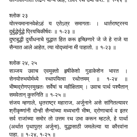
कोणाकोणाशी लढणे योग्य आहे, तोवर रथ उभा करा. ॥ १-२२ ॥
श्लोक २३
योत्स्यमानानवेक्षेऽहं य एतेऽत्र समागताः । धार्तराष्ट्रस्य
दुर्बुद्धेर्युद्धे प्रियचिकीर्षवः ॥ १-२३ ॥
दुष्टबुद्धी दुर्योधनाचे युद्धात हित करू इच्छिणारे जे जे हे राजे या
सैन्यात आले आहेत, त्या योद्ध्यांना मी पाहातो. ॥ १-२३ ॥
श्लोक २४, २५
सञ्जय उवाच एवमुक्तो हृषीकेशो गुडाकेशेन भारत ।
सेनयोरुभयोर्मध्ये स्थापयित्वा रथोत्तमम्‌ ॥ १-२४ ॥
भीष्मद्रोणप्रमुखतः सर्वेषां च महीक्षिताम्‌ । उवाच पार्थ पश्यैतान्‌
समवेतान्‌ कुरुनिति ॥ १-२५ ॥
संजय म्हणाले, धृतराष्ट्र महाराज, अर्जुनाने असे सांगितल्यावर
श्रीकृष्णांनी दोन्ही सैन्यांच्या मध्यभागी भीष्म, द्रोणाचार्य व इतर
सर्व राजांच्या समोर तो उत्तम रथ उभा करून म्हटले, हे पार्था
(अर्थात पृथापुत्र अर्जुना), युद्धासाठी जमलेल्या या कौरवांना
पाहा. ॥ १-२४, १-२५ ॥