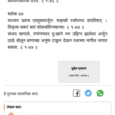
कल्याणकारक ठरेल. ॥ १-४६ ॥
श्लोक ४७
सञ्जय उवाच एवमुक्त्वार्जुनः सङ्ख्ये रथोपस्थ उपाविशत्‌ ।
विसृज्य सशरं चापं शोकसंविग्नमानसः ॥ १-४७ ॥
संजय म्हणाले, रणांगणावर दुःखाने मन उद्विग्न झालेला अर्जुन
एवढे बोलून बाणासह धनुष्य टाकून देऊन रथाच्या मागील भागात
बसला. ॥ १-४७ ॥
पुढील प्रकरण
भगवत गीता - अध्याय 2
हे पुस्तक सामायिक करा:
लेखक बद्दल
फॉलो करा