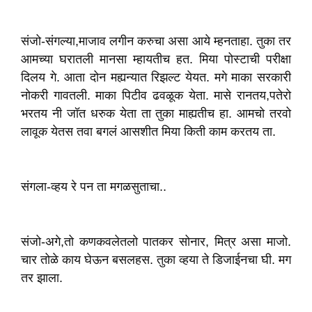
संजो-संगल्या,माजाव लगीन करुचा असा आये म्हनताहा. तुका तर
आमच्या घरातली मानसा म्हायतीच हत. मिया पोस्टाची परीक्षा
दिलय गे. आता दोन मह्यन्यात रिझल्ट येयत. मगे माका सरकारी
नोकरी गावतली. माका पिटीव ढवळूक येता. मासे रानतय,पतेरो
भरतय नी जॉत धरुक येता ता तुका माह्यतीच हा. आमचो तरवो
लावूक येतस तवा बगलं आसशीत मिया किती काम करतय ता.
संगला-व्हय रे पन ता मगळसुताचा..
संजो-अगे,तो कणकवलेतलो पातकर सोनार, मित्र असा माजो.
चार तोळे काय घेऊन बसलहस. तुका व्हया ते डिजाईनचा घी. मग
तर झाला.