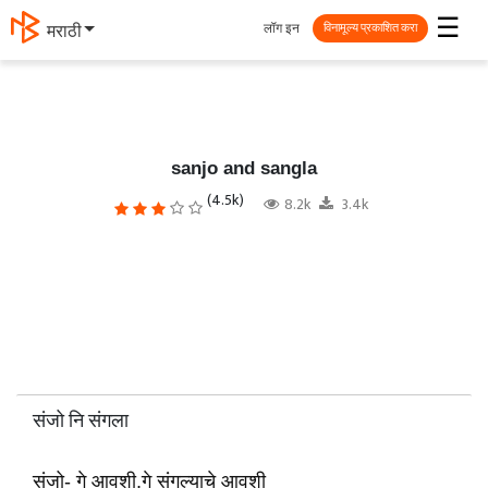
☰
लॉग इन
मराठी
विनामूल्य प्रकाशित करा
sanjo and sangla
(4.5k)
8.2k
3.4k
संजो नि संगला
संजो- गे आवशी,गे संगल्याचे आवशी