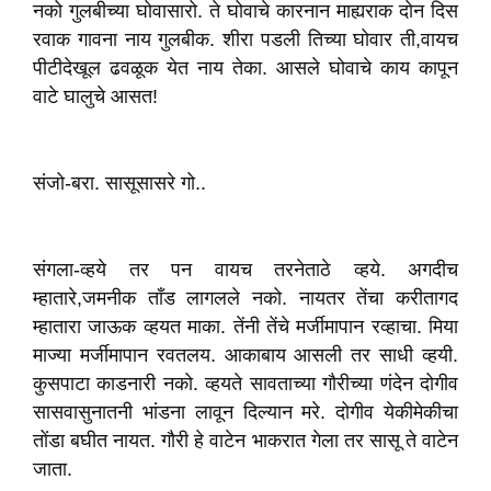
नको गुलबीच्या घोवासारो. ते घोवाचे कारनान माह्यराक दोन दिस
रवाक गावना नाय गुलबीक. शीरा पडली तिच्या घोवार ती,वायच
पीटीदेखूल ढवळूक येत नाय तेका. आसले घोवाचे काय कापून
वाटे घालुचे आसत!
संजो-बरा. सासूसासरे गो..
संगला-व्हये तर पन वायच तरनेताठे व्हये. अगदीच
म्हातारे,जमनीक ताँड लागलले नको. नायतर तेंचा करीतागद
म्हातारा जाऊक व्हयत माका. तेंनी तेंचे मर्जीमापान रव्हाचा. मिया
माज्या मर्जीमापान रवतलय. आकाबाय आसली तर साधी व्हयी.
कुसपाटा काडनारी नको. व्हयते सावताच्या गौरीच्या णंदेन दोगीव
सासवासुनातनी भांडना लावून दिल्यान मरे. दोगीव येकीमेकीचा
तोंडा बघीत नायत. गौरी हे वाटेन भाकरात गेला तर सासू ते वाटेन
जाता.