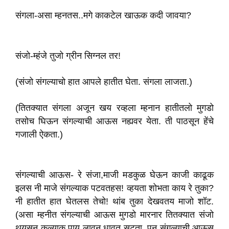
संगला-असा म्हनतस..मगे काकटेल खाऊक कदी जावया?
संजो-म्हंजे तुजो ग्रीन सिग्नल तर!
(संजो संगल्याचो हात आपले हातीत घेता. संगला लाजता.)
(तितक्यात संगला अजून खय रव्हला म्हनान हातीतलो मुगडो
तसोच घिऊन संगल्याची आऊस नह्यवर येता. ती पाठसून हेंचे
गजाली ऐकता.)
संगल्याची आऊस- रे संजा,माजी मडकुळ घेऊन काजी काढूक
इलस नी माजे संगल्याक पटवतहस! व्हयता शोभता काय रे तुका?
नी हातीत हात घेतलस तेचो! थांब तुका देखवतय माजो शॉट.
(असा म्हनीत संगल्याची आऊस मुगडो मारनार तितक्यात संजो
थयसून कुल्याक पाय लावून धावत सुटता. पन संगल्याची आऊस