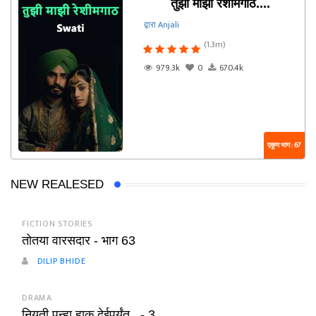
तुझी माझी रेशीमगाठ....
द्वारा Anjali
(1.3m)
979.3k
0
670.4k
एकूण भाग : 67
NEW REALESED
FICTION STORIES
तोतया वारसदार - भाग 63
DILIP BHIDE
DRAMA
नियती पुन्हा हाक देईपर्यंत.. - 3