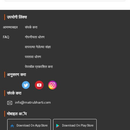
उपयोगी लिंक्स
आमच्याबद्दल
संपर्क करा
FAQ
गोपनीयता धोरण
वापरल्या गेलेल्या संज्ञा
परतावा धोरण 
पेपरबॅक प्रकाशित करा
अनुसरण करा
संपर्क करा
info@matrubharti.com
मोबाइल अॅप
Download On App Store
Download On Play Store