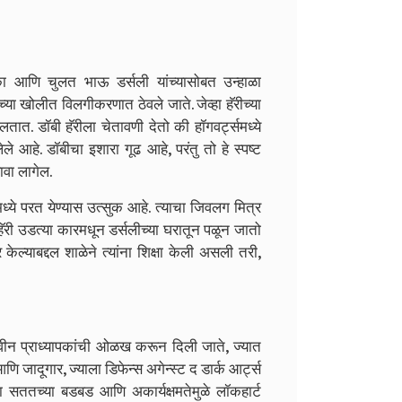
ाका आणि चुलत भाऊ डर्सली यांच्यासोबत उन्हाळा
्या खोलीत विलगीकरणात ठेवले जाते. जेव्हा हॅरीच्या
तात. डॉबी हॅरीला चेतावणी देतो की हॉगवर्ट्समध्ये
हे. डॉबीचा इशारा गूढ आहे, परंतु तो हे स्पष्ट
ावा लागेल.
्समध्ये परत येण्यास उत्सुक आहे. त्याचा जिवलग मित्र
ॅरी उडत्या कारमधून डर्सलीच्या घरातून पळून जातो
ेल्याबद्दल शाळेने त्यांना शिक्षा केली असली तरी,
ना नवीन प्राध्यापकांची ओळख करून दिली जाते, ज्यात
 जादूगार, ज्याला डिफेन्स अगेन्स्ट द डार्क आर्ट्स
्या सततच्या बडबड आणि अकार्यक्षमतेमुळे लॉकहार्ट