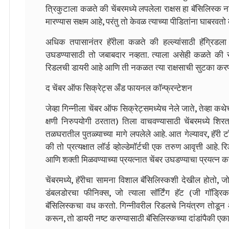
त्रिकुटाला कळते की चेंबरमध्ये लपलेला राक्षस हा बॅसिलिस्क ना
मारण्यास सक्षम आहे, परंतु तो केवळ त्याच्या पीडितांना घाबरवतो 
अधिक तपासानंतर हॅरीला कळते की हल्ल्यांसाठी हॅग्रिडला अ
उघडण्यासाठी तो जबाबदार नव्हता. त्याला असेही कळते की 
रिडलची डायरी आहे आणि ती नकळत त्या राक्षसाची सुटका कर
द चेंबर ऑफ सिक्रेट्स अँड फायनल कॉन्फ्रन्टेशन
जेव्हा गिन्नीला चेंबर ऑफ सिक्रेट्समध्येच नेले जाते, तेव्हा कथ
क्षणी निरुपयोगी ठरतात) तिला वाचवण्यासाठी चेंबरमध्ये शिरता
तळघरातील पुतळ्याच्या मागे लपलेले आहे. आत गेल्यावर, हॅरी
की तो प्रत्यक्षात लॉर्ड व्होल्डेमॉर्टची एक तरुण आवृत्ती आहे.
आणि शक्ती मिळवण्याच्या प्रयत्नात चेंबर उघडण्याचा प्रयत्न क
चेंबरमध्ये, हॅरीचा सामना विशाल बॅसिलिस्कशी देखील होतो, जो
डंबलडोरचा फीनिक्स, जो त्याला सॉर्टिंग हॅट (जी गॉड्रि
बॅसिलिस्कचा वध करतो. गिन्नीवरील रिडलचे नियंत्रण तोडून आण
करून, तो डायरी नष्ट करण्यासाठी बॅसिलिस्कच्या दांडांपैकी ए