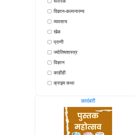
थरारक
विज्ञान-कल्पनारम्य
व्यवसाय
खेळ
प्राणी
ज्योतिषशास्त्र
विज्ञान
काहीही
क्राइम कथा
कादंबरी