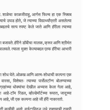
े. शाळेचा काळजीवाहू, आर्गस फिल्च हा एक स्क्विब
 उघड होते, जे त्याच्या विद्यार्थ्यांप्रती असलेल्या
द्दलचे सत्य स्पष्ट केले जाते आणि हॅरीला त्याच्या
ा बजावते. हॅरीने डॉबीचा मालक, क्रूर आणि श्रीमंत
वले. त्याला मुक्त केल्याबद्दल एल्फ हॅरीचा आभारी
षयांचा शोध घेते. ओळख आणि आत्म-शोधाची कल्पना एक
सा, विशेषतः त्याच्या पार्सेलटॉन्ग बोलण्याच्या
र्वग्रहांच्या धोक्यांचा देखील अभ्यास केला गेला आहे,
ा आहे-टॉम रिडल, व्होल्डेमॉर्टच्या रूपात, जादूच्या
वरूप आहे, जी एक कल्पना आहे जी हॅरी नाकारतो.
थिती काहीही असो, वाईटाविरुद्ध उभे राहण्याची तयारी