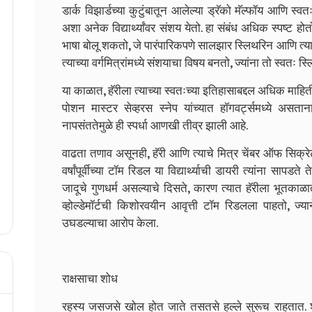
डार्क विझार्डच्या कुटुंबातून आलेल्या ड्रॅको मॅल्फॉय आणि स्वतः ह
अशा अनेक विद्यार्थ्यांवर संशय येतो. हा संबंध अधिक स्पष्ट होत
भाषा बोलू शकतो, जे पारंपारिकपणे सालझार स्लिथरिन आणि त्याच
त्याच्या वर्गमित्रांमध्ये संशयाचा विषय बनतो, ज्यांना तो स्वत
या काळात, हॅरीला त्याच्या स्वतःच्या इतिहासाबद्दल अधिक माहित
पोशन मास्टर सेव्हरस स्नेप यांच्यात हॉगवर्ट्समध्ये असताना क
नापसंततेमुळे ही स्पर्धा आणखी तीव्र झाली आहे.
वाढता तणाव असूनही, हॅरी आणि त्याचे मित्र चेंबर ऑफ सिक्रेट
वर्षांपूर्वीच्या टॉम रिडल या विद्यार्थ्याची डायरी त्यांना सापडते 
जादूचे गुणधर्म असल्याचे दिसते, कारण त्यात हॅरीला भूतका
व्होल्डेमॉर्टची किशोरवयीन आवृत्ती टॉम रिडलला पाहतो, ज्यान
उघडल्याचा आरोप केला.
राक्षसाचा शोध
रहस्य जसजसे खोल होत जाते तसतसे हल्ले सुरूच राहतात. शा