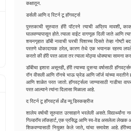
कक्षातून.
डर्सली आणि द रिटर्न टू हॉगवर्ट्स
पुस्तकाची सुरुवात हॅरी पॉटरने त्याची अप्रिय मावशी, क
घालवण्यापासून होते. त्याला वाईट वागणूक दिली जाते आणि त्याच
शयनगृहात डॉबी नावाची घरची पिशाच्च दिसते तेव्हा गोष्टी बदल
परतणे धोकादायक ठरेल, कारण तेथे एक भयानक रहस्य लपलेले आ
करतो की हॅरी परत आला तर त्याला मोठ्या धोक्याचा सामना कर
डॉबीचा इशारा असूनही, हॅरी त्याच्या दुसऱ्या वर्षासाठी हॉगवर्ट
रॉन वीसली आणि रॉनचे भाऊ फ्रेड आणि जॉर्ज यांच्या मदतीने ह
आणि शाळेत परत जातो. हॉगवर्ट्सला जाण्यासाठी गाडीचा वापर क
परत आल्याने त्यांना दिलासा मिळाला आहे.
द रिटर्न टू हॉगवर्ट्स अँड न्यू डिस्कव्हरीज
शालेय वर्षाची सुरुवात उत्साहाने भरलेली असते. विद्यार्थ्यां
गिल्डरॉय लॉकहार्ट, एक प्रसिद्ध आणि स्व-वेड असलेला लेखक आणि
शिकवण्यासाठी नियुक्त केले जाते, यांचा समावेश आहे. हॅरीच