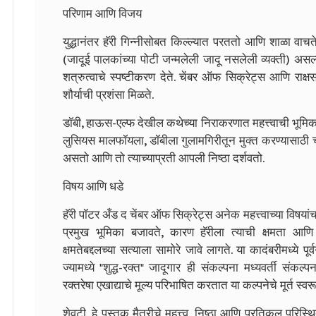
परिणाम आणि विजय
युद्धानंतर हॅरी गिन्नीसोबत किल्ल्यात परततो आणि शाळा वाचत
(जादूई पालकांच्या पोटी जन्मलेली जादू नसलेली व्यक्ती) असल्याचे
शत्रुत्वाचे स्पष्टीकरण देते. चेंबर ऑफ सिक्रेट्स आणि राक्षसब
शौर्याची प्रशंसा मिळते.
डॉबी, हाऊस-एल्फ देखील कथेच्या निराकरणात महत्त्वाची भूमिक
लुसियस मालफॉयला, डॉबीला गुलामगिरीतून मुक्त करण्यासाठी चाल
असतो आणि तो त्याच्याप्रती आपली निष्ठा दर्शवतो.
विषय आणि धडे
हॅरी पॉटर अँड द चेंबर ऑफ सिक्रेट्स अनेक महत्त्वाच्या वि
प्रमुख भूमिका बजावते, कारण हॅरीला त्याची क्षमता आणि वार
क्षमतेबद्दलच्या सत्याला सामोरे जावे लागते. या कादंबरीमध्ये पू
ज्यामध्ये "शुद्ध-रक्त" जादूगार ही संकल्पना मध्यवर्ती संकल्पन
रक्तरेषा एखाद्याचे मूल्य परिभाषित करतात या कल्पनेचे मूर्त स्
शेवटी, हे पुस्तक मैत्रीचे महत्त्व, निष्ठा आणि प्रतिकूल परिस्