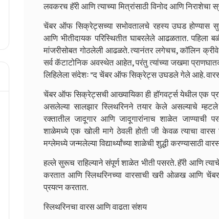
लवकरच हॅरी आणि त्याच्या मित्रांसाठी विनोद आणि निराशेचा स
चेंबर ऑफ सिक्रेट्सच्या सभोवतालचे रहस्य उघड होण्यास सुरुवा
आणि भीतीदायक परिस्थितीत घाबरलेले आढळतात. पहिला बळी हर
मांजरीसोबत गोठलेली आढळते. त्यानंतर लगेचच, कॉलिन क्रीवे 
सर्व कॅटाटोनिक अवस्थेत आहेत, परंतु त्यांच्या जखमा प्राणघात
लिहिलेला संदेशः "द चेंबर ऑफ सिक्रेट्स उघडले गेले आहे. वारसदा
चेंबर ऑफ सिक्रेट्सची आख्यायिका ही हॉगवर्ट्स येथील एक प्र
असलेल्या सालझार स्लिथरिनने तयार केले असल्याचे म्हटले 
रक्तातील जादूगार आणि जादूगारांनाच शाळेत जाण्याची पर
शाळेमध्ये एक खोली मागे ठेवली होती जी केवळ त्याचा वा
मग्लेमध्ये जन्मलेल्या विद्यार्थ्यांच्या शाळेची शुद्धी करण्यासाठी 
हल्ले सुरूच राहिल्याने संपूर्ण शाळेत भीती पसरते. हॅरी आणि त्य
करतात आणि स्लिथरिनच्या वारसाची खरी ओळख आणि चेंबर 
प्रयत्न करतात.
स्लिथरिनचा वारस आणि वाढता संशय