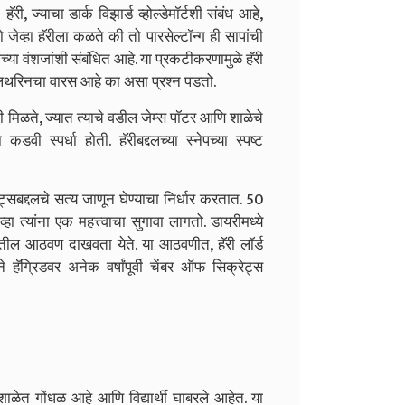
ॅरी, ज्याचा डार्क विझार्ड व्होल्डेमॉर्टशी संबंध आहे,
ो जेव्हा हॅरीला कळते की तो पारसेल्टॉन्ग ही सापांची
्या वंशजांशी संबंधित आहे. या प्रकटीकरणामुळे हॅरी
ः स्लिथरिनचा वारस आहे का असा प्रश्न पडतो.
ी मिळते, ज्यात त्याचे वडील जेम्स पॉटर आणि शाळेचे
डवी स्पर्धा होती. हॅरीबद्दलच्या स्नेपच्या स्पष्ट
्सबद्दलचे सत्य जाणून घेण्याचा निर्धार करतात. 50
तेव्हा त्यांना एक महत्त्वाचा सुगावा लागतो. डायरीमध्ये
ळातील आठवण दाखवता येते. या आठवणीत, हॅरी लॉर्ड
े हॅग्रिडवर अनेक वर्षांपूर्वी चेंबर ऑफ सिक्रेट्स
ळेत गोंधळ आहे आणि विद्यार्थी घाबरले आहेत. या