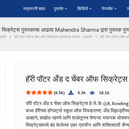
﻿मातृभारती बद्दल
पुस्तके 
व्हिडियो 
पेपरबॅक 
ज
फ सिक्रेट्स पुस्तकाचा आढावा Mahendra Sharma द्वारा पुस्तक पुनर
दंबरी
हॅरी पॉटर अँड द चेंबर ऑफ सिक्रेट्स पुस्तकाचा आढावा - कादंबरी
हॅरी पॉटर अँड द चेंबर
हॅरी पॉटर अँड द चेंबर ऑफ सिक्रेट्स
(6.5k)
6.3k
16.1k
'हॅरी पॉटर अँड द चेंबर ऑफ सिक्रेट्स' हे जे. के. (J.K. Rowling)
कथा हॅरीच्या हॉगवर्ट्स स्कूल ऑफ विचक्राफ्ट अँड विझार्ड्रीच्या
आव्हाने, सखोल रहस्ये आणि शाळेतूनच येणाऱ्या भयानक धोक्या
सिक्रेट्समध्ये बंद केलेल्या एका प्राचीन आणि शक्तिशाली सैन