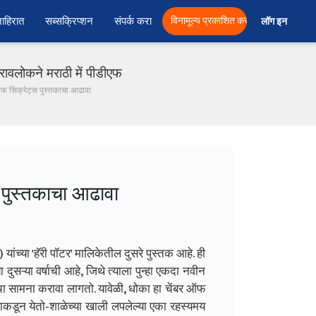
ाहिरात
सब्सक्रिप्शन
संपर्क करा
विनामूल्य प्रकाशित करा
लॉग इन  
ावलोकने मराठी में पीडीएफ
 ऑफ सिक्रेट्स पुस्तकाचा आढावा
 पुस्तकाचा आढावा
 यांच्या 'हॅरी पॉटर' मालिकेतील दुसरे पुस्तक आहे. ही
 दुसऱ्या वर्षाची आहे, जिथे त्याला पुन्हा एकदा नवीन
चा सामना करावा लागतो. यावेळी, धोका हा चेंबर ऑफ
्याकडून येतो-शाळेच्या खाली लपलेल्या एका रहस्यमय