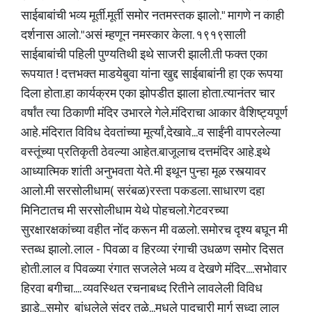
साईबाबांची भव्य मूर्ती.मूर्ती समोर नतमस्तक झालो." मागणे न काही
दर्शनास आलो."असं म्हणून नमस्कार केला. १९१९साली
साईबाबांची पहिली पुण्यतिथी इथे साजरी झाली.ती फक्त एका
रूपयात ! दत्तभक्त माडयेबुवा यांना खुद्द साईबाबांनी हा एक रूपया
दिला होता.हा कार्यक्रम एका झोपडीत झाला होता.त्यानंतर चार
वर्षांत त्या ठिकाणी मंदिर उभारले गेले.मंदिराचा आकार वैशिष्ट्यपूर्ण
आहे. मंदिरात विविध देवतांच्या मूर्त्यां,देखावे...व साईंनी वापरलेल्या
वस्तूंच्या प्रतिकृती ठेवल्या आहेत.बाजूलाच दत्तमंदिर आहे.इथे
आध्यात्मिक शांती अनुभवता येते. मी इथून पुन्हा मूळ रस्त्यावर
आलो.मी सरसोलीधाम( सरंबळ)रस्ता पकडला. साधारण दहा
मिनिटातच मी सरसोलीधाम येथे पोहचलो.गेटवरच्या
सुरक्षारक्षकांच्या वहीत नोंद करून मी वळलो. समोरच दृश्य बघून मी
स्तब्ध झालो. लाल - पिवळा व हिरव्या रंगाची उधळण समोर दिसत
होती.लाल व पिवळ्या रंगात सजलेले भव्य व देखणे मंदिर....सभोवार
हिरवा बगीचा.... व्यवस्थित रचनाबध्द रितीने लावलेली विविध
झाडे...समोर बांधलेले सुंदर तळे...मधले पादचारी मार्ग सुध्दा लाल