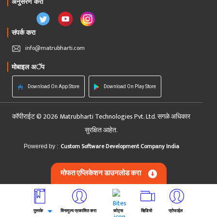
अनुसरण करा
संपर्क करा
info@matrubharti.com
मोबाइल अॅप
Download On App Store
Download On Play Store
कॉपीराईट © 2026 Matrubharti Technologies Pvt. Ltd. सगळे अधिकार
सुरक्षित आहेत.
Custom Software Development Company India
Powered by :
मोफत एप्लिकेशन डाउनलोड करा
पुस्तके
विनामूल्य प्रकाशित करा
कोट्स
व्हिडियो
प्रोफाईल