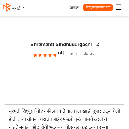
☰
लॉग इन
मराठी
विनामूल्य प्रकाशित करा
Bhramanti Sindhudurgachi - 2
(3k)
9.3k
4k
भ्रमंती सिंधुदुर्गाची२ कविलगाव ते वालावल खाडी दुपार टळून गेली
होती.सव्वा तीनला घरातून बाहेर पडलो.कुठे जायचे ठरले ते
नव्हते.मनाला ओढ होती भटकण्याची.सरळ कुडाळच्या रस्ता