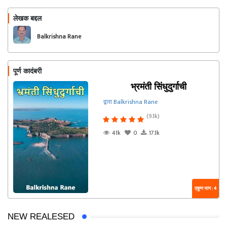
लेखक बद्दल
फॉलो करा
Balkrishna Rane
पूर्ण कादंबरी
भ्रमंती सिंधुदुर्गाची
द्वारा Balkrishna Rane
(9.1k)
41k
0
17.1k
एकूण भाग : 4
NEW REALESED