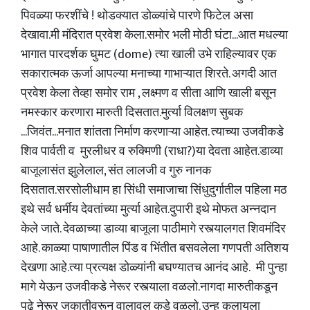
पिवळ्या फरशींचे ! थोडक्यात डोळ्यांचे पारणे फिटेल असा
देखावा.मी मंदिरात प्रवेश केला.समोर भली मोठी घंटा...आत मधल्या
भागात पारदर्शक घुमट (dome) त्या खाली उभे राहिल्यावर एक
सकारात्मक ऊर्जा आपल्या मनाच्या गाभाऱ्यात शिरते. अगदी आत
प्रवेश केला तेव्हा समोर राम , लक्ष्मण व सीता आणि खाली बसून
नमस्कार करणारा मारुती दिसतात.मुर्त्या विलक्षण सुबक
...जिवंत...मनात शांतता निर्माण करणाऱ्या आहेत. त्याच्या उजवीकडे
शिव पार्वती व मुरलीधर व रुक्मिणी (राधा?)या देवता आहेत.डाव्या
बाजूलासंत झुलेलाल, संत लालजी व गुरु नानक
दिसतात.सरसोलीधाम हा सिंधी समाजाचा सिंधुदुर्गातील पहिला मठ
इथे सर्व धर्मीय देवतांच्या मुर्त्या आहेत.दुपारी इथे मोफत अन्नदान
केले जाते. देवळाच्या डाव्या बाजूला पाठीमागे रस्त्यालगत शिवमंदिर
आहे. काळ्या पाषाणातील पिंड व भिंतीत बसवलेला गणपती अतिशय
देखणा आहे.त्या प्रत्यक्ष डोळ्यांनी बघण्यातच आनंद आहे. मी पुन्हा
मागे येऊन उजवीकडे नेरूर रस्त्याला वळलो.नागदा मारुतीकडून
पुढे नेरूर जकातीवरून वालावल कडे वळलो. उन्ह कलायला