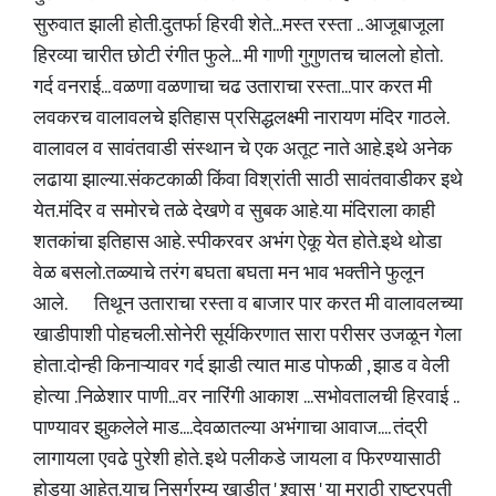
सुरुवात झाली होती.दुतर्फा हिरवी शेते...मस्त रस्ता .. आजूबाजूला
हिरव्या चारीत छोटी रंगीत फुले... मी गाणी गुगुणतच चाललो होतो.
गर्द वनराई... वळणा वळणाचा चढ उताराचा रस्ता...पार करत मी
लवकरच वालावलचे इतिहास प्रसिद्धलक्ष्मी नारायण मंदिर गाठले.
वालावल व सावंतवाडी संस्थान चे एक अतूट नाते आहे.इथे अनेक
लढाया झाल्या.संकटकाळी किंवा विश्रांती साठी सावंतवाडीकर इथे
येत.मंदिर व समोरचे तळे देखणे व सुबक आहे.या मंदिराला काही
शतकांचा इतिहास आहे. स्पीकरवर अभंग ऐकू येत होते.इथे थोडा
वेळ बसलो.तळ्याचे तरंग बघता बघता मन भाव भक्तीने फुलून
आले. तिथून उताराचा रस्ता व बाजार पार करत मी वालावलच्या
खाडीपाशी पोहचली.सोनेरी सूर्यकिरणात सारा परीसर उजळून गेला
होता.दोन्ही किनाऱ्यावर गर्द झाडी त्यात माड पोफळी , झाड व वेली
होत्या .निळेशार पाणी...वर नारिंगी आकाश ...सभोवतालची हिरवाई ..
पाण्यावर झुकलेले माड....देवळातल्या अभंगाचा आवाज.... तंद्री
लागायला एवढे पुरेशी होते. इथे पलीकडे जायला व फिरण्यासाठी
होड्या आहेत.याच निसर्गरम्य खाडीत ' श्र्वास ' या मराठी राष्ट्रपती