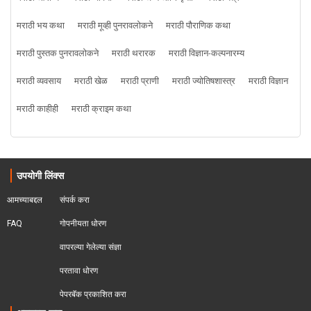
मराठी भय कथा
मराठी मूव्ही पुनरावलोकने
मराठी पौराणिक कथा
मराठी पुस्तक पुनरावलोकने
मराठी थरारक
मराठी विज्ञान-कल्पनारम्य
मराठी व्यवसाय
मराठी खेळ
मराठी प्राणी
मराठी ज्योतिषशास्त्र
मराठी विज्ञान
मराठी काहीही
मराठी क्राइम कथा
उपयोगी लिंक्स
आमच्याबद्दल
संपर्क करा
FAQ
गोपनीयता धोरण
वापरल्या गेलेल्या संज्ञा
परतावा धोरण 
पेपरबॅक प्रकाशित करा