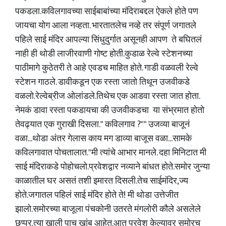
पकडला.कविलगावच्या साईबाबांच्या मंदिराबद्दल ऐकले होते पण
जायचा योग आला नव्हता. भारतातलेच नव्हे तर संपूर्ण जगातले
पहिले साई मंदिर आपल्या सिंधुदुर्गात असूनही आपण ते बघितलं
नाही ही थोडी लाजीरवाणी गोष्ट होती.कुडाळ रेल्वे स्टेशनच्या
पाठीमागे कुठेतरी ते आहे एवडच माहित होते. गाडी वळवली रेल्वे
स्टेशन गाठले. डावीकडून एक रस्ता जातो तिथून उजवीकडे
वळलो.रेल्वेब्रीज ओलांडले.तिथेच एक आडवा रस्ता जात होता.
नेमकं डावा रस्ता पकडायचा की उजवीकडचा या संभ्रमात होतो
तेवढ्यात एक गुराखी दिसला." कविलगाव ?"" उजव्या बाजूनं
वळा...थोडा अंतर गेलास काय मग डाव्या बाजूस वळा...सामके
कविलगावात पोचतालात."मी त्यांचे आभार मानले. दहा मिनिटात मी
साई मंदिराकडे पोहोचलो.प्रवेशद्वार नव्याने बांधत होते.समोर जुन्या
काळातील घर असतं तशी इमारत दिसली.तेच साईमंदिर,ज्य
होते.जगातल पहिलं साई मंदिर होते ते! मी थोडा उत्तेजीत
झालो.समोरच्या बाजूला पंचकोनी उतरते मंगलोरी कौले असलेले
छप्पर.त्या खाली पाच खांब आहेत.आत प्रवेश केल्यावर समोरच