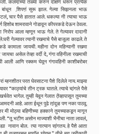
़ंच्या तळ्या करुन दक्षिण धरून प्रत्येक
ंधून शि़पण़ं सुरू झाल. गेल्या सिझनला भाऊ
फिटलं, चार पैसे हातात आले. धकल्या नी त्याचा भाऊ
ूर्ण हिशोब शामरावाने गोडावून कीपरकडे देऊन ठेवला.
सा निरोप आला म्हणून भाऊ गेले. ते गेल्यावर दादानी
घरी गेल्यावर त्यानी रखमाचे पैसे बाजूला काढले. ते
डे कामाला जायची. महीना दोन महिन्यानी रखमा
 जायचा असेल तेव्हा वर्दी दे, गंगा वहिनीला रखमाची
ंधी आली आणि रक्कम घेवून गंगावहिनी काशीबरोबर
म्हनशीतर परत घेवसाटना पैशे दिलेले नाय. माझ्या
यावर “काठ्यांचे तीन ट्रक घातले. त्याचे चा़ंगले पैसे
ेत भागेल. तुम्ही येवून गेलात ते़ंव्हापासून तुमच्या
आमदनी आहे. आता ईथून पुढे ता़ंदूऴ पण नका पाठवू.
तर मी मोठ्या बहिणीच्या हक्काने तुमच्याकडून मागून
डली. “तू भटीण असोन माज्याशी भैनीचा नाता लावलं,
या नावान बोल. त्या नात्यान सा़ंगतय. हे पैशे आता
 मी तुज्यारसून मागॉन घ्येयन.” तीने मग जरीकाठी