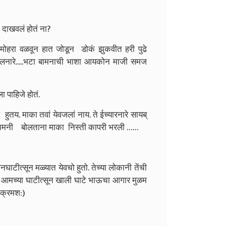
न दाखवलं होतं ना?
ोहरा वळवून हात जोडून डोकं झुकवीत हरी पुढे
बोलनारे.....भटा बामनाची भाशा आयकोन माजी समज
ा पाहिजे होतं.
लं हुतय. माका तवां येवजलां नाय. ते ईच्यारनारे सायब्
्या सामनी बोलताना माका निस्ती कापरी भरली ……
घाटीत्सून मळ्यात येवचो हुतो. तेच्या लोकानी तेंची
 आमच्या घाटीत्सून खाली घाटे भाऊचा आगार मुळम
 (क्रमश:)