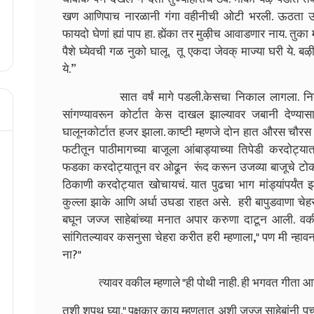
खण आणिपाच नारळानी गंगा वहीनीची ओटी भरली. ऊठता ऊठता
फायदो घेणां ह्यां पाप हा. ह्येंका तर मुऴीच आवाडणार नाय.
पैशे घ्येवची गळ नुको घालू. तू एकदा जेवक् माज्या घरी ये.
ये.”
सात वर्षं मागे पडली.केसचा निकाल लागला. निकाल हर
सांगण्यावरून कोर्टात केस दाखल झाल्यावर जबानी देण्यासाठी
घालूनकोर्टात हजर झाला. काष्टी म्हणजे दोन हात औरस चौरस म
फटीतून पाठीमागच्या बाजूला आंबाड्याच्या तिपेडी करदोट्यात
फडका करदोट्यातून वर ओढून रूंद करून उजव्या बाजूचे टोक ग
ठिकाणी करदोट्यात खोचायचं. यात पुढचा भाग मांड्यांपर्यंत
कुल्ला झाके आणि अर्धा उघडा राहत असे. हरी बापुडवाणा चेहर
बघून जज्ज साहेबांच्या मनात अपार करुणा दाटून आली. व
सांगितल्यावर कसनुसा चेहरा करीत हरी म्हणाला," पण मी न्ह
ना?"
त्यावर वकील म्हणाले "ही पोथी नाही. ही भगवत गीता आहे तु
तशी शपथ घ्या." पक्षकार काय म्हणतात अशी जज्ज साहेबांनी पृच