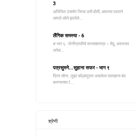
3
️अभिजित ️3समोर जिजा उभी होती, आपल्या पदराने
आपले ओले झालेले...
लैंगिक समस्या - 6
# भाग ६ : पोर्नोग्राफीचे मानसशास्त्र – मेंदू, अवास्तव
अपेक्ष...
पत्रसुमने...सुहाना सफर - भाग ९
प्रिय सोना..तुझा कोल्हापुरात असलेला दवाखाना बंद
करण्याच्या f...
श्रेणी