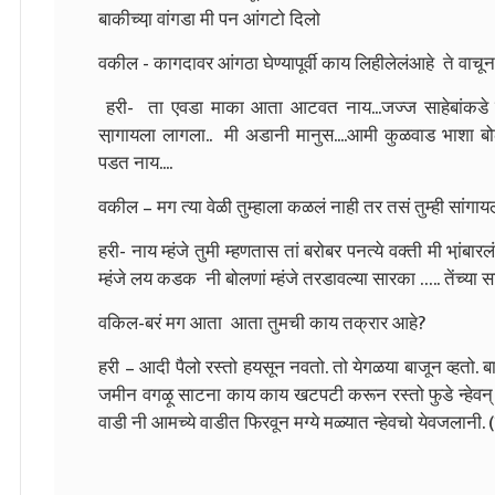
बाकीच्या़ वांगडा मी पन आंगटो दिलो
वकील - कागदावर आंगठा घेण्यापूर्वी काय लिहीलेलंआहे ते वाचू
हरी- ता एवडा माका आता आटवत नाय...जज्ज साहेबांकडे म
सा़गायला लागला.. मी अडानी मानुस....आमी कुळवाड भाशा 
पडत नाय....
वकील – मग त्या वेळी तुम्हाला कळलं नाही तर तसं तुम्ही सांगायल
हरी- नाय म्हंजे तुमी म्हणतास तां बरोबर पनत्ये वक्ती मी भा़ंबार
म्हंजे लय कडक नी बोलणां म्हंजे तरडावल्या सारका ….. तेंच
वकिल-बरं मग आता आता तुमची काय तक्रार आहे?
हरी – आदी पैलो रस्तो हयसून नवतो. तो येगळया बाजून व्हतो. बान
जमीन वगऴू साटना काय काय खटपटी करून रस्तो फुडे न्हेवन्
वाडी नी आमच्ये वाडीत फिरवून मग्ये मळ्यात न्हेवचो येवजलानी.