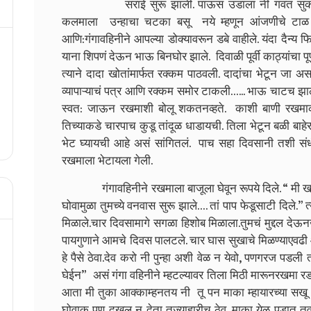
सराई सुरू झाली. पाऊस उडाला नी गवतं सुकली. कलमा
कलमाला उन्हाचा चटका बसू नये म्हणून आंजणीचे टाळ बा
आणि:गंगावहिनीने आपल्या डोक्यावरून डबे वाहीले. यंदा दैन्य 
याना शिपणं देऊन भाऊ बिनघोर झाले. दिवाळी पूर्वी काठ्यांचा प
त्याने दादा खोतांमार्फत रक्कम पाठवली. दादा़ंचा भेटून जा अ
व्यापाऱ्याचं पत्र आणि रक्कम समोर टाकली…... भाऊ चाटच झाले.
स्वत: जाऊन रखमाशी बोलू शकतनव्हते. काशी बाणी रखमाक
तिच्याकडे चारपाच कुडू तांदूळ धाडायची. तिला भेटून बळी बाहेर
भेट घ्यायची आहे असं सांगितलं. पाच सहा दिवसानी तशी स
रखमाला भेटायला गेली.
गंगावहिनीने रखमाला बाजूला घेवून रूपये दिले. “ मी खरां 
घोवामुळा तुमच्ये वनवास सुरू झाले…. तां पाप फेडूसाटी दिले.” त्
मिळाले.चार दिवसामागे सगळा हिशोब मिळाला.तुमचं मुद्दल देऊनखर्चव
पायगुणाने आमचे दिवस पालटले. चार घास सुखाचे मिळण्याएवढी 
हे पैसे ठेवा.देव करो नी पुन्हा अशी वेळ न येवो, पणगरज पडली 
घेईन” असं गंगा वहिनीने म्हटल्यावर तिला मिठी मारूनरखमा र
आता मी तुका आक्काम्हनतय नी तू पन माका म्हायारच्या सखू ह्
घोवाक पण दखल न देता तुज्याहारीच ठेव. माका येऴ पडात तवा