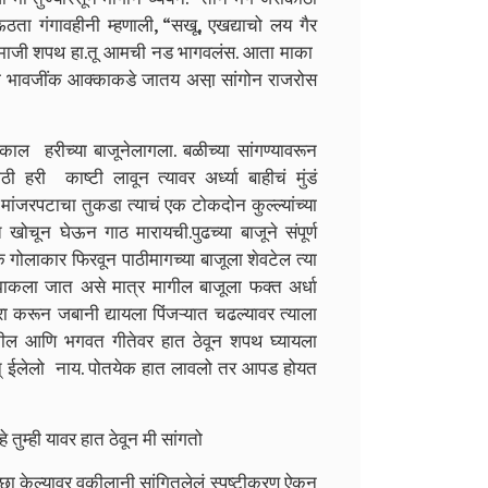
 गंगावहीनी म्हणाली, “सखू, एखद्याचो लय गैर
 तुका माजी शपथ हा.तू आमची नड भागवलंस. आता माका
 बऴी भावजींक आक्काकडे जातय असा़ सांगोन राजरोस
ीच्या बाजूनेलागला. बळीच्या सांगण्यावरून
 हरी काष्टी लावून त्यावर अर्ध्या बाहीचं मुंडं
ांजरपटाचा तुकडा त्याचं एक टोकदोन कुल्ल्यांच्या
 खोचून घेऊन गाठ मारायची.पुढच्या बाजूने संपूर्ण
ोलाकार फिरवून पाठीमागच्या बाजूला शेवटेल त्या
 झाकला जात असे मात्र मागील बाजूला फक्त अर्धा
ा करून जबानी द्यायला पिंजऱ्यात चढल्यावर त्याला
कील आणि भगवत गीतेवर हात ठेवून शपथ घ्यायला
ावन् ईलेलो नाय. पोतयेक हात लावलो तर आपड होयत
म्ही यावर हात ठेवून मी सांगतो
्छा केल्यावर वकीलानी सांगितलेलं स्पष्टीकरण ऐकून