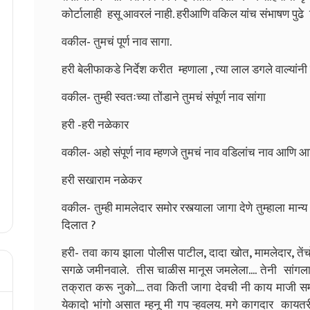
कोर्टालाही हसू आवरलं नाही. हरीआणि वकिल यांच संभाषण पुढे द
वकील- तुमचं पूर्ण नाव सागा.
हरी बेलीफाकडे निर्देश करीत म्हणाला , त्या लाल डगले वाल्यांनी 
वकील- तुम्ही स्वतःच्या तोंडाने तुमचं संपूर्ण नाव सांगा
हरी -हरी नळेकार
वकील- अहो संपूर्ण नाव म्हणजे तुमचं नाव वडिलांच नाव आणि आ
हरी सखाराम नळेकर
वकील- तुम्ही मामलेदार समोर रस्त्याला जागा देणे तुम्हाला मान
दिलात ?
हरी‌- तवा काय झाला पोलीस पाटील, दादा खोत, मामलेदार, तें
सगळे जमीनवाले. तीस चाळीस मानूस जमलेला.... तेनी सांगला
तक्रात करू नुको.... तवा किती जागा देवची नी काय माजी स
येकादो भांगो असात म्हनू मी गप ऱ्हवलय. मगे कागदार कायत