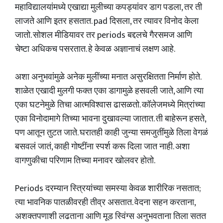
महाविद्यालयांमध्ये एखाद्या मुलीच्या कपड्यांवर डाग पडला, तर ती
लाजते आणि इतर हसतात. pad दिसला, तर त्यावर विनोद केला
जातो. सोशल मीडियावर तर periods बद्दलचे गैरसमज आणि
चेष्टा अधिकच पसरतात. हे केवळ अज्ञानाचं लक्षण आहे.
अशा अनुभवांमुळे अनेक मुलींच्या मनात असुरक्षितता निर्माण होते.
शाळेत एखादी मुलगी फक्त एका डागामुळे हसवली जाते, आणि त्या
एका घटनेमुळे तिचा आत्मविश्वास ढासळतो. कॉलेजमध्ये मित्रांच्या
एका विनोदामागे तिच्या भावना दुखावल्या जातात. ती बाहेरून हसते,
पण आतून तुटत जाते. घरातही काही जुन्या समजुतींमुळे तिला वेगळं
बसवलं जातं, काही गोष्टींना स्पर्श करू दिला जात नाही. अशा
वागणुकीचा परिणाम तिच्या मनावर खोलवर होतो.
Periods दरम्यान स्त्रियांच्या समस्या केवळ शारीरिक नसतात;
त्या भावनिक पातळीवरही तीव्र असतात. वेदना सहन करताना,
अशक्तपणाशी लढताना आणि मूड स्विंग्स अनुभवताना तिला सतत