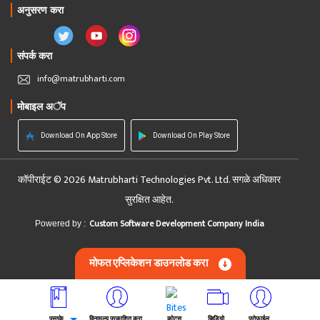
अनुसरण करा
संपर्क करा
info@matrubharti.com
मोबाइल अॅप
Download On App Store
Download On Play Store
कॉपीराईट © 2026 Matrubharti Technologies Pvt. Ltd. सगळे अधिकार
सुरक्षित आहेत.
Custom Software Development Company India
Powered by :
मोफत एप्लिकेशन डाउनलोड करा
पुस्तके
विनामूल्य प्रकाशित करा
कोट्स
व्हिडियो
प्रोफाईल