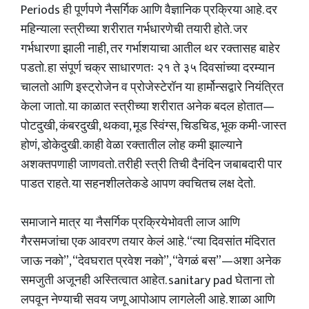
Periods ही पूर्णपणे नैसर्गिक आणि वैज्ञानिक प्रक्रिया आहे. दर
महिन्याला स्त्रीच्या शरीरात गर्भधारणेची तयारी होते. जर
गर्भधारणा झाली नाही, तर गर्भाशयाचा आतील थर रक्तासह बाहेर
पडतो. हा संपूर्ण चक्र साधारणतः २१ ते ३५ दिवसांच्या दरम्यान
चालतो आणि इस्ट्रोजेन व प्रोजेस्टेरॉन या हार्मोन्सद्वारे नियंत्रित
केला जातो. या काळात स्त्रीच्या शरीरात अनेक बदल होतात—
पोटदुखी, कंबरदुखी, थकवा, मूड स्विंग्स, चिडचिड, भूक कमी-जास्त
होणं, डोकेदुखी. काही वेळा रक्तातील लोह कमी झाल्याने
अशक्तपणाही जाणवतो. तरीही स्त्री तिची दैनंदिन जबाबदारी पार
पाडत राहते. या सहनशीलतेकडे आपण क्वचितच लक्ष देतो.
समाजाने मात्र या नैसर्गिक प्रक्रियेभोवती लाज आणि
गैरसमजांचा एक आवरण तयार केलं आहे. “त्या दिवसांत मंदिरात
जाऊ नको”, “देवघरात प्रवेश नको”, “वेगळं बस”—अशा अनेक
समजुती अजूनही अस्तित्वात आहेत. sanitary pad घेताना तो
लपवून नेण्याची सवय जणू आपोआप लागलेली आहे. शाळा आणि