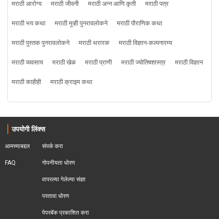
मराठी आरोग्य
मराठी जीवनी
मराठी अन्न आणि कृती
मराठी पत्र
मराठी भय कथा
मराठी मूव्ही पुनरावलोकने
मराठी पौराणिक कथा
मराठी पुस्तक पुनरावलोकने
मराठी थरारक
मराठी विज्ञान-कल्पनारम्य
मराठी व्यवसाय
मराठी खेळ
मराठी प्राणी
मराठी ज्योतिषशास्त्र
मराठी विज्ञान
मराठी काहीही
मराठी क्राइम कथा
उपयोगी लिंक्स
आमच्याबद्दल
संपर्क करा
FAQ
गोपनीयता धोरण
वापरल्या गेलेल्या संज्ञा
परतावा धोरण 
पेपरबॅक प्रकाशित करा