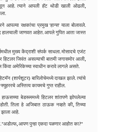
ठेवून आहे. त्याने आपली हॅट थोडी खाली ओढली,
ेला.
आपल्या रक्षकांचा प्रमुख 'हान्स' याला बोलावले.
यास्पद हालचाली जाणवत आहेत. आपले गुपित आता जास्त
समधील मुख्य केंद्राशी संपर्क साधला. मोसादचे एजंट
े. जर हिटलर जिवंत असल्याची बातमी जगासमोर आली,
ल किंवा अमेरिकेच्या स्वाधीन करावे लागले असते.
टमॅन (शार्पशूटर) बारिलोचेमध्ये दाखल झाले. त्यांचे
फ्युहररचे अस्तित्व कायमचे गुप्त राहील.
को हाऊसच्या बेडरूममध्ये हिटलर शांतपणे झोपलेल्या
होती. तिला हे अजिबात ठाऊक नव्हते की, तिच्या
ण झाला आहे.
वला. "अडोल्फ, आपण पुन्हा एकदा पळणार आहोत का?"