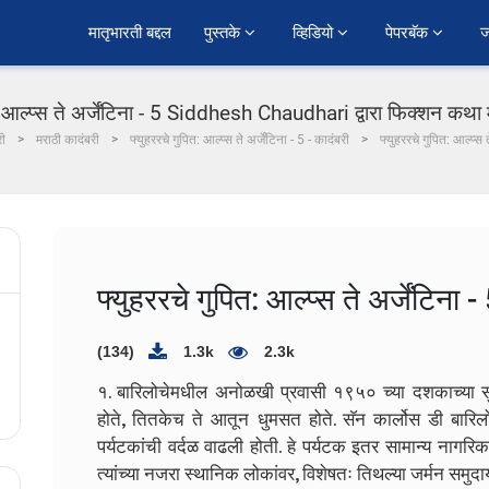
﻿मातृभारती बद्दल
पुस्तके 
व्हिडियो 
पेपरबॅक 
ज
: आल्प्स ते अर्जेंटिना - 5 Siddhesh Chaudhari द्वारा फिक्शन कथा 
री
मराठी कादंबरी
फ्युहररचे गुपित: आल्प्स ते अर्जेंटिना - 5 - कादंबरी
फ्युहररचे गुपित: आल्प्स त
फ्युहररचे गुपित: आल्प्स ते अर्जेंटिना -
(134)
1.3k
2.3k
१. बारिलोचेमधील अनोळखी प्रवासी १९५० च्या दशकाच्या सुर
होते, तितकेच ते आतून धुमसत होते. सॅन कार्लोस डी बार
पर्यटकांची वर्दळ वाढली होती. हे पर्यटक इतर सामान्य नागरिक
त्यांच्या नजरा स्थानिक लोकांवर, विशेषतः तिथल्या जर्मन समुदा