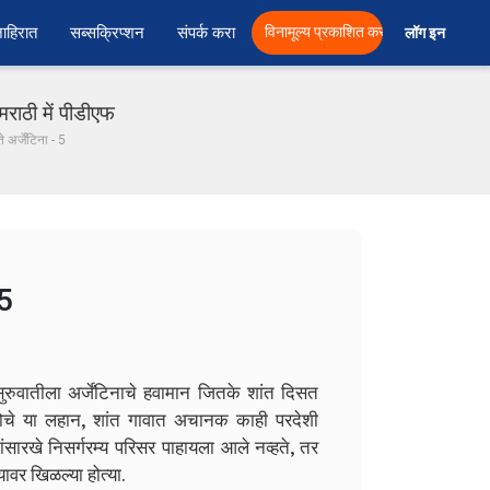
ाहिरात
सब्सक्रिप्शन
संपर्क करा
विनामूल्य प्रकाशित करा
लॉग इन  
मराठी में पीडीएफ
े अर्जेंटिना - 5
 5
ुवातीला अर्जेंटिनाचे हवामान जितके शांत दिसत
िलोचे या लहान, शांत गावात अचानक काही परदेशी
ांसारखे निसर्गरम्य परिसर पाहायला आले नव्हते, तर
यावर खिळल्या होत्या.