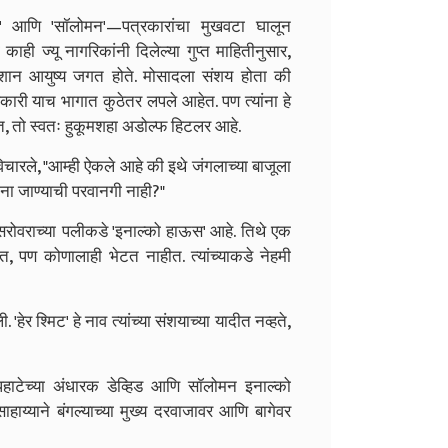
िड' आणि 'सॉलोमन'—पत्रकारांचा मुखवटा घालून
 काही ज्यू नागरिकांनी दिलेल्या गुप्त माहितीनुसार,
लिशान आयुष्य जगत होते. मोसादला संशय होता की
ारी याच भागात कुठेतर लपले आहेत. पण त्यांना हे
त, तो स्वतः हुकूमशहा अडोल्फ हिटलर आहे.
विचारले, "आम्ही ऐकले आहे की इथे जंगलाच्या बाजूला
ंना जाण्याची परवानगी नाही?"
सरोवराच्या पलीकडे 'इनाल्को हाऊस' आहे. तिथे एक
आहेत, पण कोणालाही भेटत नाहीत. त्यांच्याकडे नेहमी
ेर श्मिट' हे नाव त्यांच्या संशयाच्या यादीत नव्हते,
पहाटेच्या अंधारक डेव्हिड आणि सॉलोमन इनाल्को
साहाय्याने बंगल्याच्या मुख्य दरवाजावर आणि बागेवर