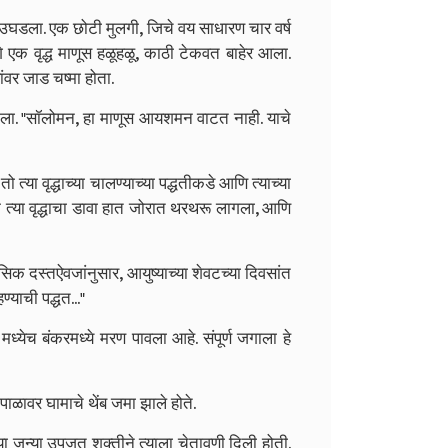
घडला. एक छोटी मुलगी, जिचे वय साधारण चार वर्ष
 एक वृद्ध माणूस हळूहळू, काठी टेकवत बाहेर आला.
यांवर जाड चष्मा होता.
झूम केला. "सॉलोमन, हा माणूस आयशमन वाटत नाही. याचे
तो त्या वृद्धाच्या चालण्याच्या पद्धतीकडे आणि त्याच्या
 त्या वृद्धाचा डावा हात जोरात थरथरू लागला, आणि
ासिक दस्तऐवजांनुसार, आयुष्याच्या शेवटच्या दिवसांत
याची पद्धत..."
येच बंकरमध्ये मरण पावला आहे. संपूर्ण जगाला हे
ळावर घामाचे थेंब जमा झाले होते.
या जुन्या उपजत शक्तीने त्याला चेतावणी दिली होती.