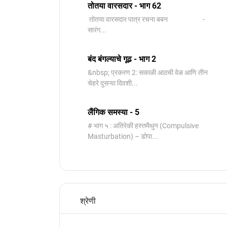
तोतया वारसदार - भाग 62
तोतया वारसदार पात्र रचना बबन -
सारंग...
बंद बंगल्याचे गूढ - भाग 2
&nbsp; प्रकरण 2: सकाळी आठची वेळ आणि तीन
चेहरे दुसऱ्या दिवशी...
लैंगिक समस्या - 5
# भाग ५ : अतिरेकी हस्तमैथुन (Compulsive
Masturbation) – डोपा...
श्रेणी