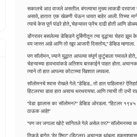
सकालचे आठ वाजले असतील. बंगल्याचा मुख्य लाकडी दरवाजा उ
असावे, हातात एक खेळणी घेऊन धावत बाहेर आली. तिच्या मागे
त्याचे केस पूर्ण पांढरे होते, चेहऱ्यावर फ्रेंच दाढी होती आणि डोळ्
डोंगरावर बसलेल्या डेव्हिडने दुर्बिणीतून त्या वृद्धाचा चेहरा 
वय जास्त आहे आणि तो खूप आजारी दिसतोय," डेव्हिड म्हणाला.
पण सॉलोमन, ज्याने युद्धात आपल्या संपूर्ण कुटुंबाला गमावले होते, 
चेहऱ्याच्या हावभावांकडे अतिशय बारकाईने पाहत होता. अचानक
त्याने तो हात आपल्या कोटाच्या खिशात लपवला.
सॉलोमनचे श्वास रोखले गेले. "डेव्हिड... तो हात पाहिलास? ऐतिह
हिटलरचा डावा हात असाच थरथरायचा. आणि त्याची ती उभी राहण्
"वेडा झालास का सॉलोमन?" डेव्हिड ओरडला. "हिटलर १९४५ मध्
ठाऊक आहे!"
"पण जर जगाला खोटे सांगितले गेले असेल तर?" सॉलोमनच्या कपा
तिकडे बागेत, 'हेर श्मिट' (हिटलर) अचानक थांबला. हुकूमशहाच्