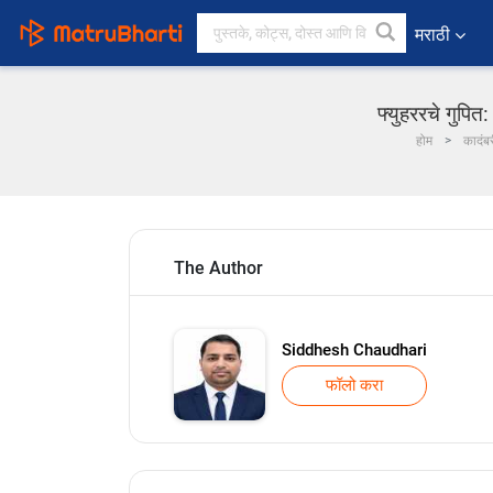
मराठी
फ्युहररचे गुपित
होम
कादंब
The Author
Siddhesh Chaudhari
फॉलो करा