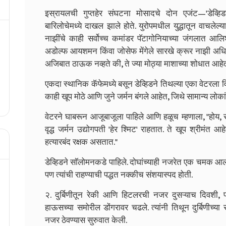
इस्रायलची गुप्तहेर संघटना मोसादचे दोन एजंट—'डेव्ह
बारिलोचेमध्ये दाखल झाले होते. युरोपमधील युद्धातून वाचलेल्या
नाझींचे काही सर्वोच्च कमांडर पॅटागोनियाच्या जंगलात आ
अडोल्फ आयशमन किंवा जोसेफ मेंगेले सारखे क्रूर नाझी अधिक
अजिबात ठाऊक नव्हते की, ते ज्या मोठ्या माशाच्या शोधात आहे
एकदा स्थानिक कॅफेमध्ये बसून डेव्हिडने तिथल्या एका वेटरला 
काही खूप मोठे आणि जुने जर्मन बंगले आहेत, जिथे सामान्य लोका
वेटरने घाबरून आजूबाजूला पाहिले आणि हळूच म्हणाला, "होय, 
वृद्ध जर्मन उद्योगपती 'हेर श्मिट' राहतात. ते खूप श्रीमंत 
हत्यारबंद रक्षक असतात."
डेव्हिडने सॉलोमनकडे पाहिले. दोघांच्याही नजरेत एक चमक आली. 'ह
पण त्यांची राहण्याची पद्धत नक्कीच संशयास्पद होती.
२. दुर्बिणीतून रेकी आणि हिटलरची नजर दुसऱ्याच दिवशी, 
हाऊसच्या समोरील डोंगरावर चढले. त्यांनी तिथून दुर्बिणीच्या 
नजर ठेवण्यास सुरुवात केली.