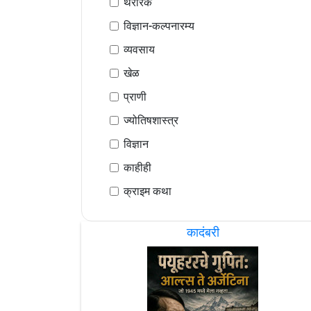
थरारक
विज्ञान-कल्पनारम्य
व्यवसाय
खेळ
प्राणी
ज्योतिषशास्त्र
विज्ञान
काहीही
क्राइम कथा
कादंबरी