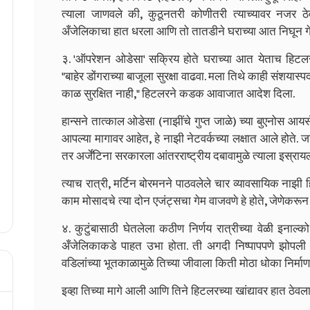
त्याला जाणवले की, कुठूनतरी कोणीतरी त्याच्यावर नजर 
अँजेलिकाचा हात धरला आणि तो तातडीने घराच्या आत निघून ग
३. 'ऑपरेशन ओडेसा' सक्रिय होते घराच्या आत येताच हिटलरने 
"बाहेर डोंगराच्या बाजूला सुरक्षा वाढवा. मला तिथे काही संश
काळ सुरक्षित नाही," हिटलरने कडक आवाजात आदेश दिला.
हान्सने तात्काल ओडेसा (नाझींचे गुप्त जाळे) च्या बुएनोस आयर्
आपल्या मागावर आहेत, हे नाझी नेटवर्कच्या लक्षात आले होत
तर अर्जेंटिना सरकारला आंतरराष्ट्रीय दबावामुळे त्याला इस्राय
त्याच रात्री, मर्टिन बोरमनने पाठवलेले चार व्यावसायिक नाझी हि
काम मोसादचे त्या दोन एजंट्सचा गेम वाजवणे हे होते, जेणेकरून 
४. कुटुंबासाठी घेतलेला कठीण निर्णय रात्रीच्या वेळी इनाल्
अँजेलिकाकडे पाहत उभा होता. ती अगदी निष्पापपणे झोपली 
वडिलांच्या भूतकाळामुळे तिच्या जीवाला किती मोठा धोका निर्मा
इव्हा तिच्या मागे आली आणि तिने हिटलरच्या खांद्यावर हात ठे