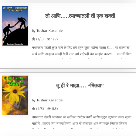
तो आणि…..त्याच्यातली ती एक शक्ती
by Tushar Karande
(3/5)
12.7k
नमस्कार मंडळी कुछ पाने के लिए हमे बहुत कुछ खोना पडता है….. या वाक्याचा
अर्थ आणि अनुभव आम्ही गेली सात वर्ष पदोपदी घेत आहोत कारण… कामानिमित्त
परदेशात असल्याकारणाने आम्ही आमच्या मायदेशाला आणि आमच्या कुटुंबीयांना
नेहमीच मिस करत असतो,
तू ही रे माझा…. “मितवा”
by Tushar Karande
(4/5)
11.3k
नमस्कार मंडळी आजच्या या ब्लॉगला खरंतर कशी आणि कुठून सुरुवात करू सुचत
नाहीये , कारण ज्या नात्याविषयी आज मी बोलणार आहे त्याबद्दल जितकं लिहावं
तितकं कमीच आहे… या नात्याची सुरुवात नक्की कधी पासून झाली हे देखील मला