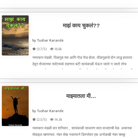
ठरलेली आणि आखलेली असतात. लांब कशाला स्वतःच्या अनुभवावरून सांगतो ,
7:00 वाजता उठणे , 8:00 वाजता रेडी होऊन
माझं काय चुकलं??
by Tushar Karande
(3.7/5)
16.6k
नमस्कार मंडळी. तिळगुळ घ्या आणि गोड गोड बोला. तीळगुळाचे दोन लाडू हातावर
ठेवून शेजारच्या फ्लॅटमध्ये राहणारा बंटी सायंकाळी येऊन जातो न जातो तोच
त्याच्यापाठोपाठ त्याचा मोठा भाऊ बबली दुसरे लाडू घेऊन तीच शुभेच्छा देण्यासाठी
येऊन गेला. मकर संक्रांतीच औचित्य साध
माझ्यातला मी…
by Tushar Karande
(2.5/5)
14.3k
नमस्कार मंडळी वार शनिवार , सायंकाळी साधारण सात वाजताची वेळ. अचानक
मोबाइल खणाणला. नंबर सेव्ह नसल्याने डिस्प्लेवर एक अनोळखी नंबर चमकू