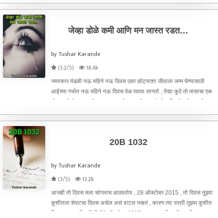
ठीकस आठवत नाही , पण जितक आठवेल आणि जसं जमेल
जेव्हा डोळे कमी आणि मन जास्त रडत…
by Tushar Karande
(3.2/5)
18.6k
नमस्कार मंडळी नऊ महिने नऊ दिवस एका छोट्याशा जीवाला जन्म घेण्यासाठी
आईच्या गर्भात नऊ महिने नऊ दिवस वेळ घ्यावा लागतो , तेव्हा कुठे तो मासाचा एक
गोळा पूर्णपणे आकार घेऊन जन्माला येत असतो. या संपूर्ण प्रक्रियेमध्ये बाळाचे
सर्वात पहिले अवयव म्हणजेच ऑर्गन निर्मा
20B 1032
by Tushar Karande
(3/5)
13.2k
आजही तो दिवस मला चांगलाच आठवतोय , 28 ऑक्टोबर 2015 , तो दिवस तुझ्या
कुशीतला शेवटचा दिवस असेल असं वाटल नव्हतं , कारण त्या रात्री तुझ्या कुशीत
निजून दुसऱ्या दिवशी मी 29 ऑक्टोबर 2015 ला माझा नवीन जॉब साठी