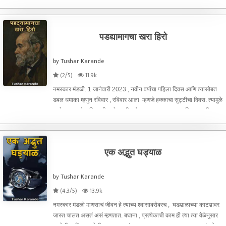
मलेशियाला प्रयाण करणार होतो .अर्थातच हा जॉब माझ्यासाठी
पडद्यामागचा खरा हिरो
by Tushar Karande
(2/5)
11.9k
नमस्कार मंडळी. 1 जानेवारी 2023 , नवीन वर्षांचा पहिला दिवस आणि त्यासोबत
डबल धमाका म्हणुन रविवार , रविवार आला म्हणजे हक्काचा सुट्टीचा दिवस. त्यामुळे
आई बाबा, मुलं आणि पत्नी असे आम्ही सर्वजण एकत्र असण्याचा दिवस. नाही तर
इतर दिवशी आम्ही जॉब वाले आमच्या कामा
एक अद्भुत घड्याळ
by Tushar Karande
(4.3/5)
13.9k
नमस्कार मंडळी माणसाचं जीवन हे त्याच्य श्वासाबरोबरच , घडय़ाळाच्या काटय़ावर
जास्त चालत असतं असं म्हणतात. बघाना , प्रत्येकाची काम ही त्या त्या वेळेनुसार