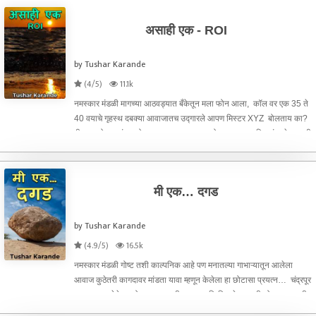
असाही एक - ROI
by Tushar Karande
(4/5)
11.1k
नमस्कार मंडळी मागच्या आठवड्यात बँकेतून मला फोन आला, कॉल वर एक 35 ते
40 वयाचे गृहस्थ दबक्या आवाजातच उद्गारले आपण मिस्टर XYZ बोलताय का?
मी सुद्धा हो म्हटलं…. बोला काय मदत करू शकतो असा प्रश्न मि त्यांना केला.. ती
व्यक्ती पुढे बोलू लागली….. सर मी ABC बँकेत
मी एक… दगड
by Tushar Karande
(4.9/5)
16.5k
नमस्कार मंडळी गोष्ट तशी काल्पनिक आहे पण मनातल्या गाभाऱ्यातून आलेला
आवाज कुठेतरी कागदावर मांडता यावा म्हणून केलेला हा छोटासा प्रयत्न… चंद्रपूर
नावाचा एक खेडेगाव होत, गाव अगदी लहान आणि तिकडे राहणारी लोक तर अगदी
साधी, सरळमार्गे व्यवहार करणारी..त्याच गावात