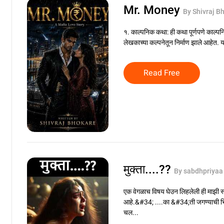
Mr. Money
By Shivraj B
१. काल्पनिक कथा: ही कथा पूर्णपणे काल्पनिक
लेखकाच्या कल्पनेतून निर्माण झाले आहेत. य
Read Free
मुक्ता....??️
By sabdhpriyaa
एक वेगळाच विषय घेउन लिहलेली ही माझी स
आहे.&#34; ....का &#34;ती जगण्याची भ
चल...