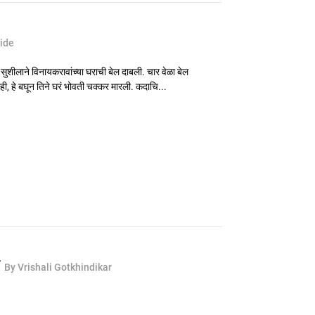
hide
सुशीलाने विनायकरावांच्या घराची बेल दाबली. चार वेळा बेल
ही, हे बघून तिने घरं भोवती चक्कर मारली. कदाचि...
र
By Vrishali Gotkhindikar