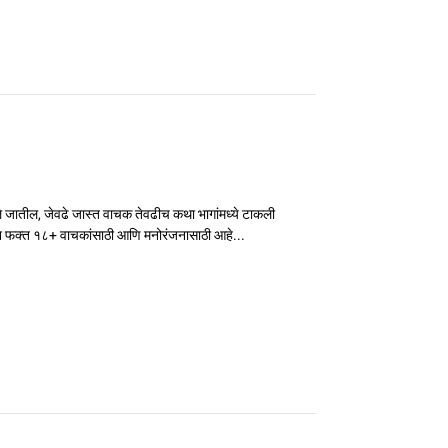
ले जातील, जेवढे जास्त वाचक तेवढीच कथा भागांमध्ये टाकली
न फक्त १८+ वाचकांसाठी आणि मनोरंजनासाठी आहे...