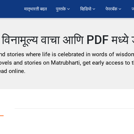
﻿मातृभारती बद्दल
पुस्तके 
व्हिडियो 
पेपरबॅक 
ज
ी विनामूल्य वाचा आणि PDF मध्य
and stories where life is celebrated in words of wisdo
Novels and stories on Matrubharti, get early access to t
ead online.