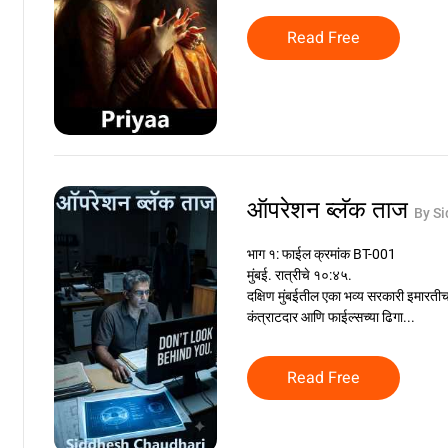
Read Free
ऑपरेशन ब्लॅक ताज
By S
भाग १: फाईल क्रमांक BT-001
मुंबई. रात्रीचे १०:४५.
दक्षिण मुंबईतील एका भव्य सरकारी इमारतीच
कंत्राटदार आणि फाईल्सच्या ढिगा...
Read Free