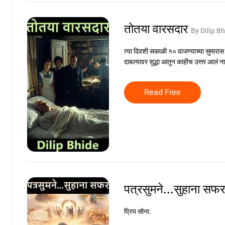
तोतया वारसदार
By Dilip B
त्या दिवशी सकाळी १० वाजण्याच्या सुमारास 
दाबल्यावर सुद्धा आतून काहीच उत्तर आलं ना
Read Free
पत्रसुमने...सुहाना सफ
प्रिय सोना.