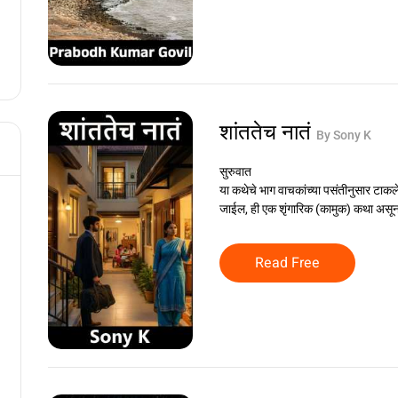
शांततेच नातं
By Sony K
सुरुवात
या कथेचे भाग वाचकांच्या पसंतीनुसार टाक
जाईल, ही एक शृंगारिक (कामुक) कथा असू
Read Free