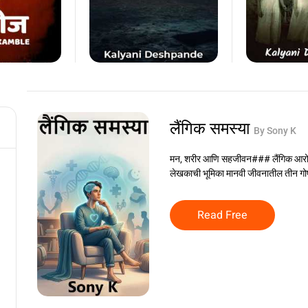
लैंगिक समस्या
By Sony K
मन, शरीर आणि सहजीवन### लैंगिक आरोग्य
लेखकाची भूमिका मानवी जीवनातील तीन गोष्ट
Read Free