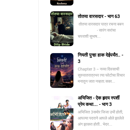
तोतया वारसदार - भाग 63
तोतया वारसदार पात्र रचना बबन
- सारंग सरांचा
चपराशी सुभाष...
नियती पुन्हा हाक देईपर्यंत.. -
3
Chapter 3 – नव्या दिवसाची
सुरुवातरात्रभर त्या फोटोचा विचार
मनातून जात नव्हता.सका...
अभिजित - ऐक हृदय स्पर्शी
प्रेम कथा... - भाग 3
️अभिजित ️3समोर जिजा उभी होती,
आपल्या पदराने आपले ओले झालेले
अंग झाकत होती.. भेदर...