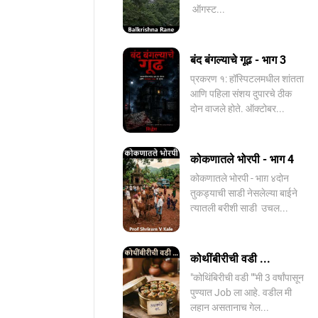
ऑगस्ट...
बंद बंगल्याचे गूढ - भाग 3
प्रकरण १: हॉस्पिटलमधील शांतता
आणि पहिला संशय दुपारचे ठीक
दोन वाजले होते. ऑक्टोबर...
कोकणातले भोरपी - भाग 4
कोकणातले भोरपी - भाग़ ४दोन
तुकड्याची साडी नेसलेल्या बाईने
त्यातली बरीशी साडी उचल...
कोथींबीरीची वडी ...
"कोथिंबिरीची वडी ""मी 3 वर्षांपासून
पुण्यात Job ला आहे. वडील मी
लहान असतानाच गेल...