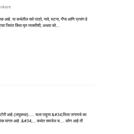
hokare
 आहे. या कथेतील सर्व पात्रे, नावे, घटना, गँग्स आणि प्रसंग हे
ाचा जिवंत किंवा मृत व्यक्तीशी, अथवा को...
्टोरी आहे.(लघुकथा)..... चला पाहूया &#34;तिला जगायचे का
िक मागत आहे .&#34;... कथेत समजेल च.... कोण आहे ती