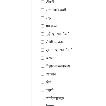
जीवनी
अन्न आणि कृती
पत्र
भय कथा
मूव्ही पुनरावलोकने
पौराणिक कथा
पुस्तक पुनरावलोकने
थरारक
विज्ञान-कल्पनारम्य
व्यवसाय
खेळ
प्राणी
ज्योतिषशास्त्र