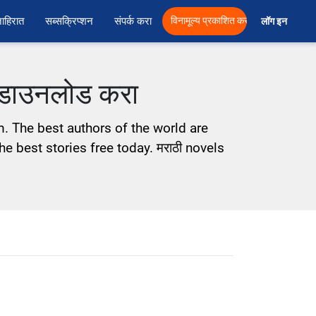
ाहिरात
सब्सक्रिप्शन
संपर्क करा
विनामूल्य प्रकाशित करा
लॉग इन  
े डाउनलोड करा
m. The best authors of the world are
he best stories free today. मराठी novels