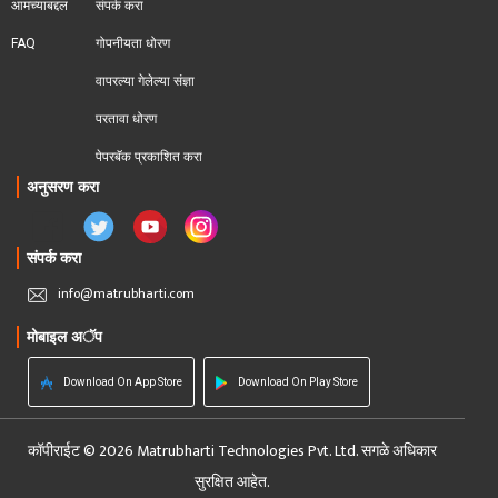
आमच्याबद्दल
संपर्क करा
FAQ
गोपनीयता धोरण
वापरल्या गेलेल्या संज्ञा
परतावा धोरण 
पेपरबॅक प्रकाशित करा
अनुसरण करा
संपर्क करा
info@matrubharti.com
मोबाइल अॅप
Download On App Store
Download On Play Store
कॉपीराईट © 2026 Matrubharti Technologies Pvt. Ltd. सगळे अधिकार
सुरक्षित आहेत.