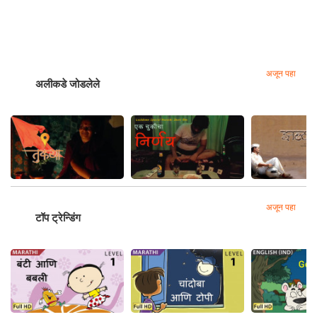
अजून पहा
अलीकडे जोडलेले
अजून पहा
टॉप ट्रेन्डिंग