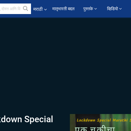
﻿मातृभारती बद्दल
पुस्तके 
व्हिडियो 
मराठी
kdown Special