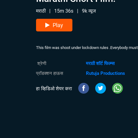
मराठी
|
15m 36s
|
9k व्यूज
Play
This film was shoot under lockdown rules .Everybody must w
श्रेणी
मराठी शॉर्ट फिल्म्स
प्रॉडक्शन हाऊस
Rutuja Productions
हा व्हिडिओ शेयर करा