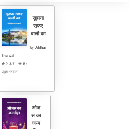
मला एक गेम खेळायचाय त्याच्यावर." "अरे, हो देते. पण आधी
सुहाना
सफर
बाली का
by Uddhav
Bhaiwal
(4.3/5)
15k
उद्धव भयवाल
ओज
स का
जन्म