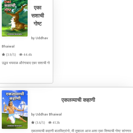
एका
सशाची
गोष्ट
by Uddhav
Bhaiwal
(3.9/5)
44.4k
उद्धव भयवाळ औरंगाबाद एका सशाची गो
एकलव्याची कहाणी
by Uddhav Bhaiwal
(3.6/5)
41.3k
एकलव्याची कहाणी बालमित्रांनो, मी तुम्हाला आज अशा एका शिष्याची गोष्ट सांगणार