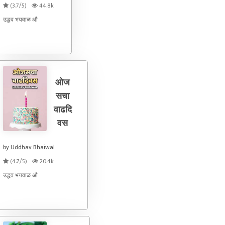
(3.7/5)
44.8k
उद्धव भयवाळ औ
ओज
सचा
वाढदि
वस
by Uddhav Bhaiwal
(4.7/5)
20.4k
उद्धव भयवाळ औ