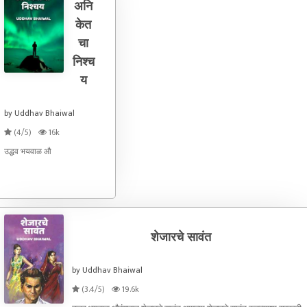
अनि
केत
चा
निश्च
य
by Uddhav Bhaiwal
(4/5)
16k
उद्धव भयवाळ औ
शेजारचे सावंत
by Uddhav Bhaiwal
(3.4/5)
19.6k