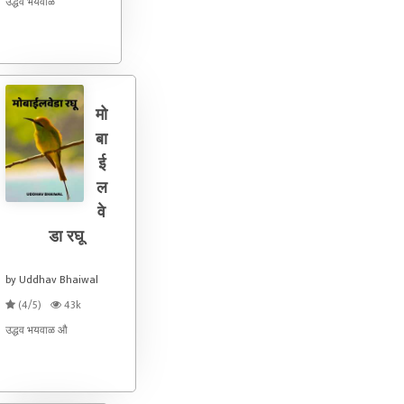
उद्धव भयवाळ
मो
बा
ई
ल
वे
डा रघू
by Uddhav Bhaiwal
(4/5)
43k
उद्धव भयवाळ औ