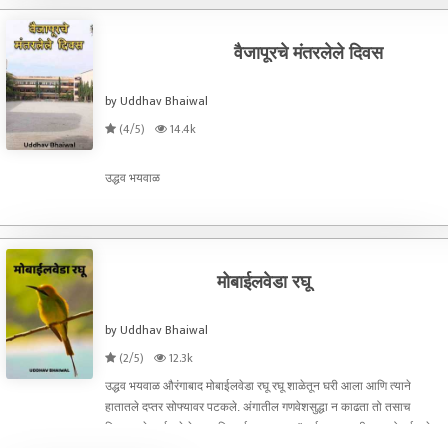
वैजापूरचे मंतरलेले दिवस
by Uddhav Bhaiwal
(4/5)
14.4k
उद्धव भयवाळ
मोबाईलवेडा रघू
by Uddhav Bhaiwal
(2/5)
12.3k
उद्धव भयवाळ औरंगाबाद मोबाईलवेडा रघू रघू शाळेतून घरी आला आणि त्याने
हातातले दप्तर सोफ्यावर पटकले. अंगातील गणवेशसुद्धा न काढता तो तसाच
किचनमध्ये आईकडे गेला आणि आईला म्हणाला. "आई, मला आधी तुझा मोबाईल दे.