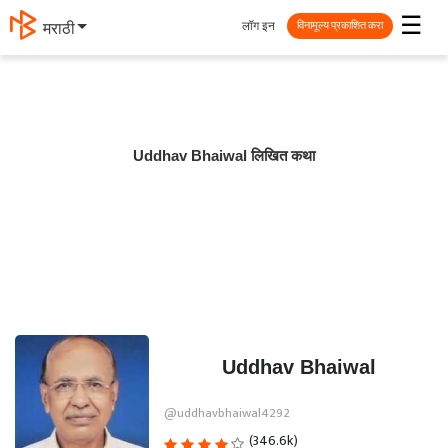
☰
लॉग इन
मराठी
विनामूल्य प्रकाशित करा
Uddhav Bhaiwal लिखित कथा
Uddhav Bhaiwal
@uddhavbhaiwal4292
(346.6k)