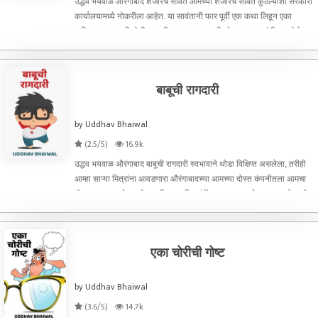
उद्धव भयवाळ औरंगाबाद शेजारचे सावंत आमच्या शेजारचे सावंत कुठल्याशा सरकारी
कार्यालयामध्ये नोकरीला आहेत. या सावंतानी फार पूर्वी एक कथा लिहून एका
मासिकाला पाठवली होती. पण ती साभार परत आली. तेव्हापासून त्यांनी ठरवलेले
आहे की चांगल्या दर्जेदा
बाबूची रागदारी
by Uddhav Bhaiwal
(2.5/5)
16.9k
उद्धव भयवाळ औरंगाबाद बाबूची रागदारी स्वभावाने थोडा विक्षिप्त असलेला, तरीही
आम्हा साऱ्या मित्रांना आवडणारा औरंगाबादच्या आमच्या दोस्त कंपनीतला आमचा
दोस्त बाबू लामतुरे हा एके काळी शास्त्रीय संगीतातला नावाजलेला गायक होता, हे
आज कुणाला सांगूनही खरे वाटणार
एका चोरीची गोष्ट
by Uddhav Bhaiwal
(3.6/5)
14.7k