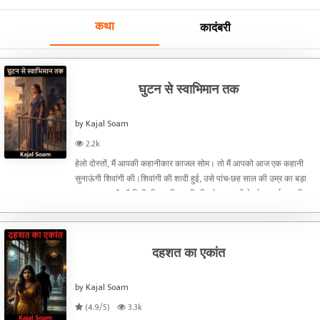
कथा
कादंबरी
घुटन से स्वाभिमान तक
by Kajal Soam
2.2k
हेलो दोस्तों, मैं आपकी कहानीकार काजल सोम। तो मैं आपको आज एक कहानी
सुनाऊंगी शिवांगी की।शिवांगी की शादी हुई, उसे पांच-छह साल की उम्र का बड़ा
लड़का था। और फैमिली भी काफी अच्छी थी, तो घर वालों ने सोचा भाई लड़की
खुश रहेगी। लेकिन वह पता चला कि वह आदमी ड्रिंक कर
दहशत का एकांत
by Kajal Soam
(4.9/5)
3.3k