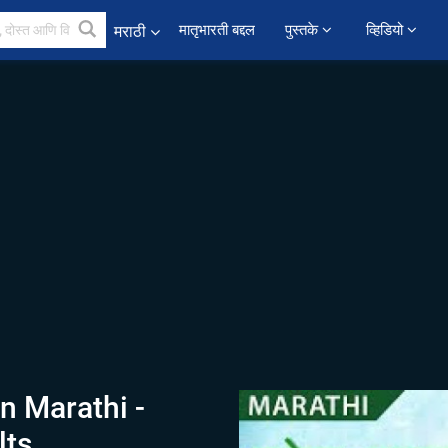
﻿मातृभारती बद्दल
पुस्तके 
व्हिडियो 
मराठी
n Marathi -
lts