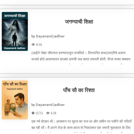
गेलं म्हणून गुदमरतो, तसाच. बाह
जगण्याची शिक्षा
by Dayanand Jadhav
8.5k
(आईने जेव्हा जीवनात हरण्यापासून वाचविले – विस्तारित कथा)रात्रीचे अकरा
वाजले होते.आकाशावर काळ्या ढगांची जड चादर पसरली होती. वीजा फक्त चमकत
नव्हत्या—त्या आकाश फाडत होत्या. प्रत्येक कडकडाटासोबत माझ्या छातीत
काहीतरी तुटत होतं. त्या रात्री मला पावसाची भीती वाट
पाँच सौ का रिश्ता
by Dayanand Jadhav
(5/5)
6.3k
एक गर्म दोपहर थी। आसमान पर सूरज का राज था और ज़मीन पर पसीने की नदियाँ
बह रही थीं। मैं अपने रोज़ के काम-काज से निकलकर एक जरूरी मुलाकात के लिए
शहर के दूसरे छोर पर जा रहा था। वैसे तो मैं अक्सर अपनी गाड़ी से जाता हूँ, पर