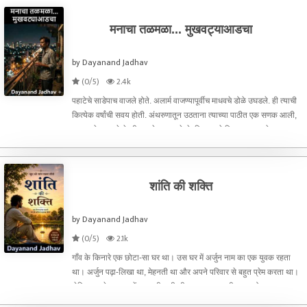
मनाचा तळमळा... मुखवट्याआडचा
by Dayanand Jadhav
(0/5)
2.4k
पहाटेचे साडेपाच वाजले होते. अलार्म वाजण्यापूर्वीच माधवचे डोळे उघडले. ही त्याची
कित्येक वर्षांची सवय होती. अंथरुणातून उठताना त्याच्या पाठीत एक सणक आली,
पण त्याने त्याकडे नेहमीप्रमाणे दुरुलक्ष केले. हिवाळ्याचे दिवस असल्याने
वातावरणात चांगलाच गारठा होता. माध
शांति की शक्ति
by Dayanand Jadhav
(0/5)
2.1k
गाँव के किनारे एक छोटा-सा घर था। उस घर में अर्जुन नाम का एक युवक रहता
था। अर्जुन पढ़ा-लिखा था, मेहनती था और अपने परिवार से बहुत प्रेम करता था।
लेकिन उसके स्वभाव में एक बड़ी कमी थी—वह बहुत जल्दी गुस्सा हो जाता था।
छोटी-सी बात पर उसका क्रोध भड़क उठता था। को