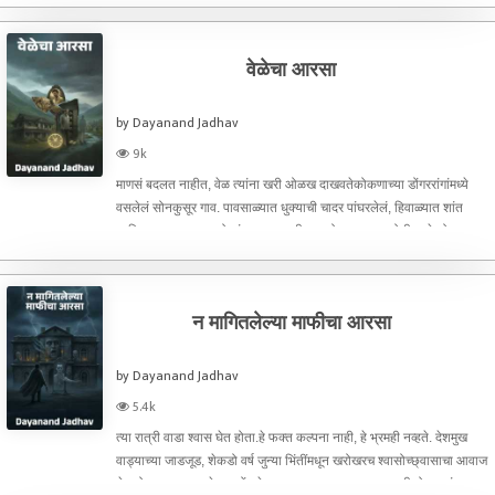
चुका था। विद्यालय के सभी छात्र अपने-
वेळेचा आरसा
by Dayanand Jadhav
9k
माणसं बदलत नाहीत, वेळ त्यांना खरी ओळख दाखवतेकोकणाच्या डोंगररांगांमध्ये
वसलेलं सोनकुसूर गाव. पावसाळ्यात धुक्याची चादर पांघरलेलं, हिवाळ्यात शांत
आणि उन्हाळ्यात जरा कोरडं—पण गावाची एक ओळख कायम होती. इथे लोक
पटकन विश्वास ठेवत आणि तितक्याच पटकन विसरत.या गावात
न मागितलेल्या माफीचा आरसा
by Dayanand Jadhav
5.4k
त्या रात्री वाडा श्वास घेत होता.हे फक्त कल्पना नाही, हे भ्रमही नव्हते. देशमुख
वाड्याच्या जाडजूड, शेकडो वर्ष जुन्या भिंतींमधून खरोखरच श्वासोच्छ्वासाचा आवाज
येत होता—जड, दमलेला, कोंडलेला. जसा एखादा माणूस खूप काही बोलायचं राहून