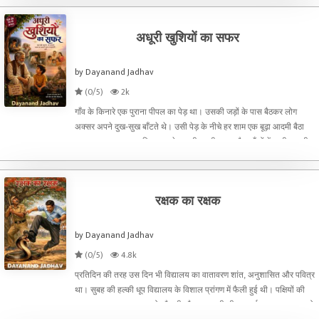
अधूरी खुशियों का सफर
by Dayanand Jadhav
(0/5)
2k
गाँव के किनारे एक पुराना पीपल का पेड़ था। उसकी जड़ों के पास बैठकर लोग
अक्सर अपने दुख-सुख बाँटते थे। उसी पेड़ के नीचे हर शाम एक बूढ़ा आदमी बैठा
करता था — नाम था हरिराम। सफेद दाढ़ी, झुकी कमर और आँखों में गहरी उदासी।
गाँव वाले कहते थे कि हरिराम के पास सब कुछ
रक्षक का रक्षक
by Dayanand Jadhav
(0/5)
4.8k
प्रतिदिन की तरह उस दिन भी विद्यालय का वातावरण शांत, अनुशासित और पवित्र
था। सुबह की हल्की धूप विद्यालय के विशाल प्रांगण में फैली हुई थी। पक्षियों की
मधुर चहचहाहट वातावरण को और भी सौम्य बना रही थी। प्रार्थनासभा का समय हो