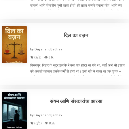
सावली आणि शेजारीच जुनी शाळा होती. ही शाळा म्हणजे गावाचा जीव. आणि त्या
शाळेचा आत्मा होते गुरुजी – रामकाका.रामकाका म्हणजे चालतं बोलतं विद्यापीठ होतं.
त्यांनी पन्नास वर्षं मुलांना शिकवलं
दिल का वज़न
by Dayanand Jadhav
(5/5)
5.1k
बिसनपुर, बिहार के सुदूर इलाके में बसा एक छोटा सा गाँव था, जहाँ अभी भी इंसान
की असली पहचान उसके कर्मों से होती थी। इसी गाँव में रहता था एक युवक –
अर्जुन। एकदम सीधा-सादा, पर मेहनती और ईमानदार। उसकी उम्र होगी कोई
पच्चीस साल, पर ज़िम्मेदारियाँ किसी पचास साल क
संयम आणि संस्कारांचा आरसा
by Dayanand Jadhav
(0/5)
8.5k