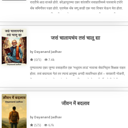
रात्रीचे आठ वाजले होते. कोल्हापूरच्या एका शांतशीर वसाहतीमध्ये पावसाचे टपोरे
थेंब जमिनीवर पडत होते. प्रत्येक थेंब जणू काही एक नवा विचार घेऊन येत होता.
त्या पावसात, एक खिडकीतून बाहेर पाहणारा एक तरुण – समीर – स्वतःशीच
विचारांत हरवलेला होता.समीर हा शहरातल्या
जसं चालायचंय तसं चालू द्या
by Dayanand Jadhav
(0/5)
7.4k
पुण्यातल्या एका जुन्या वसाहतीत एक 'नथूराम लाड' नावाचा सेवानिवृत्त शिक्षक राहत
होता. तसं बघायला गेलं तर त्याचं आयुष्य अगदी व्यवस्थित होतं – सरकारी नोकरी,
पेंशन, स्वतःचं घर, दोन मुलं परदेशात, आणि बायको दोन वर्षांपूर्वीच गेली होती –
त्यामुळे एकटेपणा
जीवन में बदलाव
by Dayanand Jadhav
(5/5)
6.7k