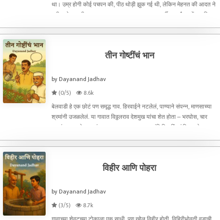
था। उम्र होगी कोई पचपन की, पीठ थोड़ी झुक गई थी, लेकिन मेहनत की आदत ने
शरीर को अब भी मज़बूत बनाए रखा था। धूप, बरसात, सर्दी–हर मौसम में साइकिल
पर दूध के डिब्बे टांग कर गलियों में
तीन गोष्टींचं भान
by Dayanand Jadhav
(0/5)
8.6k
बेलवाडी हे एक छोटं पण समृद्ध गाव. हिरवाईने नटलेलं, पाण्याने संपन्न, माणसाच्या
श्रमांनी उजळलेलं. या गावात विठ्ठलराव देशमुख यांचा शेत होता – भरघोस, चार
एकरांवर पसरलेला. त्यांचा मुलगा अवधूत, शहरातून इंजिनिअरिंगचं शिक्षण घेऊन
परत आलेला, पण अजूनही गावच्या माती
विहीर आणि पोहरा
by Dayanand Jadhav
(3/5)
8.7k
गावाच्या शेवटच्या टोकाला एक साधी, पण खोल विहीर होती. विहिरीभोवती वडाची