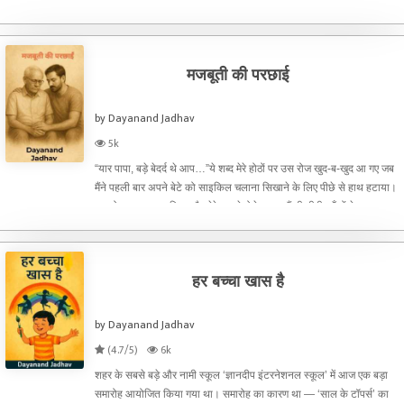
उस दिन कुछ तकनीकी खराबी के कारण मुझे ऑ
मजबूती की परछाई
by Dayanand Jadhav
5k
“यार पापा, बड़े बेदर्द थे आप…”ये शब्द मेरे होठों पर उस रोज खुद-ब-खुद आ गए जब
मैंने पहली बार अपने बेटे को साइकिल चलाना सिखाने के लिए पीछे से हाथ हटाया।
वह थोड़ा डगमगाया, गिरा, और मेरे सामने रोने लगा। मैं भी भीगी आँखों के साथ
मुस्कराया, और शायद वहीं पहली बा
हर बच्चा खास है
by Dayanand Jadhav
(4.7/5)
6k
शहर के सबसे बड़े और नामी स्कूल ‘ज्ञानदीप इंटरनेशनल स्कूल’ में आज एक बड़ा
समारोह आयोजित किया गया था। समारोह का कारण था — ‘साल के टॉपर्स’ का