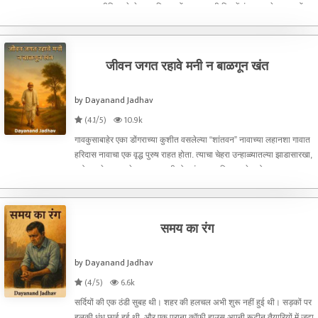
सम्मान। मीडिया से लेकर अभिभावकों तक, सबकी निगाहें मंच पर सजे उन बच्चों पर
थीं जिनके नाम बोर्ड पर सबसे ऊपर थे। पर इन्
जीवन जगत रहावे मनी न बाळगून खंत
by Dayanand Jadhav
(4.1/5)
10.9k
गावकुसाबाहेर एका डोंगराच्या कुशीत वसलेल्या “शांतवन” नावाच्या लहानशा गावात
हरिदास नावाचा एक वृद्ध पुरुष राहत होता. त्याचा चेहरा उन्हाळ्यातल्या झाडासारखा,
वयोमानाने सुरकुतलेला असला तरी डोळ्यांत मात्र विलक्षण तेज होता. त्याच्या
चालण्यात एका संगीतासारखी गती ह
समय का रंग
by Dayanand Jadhav
(4/5)
6.6k
सर्दियों की एक ठंडी सुबह थी। शहर की हलचल अभी शुरू नहीं हुई थी। सड़कों पर
हलकी धुंध छाई हुई थी, और एक पुराना कॉफी हाउस अपनी रूटीन तैयारियों में जुटा