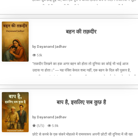
था। उसी कॉफी हाउस की खिड़की के पास, एक अधेड़ उम्र का आदमी बैठा था —
शांत, संयमी, और अंदर से जैसे किसी तूफ़ा
बहन की तक़दीर
by Dayanand Jadhav
5.1k
"तकदीर लिखने का हक अगर बहन को होता तो दुनिया का कोई भी भाई आज
उदास ना होता।" — यह पंक्ति केवल शब्द नहीं, एक बहन के दिल की पुकार है,
उसकी असह helplessता की पराकाष्ठा है, जब वह अपने भाई को टूटते हुए देखती
है और चाहकर भी उसके लिए कुछ कर नहीं पाती।यह कहानी है
बाप है, इसलिए सब कुछ है
by Dayanand Jadhav
(5/5)
5.9k
छोटे से कस्बे के एक संकरे मोहल्ले में रामस्वरूप अपनी छोटी सी दुनिया में जी रहा