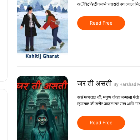
अॅक्टिव्हिटीजमध्ये सरासरी पण त्याला मित
Read Free
जर ती असती
By Harshad M
असं म्हणतात की, मनुष्य जेव्हा जन्माला येतो त
म्हणतात की शरीर जाडलं तर राख आणि गाड
Read Free