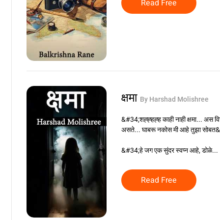
Read Free
क्षमा
By Harshad Molishree
&#34;शह्ह्हह्ह काही नाही क्षमा... अस वि
असते... घाबरू नकोस मी आहे तुझा सोबत&
&#34;हे जग एक सुंदर स्वप्न आहे, डोळे...
Read Free