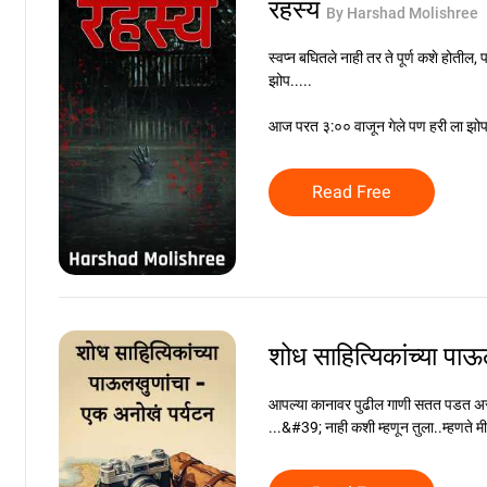
रहस्य
By Harshad Molishree
स्वप्न बघितले नाही तर ते पूर्ण कशे होतील,
झोप.....
आज परत ३:०० वाजून गेले पण हरी ला झोप 
Read Free
शोध साहित्यिकांच्या पा
आपल्या कानावर पुढील गाणी सतत पडत असता
...&#39; नाही कशी म्हणून तुला..म्हणते मी