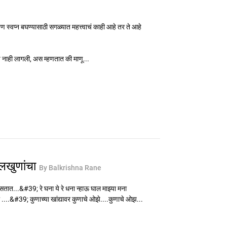
 पण स्वप्न बघण्यासाठी सगळ्यात महत्त्वाचं काही आहे तर ते आहे
नाही लागली, अस म्हणतात की माणू...
ऊलखुणांचा
By Balkrishna Rane
त...&#39; रे घना ये रे धना न्हाऊ घाल माझ्या मना
 ....&#39; कुणाच्या खांद्यावर कुणाचे ओझे....कुणाचे ओझ...