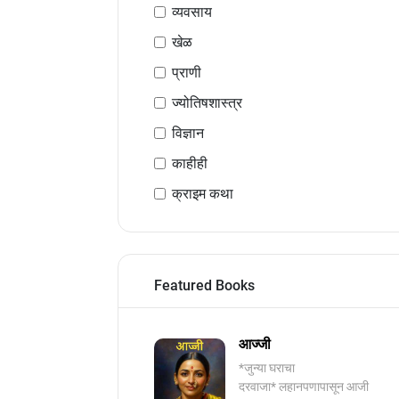
व्यवसाय
खेळ
प्राणी
ज्योतिषशास्त्र
विज्ञान
काहीही
क्राइम कथा
Featured Books
आज्जी
*जुन्या घराचा
दरवाजा* लहानपणापासून आजी