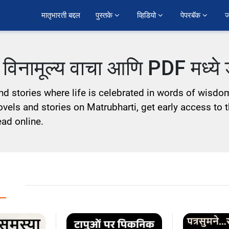
﻿मातृभारती बद्दल
पुस्तके 
व्हिडियो 
पेपरबॅक 
ज
ी विनामूल्य वाचा आणि PDF मध्य
and stories where life is celebrated in words of wisdo
Novels and stories on Matrubharti, get early access to t
ead online.