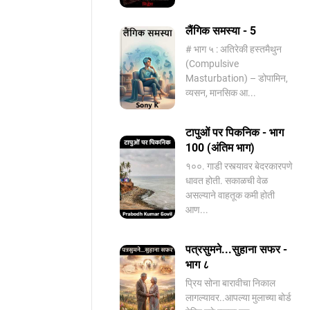
लैंगिक समस्या - 5
# भाग ५ : अतिरेकी हस्तमैथुन
(Compulsive
Masturbation) – डोपामिन,
व्यसन, मानसिक आ...
टापुओं पर पिकनिक - भाग
100 (अंतिम भाग)
१००. गाडी रस्त्यावर बेदरकारपणे
धावत होती. सकाळची वेळ
असल्याने वाहतूक कमी होती
आण...
पत्रसुमने...सुहाना सफर -
भाग ८
प्रिय सोना बारावीचा निकाल
लागल्यावर..आपल्या मुलाच्या बोर्ड