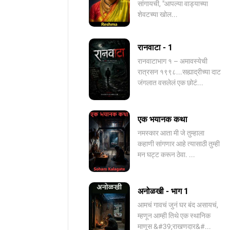
सांगायची, "आपल्या वाड्याच्या
शेवटच्या खोल...
रानवाटा - 1
रानवाटाभाग १ – अमावस्येची
रात्रसन १९९८...सह्याद्रीच्या दाट
जंगलात वसलेलं एक छोटं...
एक भयानक कथा
नमस्कार आता मी जे तुम्हाला
कहाणी सांगणार आहे त्यासाठी तुम्ही
मन घट्ट करून ठेवा. ...
अनोळखी - भाग 1
आमचं गावचं जुनं घर बंद असायचं,
म्हणून आम्ही तिथे एक स्थानिक
माणूस &#39;राखणदार&#...