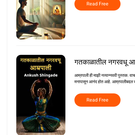
Read Free
गतकाळातील नगरवधू आ
आम्रपाली ही माझी नव्यान्नववी पुस्तक. वाच
मनापासून आनंद होत आहे. आम्रपालीबद्दल स
Read Free