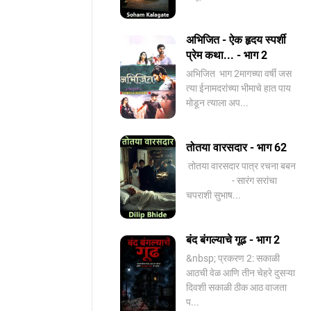
अभिजित - ऐक हृदय स्पर्शी
प्रेम कथा... - भाग 2
️अभिजित ️ भाग 2मागच्या वर्षी जस
त्या ईनामदरांच्या भीमाचे हात पाय
मोडून त्याला अप...
तोतया वारसदार - भाग 62
तोतया वारसदार पात्र रचना बबन
- सारंग सरांचा
चपराशी सुभाष...
बंद बंगल्याचे गूढ - भाग 2
&nbsp; प्रकरण 2: सकाळी
आठची वेळ आणि तीन चेहरे दुसऱ्या
दिवशी सकाळी ठीक आठ वाजता
प...