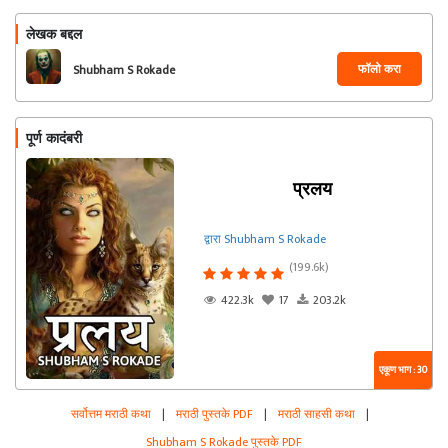
लेखक बद्दल
फॉलो करा
Shubham S Rokade
पूर्ण कादंबरी
प्रलय
द्वारा Shubham S Rokade
(199.6k)
422.3k
17
203.2k
एकूण भाग : 30
सर्वोत्तम मराठी कथा
|
मराठी पुस्तके PDF
|
मराठी साहसी कथा
|
Shubham S Rokade पुस्तके PDF