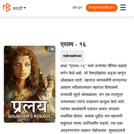
☰
लॉग इन
मराठी
विनामूल्य प्रकाशित करा
प्रलय - १६
मराठी साहसी कथा
कथा "प्रलय-१६" मध्ये उत्तरेच्या सैनिक तळाचे
वर्णन केले आहे, जो देशद्रोह्यांचा अड्डा म्हणून
ओळखला जातो. महाराज सत्यवर्मांनी वानप्रस्थ
आश्रम स्वीकारल्यावर महाराज विश्वकर्मा
राज्याची सूत्रे सांभाळतात, पण एक राजपुत्र
जन्मल्यावर त्यांना पदावरून बाजूला केले जाते.
त्यांच्या समर्थकांनी पलायन करून जंगलात
स्थायिक होतात. कथेचा पुढील भाग महाराणी
शकुंतला यांच्या उपस्थितीत घडतो, ज्या एका
अपहरणानंतर तळावर पोहोचतात. सुरक्षादलाचे