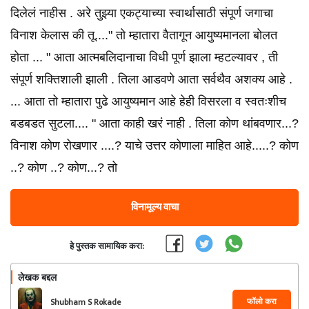
दिलेलं नाहीस . अरे तुझ्या एकट्याच्या स्वार्थासाठी संपूर्ण जगाचा
विनाश केलास की तू...." तो म्हातारा वैतागून आयुष्यमानला बोलत
होता ... " आता आत्मबलिदानाचा विधी पूर्ण झाला म्हटल्यावर , ती
संपूर्ण शक्तिशाली झाली . तिला आडवणे आता सर्वथैव अशक्य आहे .
... आता तो म्हातारा पुढे आयुष्यमान आहे हेही विसरला व स्वतःशीच
बडबडत सुटला.... " आता काही खरं नाही . तिला कोण थांबवणार...?
विनाश कोण रोखणार ....? याचे उत्तर कोणाला माहित आहे.....? कोण
..? कोण ..? कोण...? तो
विनामूल्य वाचा
हे पुस्तक सामायिक करा:
लेखक बद्दल
फॉलो करा
Shubham S Rokade