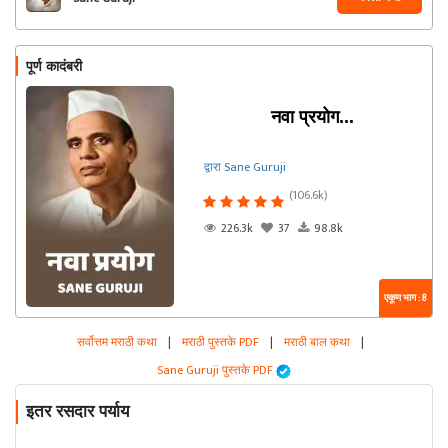
पूर्ण कादंबरी
नवा प्रयोग...
द्वारा Sane Guruji
(106.6k)
226.3k
37
98.8k
एकूण भाग : 8
सर्वोत्तम मराठी कथा
|
मराठी पुस्तके PDF
|
मराठी बाल कथा
|
Sane Guruji पुस्तके PDF
इतर रसदार पर्याय