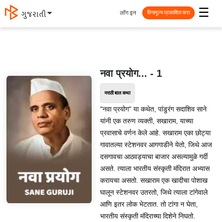
☰
लॉग इन
ગુજરાતી
विनामूल्य प्रकाशित करा
नवा प्रयोग... - 1
मराठी बाल कथा
"नवा प्रयोग" या कथेत, पांडुरंग सदाशिव साने
यांनी एक तरुण व्यक्ती, सखाराम, याच्या
प्रवासाचे वर्णन केले आहे. सखाराम एका छोट्या
गावातल्या स्टेशनवर आगगाडीने येतो, जिथे आज
दसगावचा आठवड्याचा बाजार असल्यामुळे गर्दी
असते. त्याला भारतीय संस्कृती मंदिरात अभ्यास
करायचा असतो. सखाराम एक खादीचा पोशाख
घालून स्टेशनवर उतरतो, जिथे त्याला टांगेवाले
आणि इतर लोक भेटतात. तो टांगा न घेता,
भारतीय संस्कृती मंदिराच्या दिशेने निघतो.