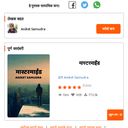
हे पुस्तक सामायिक करा:
लेखक बद्दल
फॉलो करा
Aniket Samudra
पूर्ण कादंबरी
मास्टरमाईंड
द्वारा Aniket Samudra
(1.2m)
1.1m
309
773.3k
एकूण भाग : 10
सर्वोत्तम मराठी कथा
|
मराठी पुस्तके PDF
|
मराठी गुप्तचर कथा
|