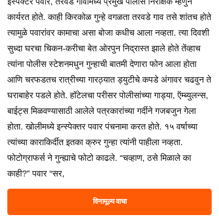
इस्पेक्टर पवार, तरवडे गावामध्ये प्रमुख पोलीस निरीक्षक म्हणुन
कार्यरत होते. काही किरकोळ गुन्हे वगळता तरवडे गाव तसे शांतच होते
त्यामुळे पवारांवर कामाचा असा बोजा कधीच आला नव्हता. त्या दिवशी
सुध्दा घरचा चिकन-करीचा बेत ओरपुन निद्रास्त झाले होते तेंव्हाच
त्यांना पोलीस स्टेशनमधुन गुन्हाची बातमी देणारा फोन आला होता
आणि चरफडतच रात्रीच्या गारठ्यात ड्युटीचे कपडे अंगावर चढवुन ते
घराबाहेर पडले होते. हॉटेलचा परीसर पोलीसांच्या गाड्या, ऍम्ब्युलन्स,
बाईट्स मिळवण्यासाठी आलेले पत्रकारांच्या गर्दीने गजबजुन गेला
होता. खोलीमध्ये इन्स्पेक्तर पवार पंचनामा करत होते. १५ वर्षाच्या
त्यांच्या काराकिर्दीत इतका क्रुर गुन्हा त्यांनी पाहीला नव्हता.
फोटोग्राफर्स ने गुन्ह्याचे फोटो काढले. “चव्हाण, ठसे मिळाले का
काही?” पवार “सर,
विनामूल्य वाचा