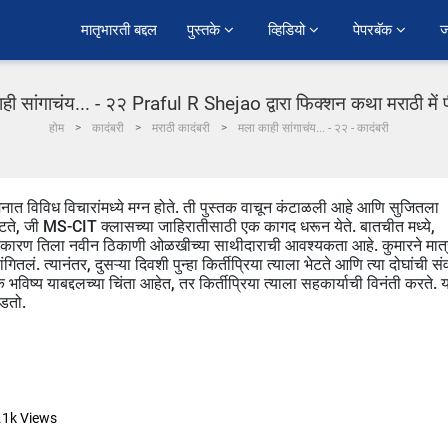
﻿मातृभारती बद्दल
पुस्तके 
व्हिडियो 
पेपरबॅक 
ज
ही सांगाचंय... - २२ Praful R Shejao द्वारा फिक्शन कथा मराठी में
होम
कादंबरी
मराठी कादंबरी
मला काही सांगाचंय... - २२ - कादंबरी
मनात विविध विचारांमध्ये मग्न होते. ती पुस्तक वाचून कंटाळली आहे आणि सुजितला
 भेटते, जी MS-CIT क्लासच्या जाहिरातीसाठी एक कागद धरून येते. बातचीत मध्ये,
रते, कारण तिला नवीन ठिकाणी ओळखीच्या साथीदाराची आवश्यकता आहे. कुमारने मात्
ितलं. त्यानंतर, दुसऱ्या दिवशी पुन्हा किर्तीप्रिया त्याला भेटते आणि त्या दोघांची सं
 भविष्य याबद्दलच्या चिंता आहेत, तर किर्तीप्रिया त्याला सहकार्याची विनंती करते. 
गडतो.
.1k
Views