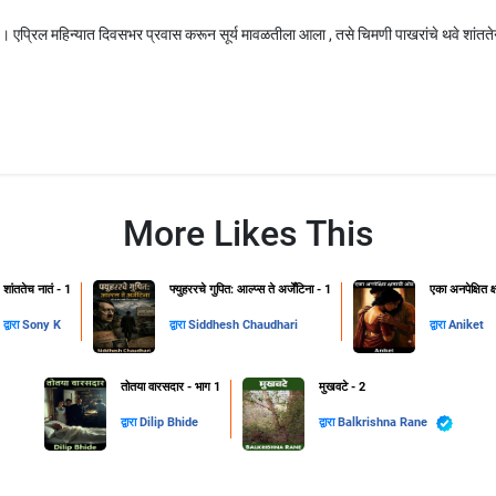
। एप्रिल महिन्यात दिवसभर प्रवास करून सूर्य मावळतीला आला , तसे चिमणी पाखरांचे थवे शांततेन
More Likes This
शांततेच नातं - 1
फ्युहररचे गुपित: आल्प्स ते अर्जेंटिना - 1
एका अनपेक्षित 
द्वारा
Sony K
द्वारा
Siddhesh Chaudhari
द्वारा
Aniket
तोतया वारसदार - भाग 1
मुखवटे - 2
द्वारा
Dilip Bhide
द्वारा
Balkrishna Rane