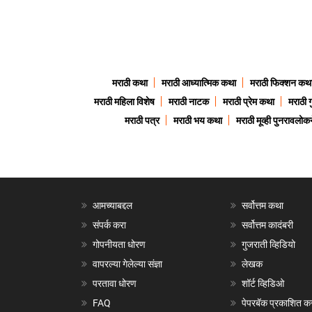
मराठी कथा
मराठी आध्यात्मिक कथा
मराठी फिक्शन कथ
मराठी महिला विशेष
मराठी नाटक
मराठी प्रेम कथा
मराठी 
मराठी पत्र
मराठी भय कथा
मराठी मूव्ही पुनरावलोकन
आमच्याबद्दल
सर्वोत्तम कथा
संपर्क करा
सर्वोत्तम कादंबरी
गोपनीयता धोरण
गुजराती व्हिडियो
वापरल्या गेलेल्या संज्ञा
लेखक
परतावा धोरण
शॉर्ट व्हिडिओ
FAQ
पेपरबॅक प्रकाशित क