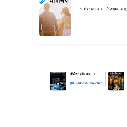
१. शेवटचा संवाद....? उन्हाळा ऋतू 
ऑपरेशन ब्लॅक ताज - 1
द्वारा
Siddhesh Chaudhari