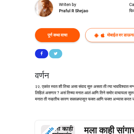
Writen by
Ca
Praful R Shejao
फि
पूर्ण कथा वाचा
मोबाईल वर डाऊन
वर्णन
२२. एकांत स्वतःशी तिचा असा संवाद सुरु असता ती त्या भावविश्वात मग
लिहिलं असणार ? असं तिच्या मनात आलं आणि तिने समोर वाचायला सुरुव
मनात ती नव्हतीच कारण सकाळपासून फक्त आणि फक्त अभ्यास करत जवळ 
मला काही सांगाच
Novels