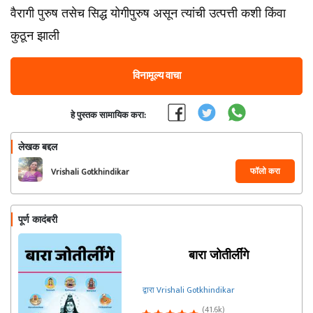
वैरागी पुरुष तसेच सिद्ध योगीपुरुष असून त्यांची उत्पत्ती कशी किंवा
कुठून झाली
विनामूल्य वाचा
हे पुस्तक सामायिक करा:
लेखक बद्दल
फॉलो करा
Vrishali Gotkhindikar
पूर्ण कादंबरी
बारा जोतीर्लींगे
द्वारा Vrishali Gotkhindikar
(41.6k)