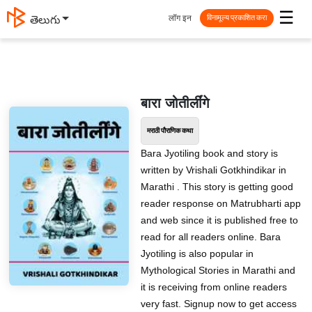
☰
लॉग इन
తెలుగు
विनामूल्य प्रकाशित करा
बारा जोतीर्लींगे
मराठी पौराणिक कथा
Bara Jyotiling book and story is
written by Vrishali Gotkhindikar in
Marathi . This story is getting good
reader response on Matrubharti app
and web since it is published free to
read for all readers online. Bara
Jyotiling is also popular in
Mythological Stories in Marathi and
it is receiving from online readers
very fast. Signup now to get access