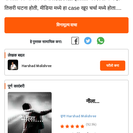
तिसरी घटना होती, मीडिया मध्ये हा case खूप चर्चा मध्ये होता....
विनामूल्य वाचा
हे पुस्तक सामायिक करा:
लेखक बद्दल
फॉलो करा
Harshad Molishree
पूर्ण कादंबरी
नीला...
द्वारा Harshad Molishree
(92.9k)