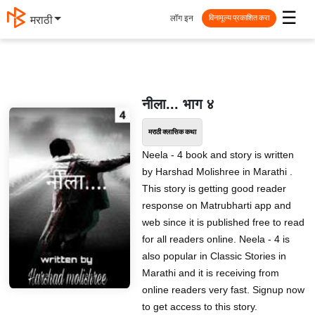
☰
लॉग इन
मराठी
विनामूल्य प्रकाशित करा
नीला... भाग ४
मराठी क्लासिक कथा
Neela - 4 book and story is written
by Harshad Molishree in Marathi .
This story is getting good reader
response on Matrubharti app and
web since it is published free to read
for all readers online. Neela - 4 is
also popular in Classic Stories in
Marathi and it is receiving from
online readers very fast. Signup now
to get access to this story.