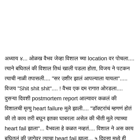
अध्याय ४... ओळख वैभव जेव्हा विशाल च्या location वर पोचला....
त्याने बघितलं की विशाल तिथं खाली पडला होता, विजय ने पटकन
त्याची नाळी तपासली.... "सर उशीर झालं आपल्याला यायला".....
विजय "Shit shit shit".... ! वैभव एक दम रागात ओरडला....
दुसऱ्या दिवशी postmortem report आल्यावर कळलं की
विशालची मृत्यु heart failure मुले झाली.... "डॉक्टरांचं म्हणणं होतं
की तो काय तरी बघून इतका घाबरला असेल की भीती मुले त्याच्या
heart fail झाला"... वैभवला हे कळत नव्हतं.... विशाल ने अस काय
बघितलं की जागेवर त्याचा heart fail झाला... ५ दिवसा मध्ये ही