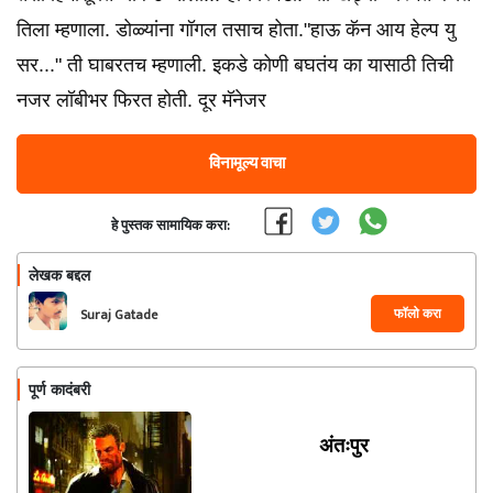
तिला म्हणाला. डोळ्यांना गॉगल तसाच होता."हाऊ कॅन आय हेल्प यु
सर..." ती घाबरतच म्हणाली. इकडे कोणी बघतंय का यासाठी तिची
नजर लॉबीभर फिरत होती. दूर मॅनेजर
विनामूल्य वाचा
हे पुस्तक सामायिक करा:
लेखक बद्दल
फॉलो करा
Suraj Gatade
पूर्ण कादंबरी
अंतःपुर