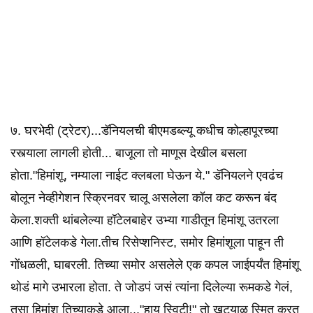
७. घरभेदी (ट्रेटर)...डॅनियलची बीएमडब्ल्यू कधीच कोल्हापूरच्या
रस्त्याला लागली होती... बाजूला तो माणूस देखील बसला
होता."हिमांशू, नम्याला नाईट क्लबला घेऊन ये." डॅनियलने एवढंच
बोलून नेव्हीगेशन स्क्रिनवर चालू असलेला कॉल कट करून बंद
केला.शक्ती थांबलेल्या हॉटेलबाहेर उभ्या गाडीतून हिमांशू उतरला
आणि हॉटेलकडे गेला.तीच रिसेप्शनिस्ट, समोर हिमांशूला पाहून ती
गोंधळली, घाबरली. तिच्या समोर असलेले एक कपल जाईपर्यंत हिमांशू
थोडं मागे उभारला होता. ते जोडपं जसं त्यांना दिलेल्या रूमकडे गेलं,
तसा हिमांशू तिच्याकडे आला..."हाय स्विटी!" तो खट्याळ स्मित करत