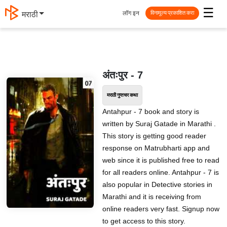
☰
लॉग इन
मराठी
विनामूल्य प्रकाशित करा
अंतःपुर - 7
मराठी गुप्तचर कथा
Antahpur - 7 book and story is
written by Suraj Gatade in Marathi .
This story is getting good reader
response on Matrubharti app and
web since it is published free to read
for all readers online. Antahpur - 7 is
also popular in Detective stories in
Marathi and it is receiving from
online readers very fast. Signup now
to get access to this story.